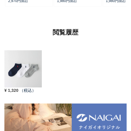
カバー ＆ レッグウォーマ
ーカー丈ソックス 【3足
ポイントソック
2,970
円
1,980
円
1,980
円
(税込)
(税込)
(税込)
ー レディース 93228550
セット】 ワンポイント メ
ト丈 アーチサポ
ンズ レディース
ズ 92009604
92022800
閲覧履歴
¥
1,320
（税込）