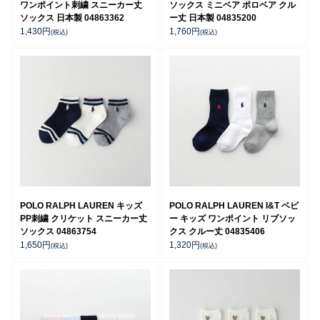
ワンポイント刺繍 スニーカー丈
ソックス ミニベア ポロベア クル
ソックス 日本製 04863362
ー丈 日本製 04835200
1,430
円
1,760
円
(税込)
(税込)
POLO RALPH LAUREN キッズ
POLO RALPH LAUREN I&T ベビ
PP刺繍 クリケット スニーカー丈
ー キッズ ワンポイント リブソッ
ソックス 04863754
クス クルー丈 04835406
1,650
円
1,320
円
(税込)
(税込)