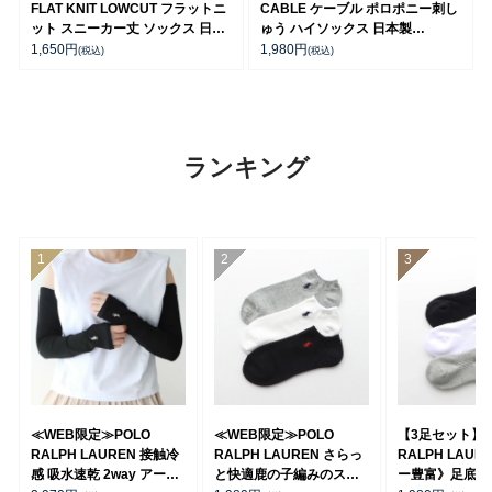
FLAT KNIT LOWCUT フラットニ
CABLE ケーブル ポロポニー刺し
ット スニーカー丈 ソックス 日本
ゅう ハイソックス 日本製
製 04803725
04813711
1,650
円
1,980
円
(税込)
(税込)
ランキング
≪WEB限定≫POLO
≪WEB限定≫POLO
【3足セット】 
RALPH LAUREN 接触冷
RALPH LAUREN さらっ
RALPH LAUR
感 吸水速乾 2way アーム
と快適鹿の子編みのスニ
ー豊富》足底パ