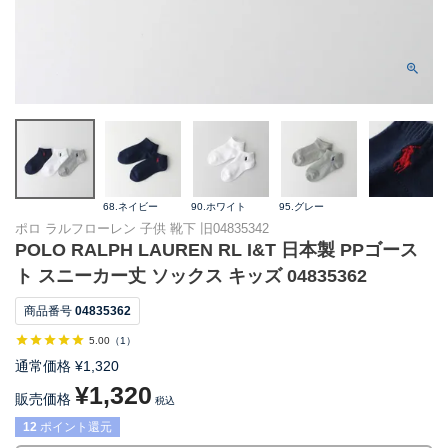
68.ネイビー
90.ホワイト
95.グレー
ポロ ラルフローレン 子供 靴下 旧04835342
POLO RALPH LAUREN RL I&T 日本製 PPゴース
ト スニーカー丈 ソックス キッズ 04835362
商品番号
04835362
5.00
（
1
）
通常価格
¥
1,320
¥
1,320
販売価格
税込
12
ポイント還元