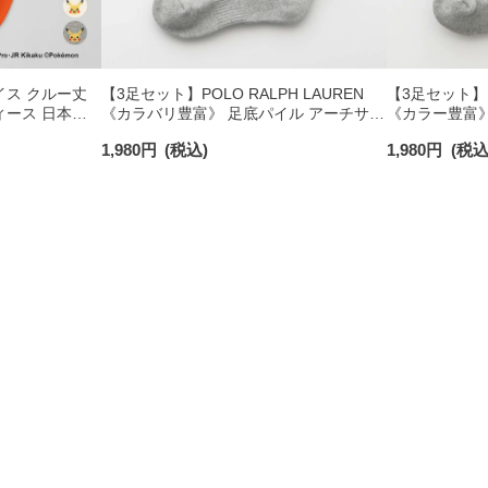
イス クルー丈
【3足セット】POLO RALPH LAUREN
【3足セット】 P
ィース 日本製
《カラバリ豊富》 足底パイル アーチサポ
《カラー豊富》
ート ワンポイント刺繍 ショート丈 ソッ
ト ワンポイン
1,980
円
(税込)
1,980
円
(税込
クス レディース 93246604
クス レディース 