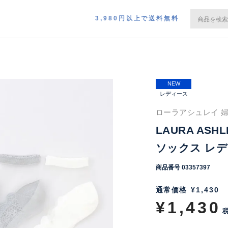
3,980円以上で送料無料
NEW
レディース
ローラアシュレイ 婦
LAURA ASH
ソックス レディ
商品番号
03357397
通常価格
¥
1,430
¥
1,430