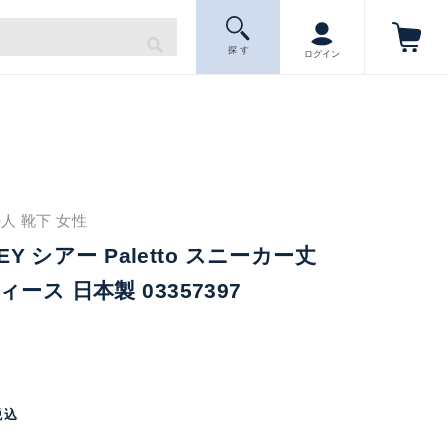
探 す
ログイン
人 靴下 女性
LEY シアー Paletto スニーカー丈
ース 日本製 03357397
税込