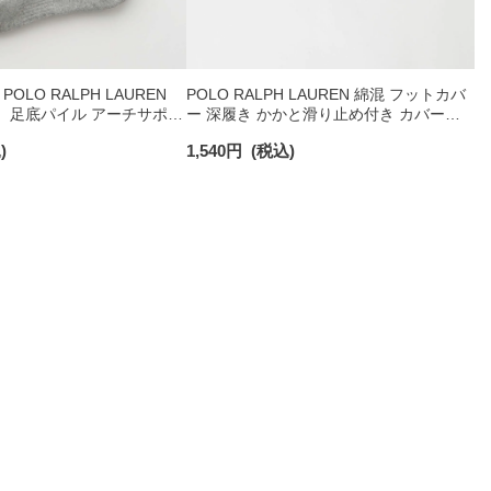
OLO RALPH LAUREN
POLO RALPH LAUREN 綿混 フットカバ
 足底パイル アーチサポー
ー 深履き かかと滑り止め付き カバーソ
ト刺繍 スニーカー丈 ソッ
ックス レディース 03207940
)
1,540
円
(税込)
93246602