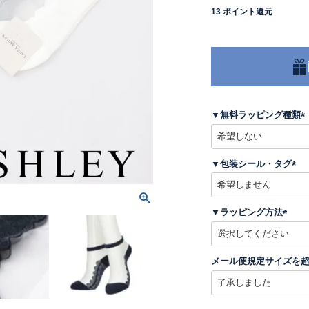
13
ポイント還元
▼無料ラッピング種類
(
▼包装シール・タグ
)
(
必
須
▼ラッピング方法
)
(
必
須
メール便規定サイズを
)