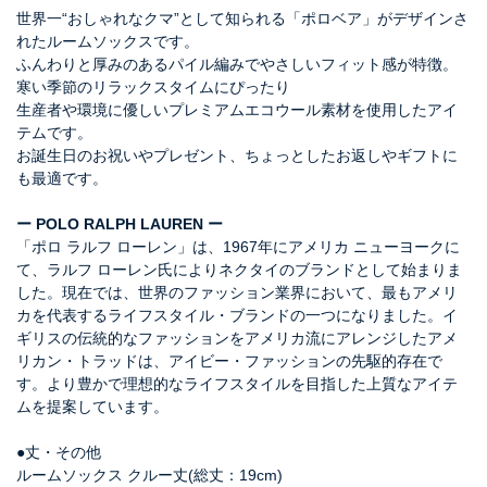
世界一“おしゃれなクマ”として知られる「ポロベア」がデザインさ
れたルームソックスです。
ふんわりと厚みのあるパイル編みでやさしいフィット感が特徴。
寒い季節のリラックスタイムにぴったり
生産者や環境に優しいプレミアムエコウール素材を使用したアイ
テムです。
お誕生日のお祝いやプレゼント、ちょっとしたお返しやギフトに
も最適です。
ー POLO RALPH LAUREN ー
「ポロ ラルフ ローレン」は、1967年にアメリカ ニューヨークに
て、ラルフ ローレン氏によりネクタイのブランドとして始まりま
した。現在では、世界のファッション業界において、最もアメリ
カを代表するライフスタイル・ブランドの一つになりました。イ
ギリスの伝統的なファッションをアメリカ流にアレンジしたアメ
リカン・トラッドは、アイビー・ファッションの先駆的存在で
す。より豊かで理想的なライフスタイルを目指した上質なアイテ
ムを提案しています。
●丈・その他
ルームソックス クルー丈(総丈：19cm)