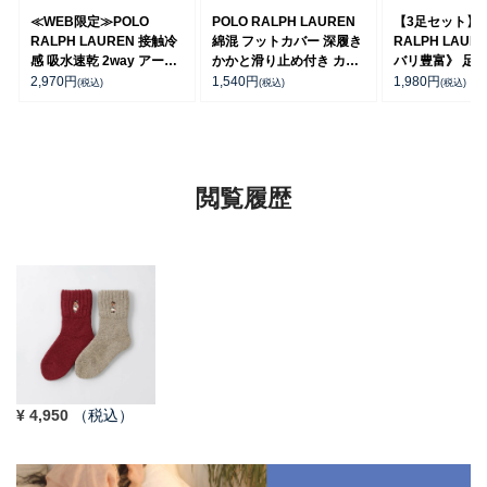
≪WEB限定≫POLO
POLO RALPH LAUREN
【3足セット】P
RALPH LAUREN 接触冷
綿混 フットカバー 深履き
RALPH LAUR
感 吸水速乾 2way アーム
かかと滑り止め付き カバ
バリ豊富》 足底
カバー ＆ レッグウォーマ
ーソックス レディース
ーチサポート 
2,970
円
1,540
円
1,980
円
(税込)
(税込)
(税込)
ー レディース 93228550
03207940
ト刺繍 ショート
ス レディース 93
閲覧履歴
¥
4,950
（税込）