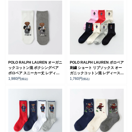
POLO RALPH LAUREN オーガニ
POLO RALPH LAUREN ポロベア
ックコットン混 ボクシングベア
刺繍 ショート リブソックス オー
ポロベア スニーカー丈 レディー
ガニックコットン混 レディース
ス ソックス 03207818
03207311
1,980
円
1,760
円
(税込)
(税込)