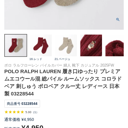
16.レッド
21.ベージュ
ポロ ラルフローレン パイルカバー 婦人 靴下 カジュアル 2025FW
POLO RALPH LAUREN 履き口ゆったり プレミア
ムエコウール混 総パイル ルームソックス コロラド
ベア 刺しゅう ポロベア クルー丈 レディース 日本
製 03228544
商品番号
03228544
5.00
（
1
）
通常価格
¥
4,950
¥
4,950