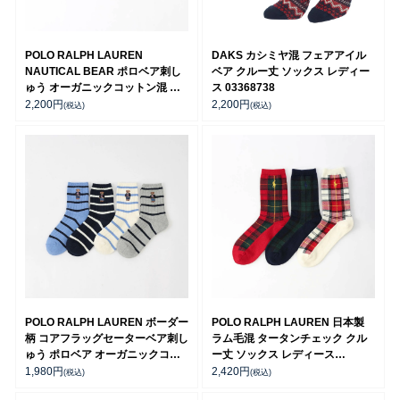
POLO RALPH LAUREN
DAKS カシミヤ混 フェアアイル
NAUTICAL BEAR ポロベア刺し
ベア クルー丈 ソックス レディー
ゅう オーガニックコットン混 日
ス 03368738
本製 クルー丈 カジュアル ソック
2,200
円
2,200
円
(税込)
(税込)
ス レディース 03207239
POLO RALPH LAUREN ボーダー
POLO RALPH LAUREN 日本製
柄 コアフラッグセーターベア刺し
ラム毛混 タータンチェック クル
ゅう ポロベア オーガニックコッ
ー丈 ソックス レディース
トン混 クルー丈 レディース ソッ
03208554
1,980
円
2,420
円
(税込)
(税込)
クス 03207200