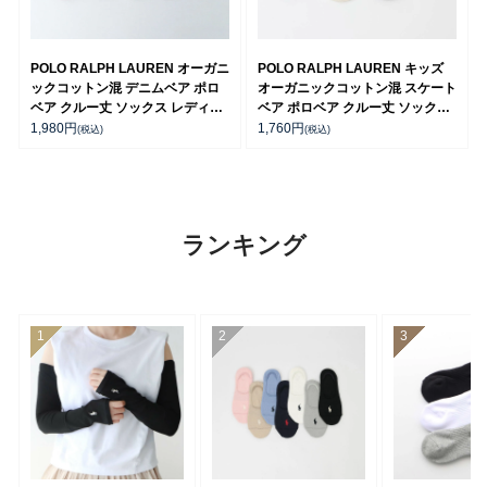
POLO RALPH LAUREN オーガニ
POLO RALPH LAUREN キッズ
ックコットン混 デニムベア ポロ
オーガニックコットン混 スケート
ベア クルー丈 ソックス レディー
ベア ポロベア クルー丈 ソックス
ス 03207241
04803753
1,980
円
1,760
円
(税込)
(税込)
ランキング