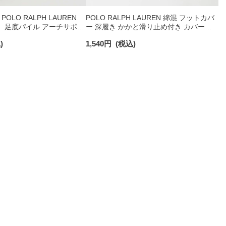
OLO RALPH LAUREN
POLO RALPH LAUREN 綿混 フットカバ
 足底パイル アーチサポー
ー 深履き かかと滑り止め付き カバーソ
ト刺繍 スニーカー丈 ソッ
ックス レディース 03207940
)
1,540
円
(税込)
93246602