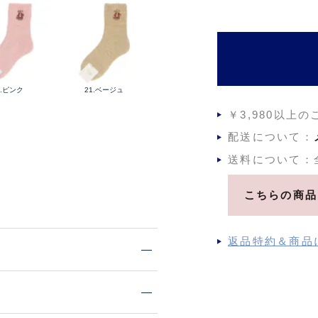
須
)
2.ピンク
21.ベージュ
￥3,980以上
配送について：
送料について：
こちらの商品
返品特約＆商品