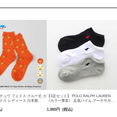
チュウ フェイス クルー丈 カ
【3足セット】 POLO RALPH LAUREN
クス レディース 日本製
《カラー豊富》 足底パイル アーチサポー
ト ワンポイント刺繍 スニーカー丈 ソック
)
1,980
円
(税込)
ス レディース 93246602