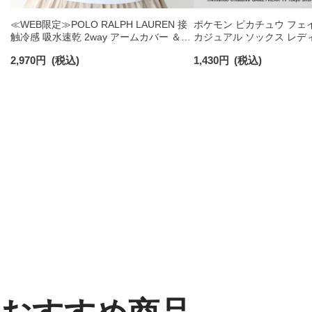
≪WEB限定≫POLO RALPH LAUREN 接
ポケモン ピカチュウ フェ
触冷感 吸水速乾 2way アームカバー ＆
カジュアル ソックス レデ
レッグウォーマー レディース 93228550
03307006
2,970
円
(税込)
1,430
円
(税込)