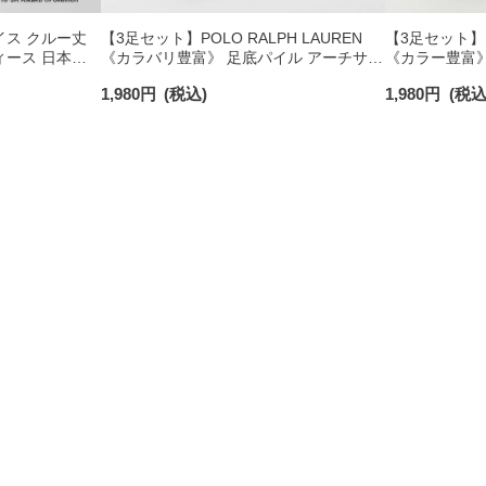
イス クルー丈
【3足セット】POLO RALPH LAUREN
【3足セット】 P
ィース 日本製
《カラバリ豊富》 足底パイル アーチサポ
《カラー豊富》
ート ワンポイント刺繍 ショート丈 ソッ
ト ワンポイン
1,980
円
(税込)
1,980
円
(税込
クス レディース 93246604
クス レディース 