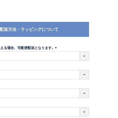
配送方法・ラッピングについて
超える場合、宅配便配送となります。
(
必
須
)
必
須