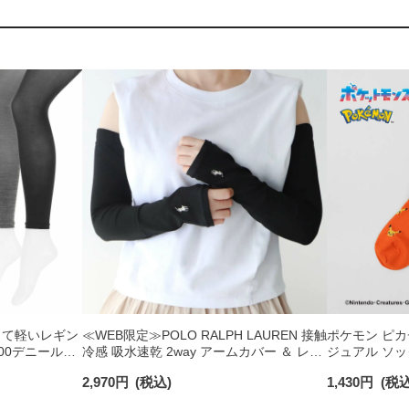
 薄くて軽いレギン
≪WEB限定≫POLO RALPH LAUREN 接触
ポケモン ピカ
100デニール相
冷感 吸水速乾 2way アームカバー ＆ レッ
ジュアル ソッ
グウォーマー レディース 93228550
03307006
2,970
円
(税込)
1,430
円
(税込