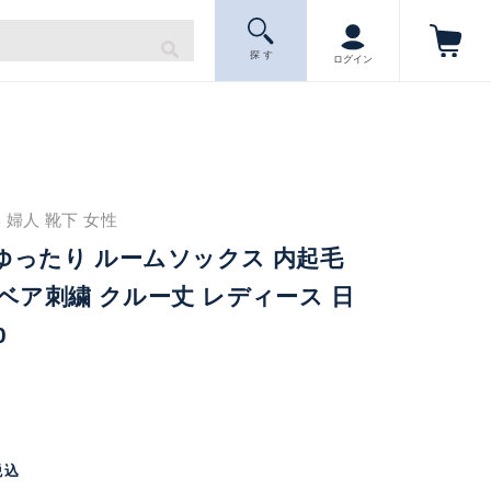
探 す
ログイン
 婦人 靴下 女性
口ゆったり ルームソックス 内起毛
ベア刺繍 クルー丈 レディース 日
0
税込