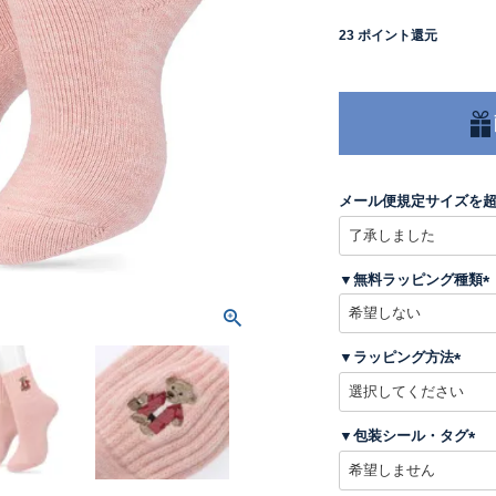
23
ポイント還元
メール便規定サイズを
▼無料ラッピング種類
(
▼ラッピング方法
)
(
必
須
▼包装シール・タグ
)
(
必