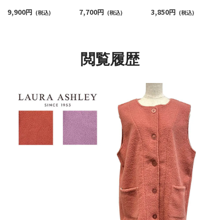
ィース 中わたキルト
ス レディース 中わたキ
イズ】 60ニットパイル
9,900
円
7,700
円
3,850
円
73285240
(税込)
ルト 73285240
(税込)
ボーダー 半袖 ラウン
(税込)
ウェア メンズ
54424024
閲覧履歴