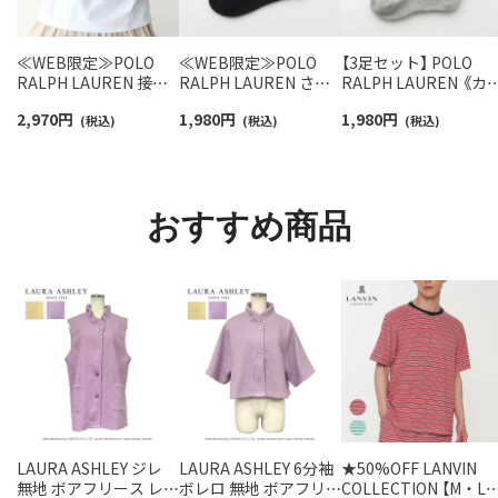
≪WEB限定≫POLO
≪WEB限定≫POLO
【3足セット】 POLO
RALPH LAUREN 接触
RALPH LAUREN さら
RALPH LAUREN 《カ
冷感 吸水速乾 2way ア
っと快適鹿の子編みの
ー豊富》足底パイル ワ
2,970
円
1,980
円
1,980
円
ームカバー ＆ レッグウ
(税込)
スニーカー丈ソックス
(税込)
ンポイントソックス 
(税込)
ォーマー レディース
【3足セット】 ワンポイ
ョート丈 アーチサポ
93228550
ント メンズ レディース
ト メンズ 92009604
92022800
おすすめ商品
LAURA ASHLEY ジレ
LAURA ASHLEY 6分袖
★50%OFF LANVIN
無地 ボアフリース レデ
ボレロ 無地 ボアフリー
COLLECTION 【M・L