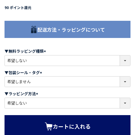
90
ポイント還元
配送方法・ラッピングについて
▼無料ラッピング種類
(
必
須
▼包装シール・タグ
)
(
必
須
▼ラッピング方法
)
(
必
須
)
カートに入れる