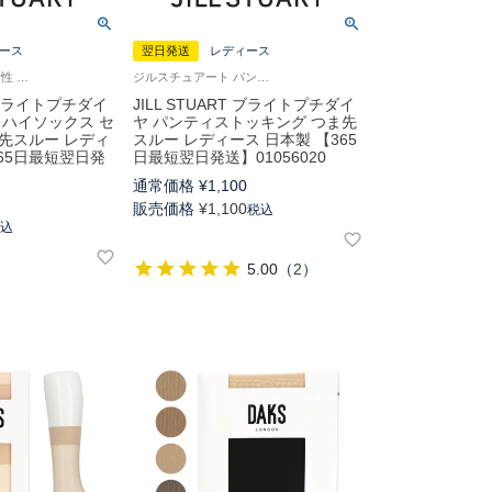
ース
翌日発送
レディース
ジル スチュアート 女性 婦人 靴下 パンスト素材のハイソックス 旧01055540
ジルスチュアート パンスト 婦人 ストッキング 旧01055020
T ブライトプチダイ
JILL STUART ブライトプチダイ
 ハイソックス セ
ヤ パンティストッキング つま先
先スルー レディ
スルー レディース 日本製 【365
365日最短翌日発
日最短翌日発送】01056020
通常価格
¥
1,100
販売価格
¥
1,100
税込
税込
5.00
（
2
）