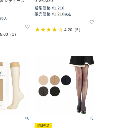
製 レディース
01862330
通常価格
¥
1,210
0
販売価格
¥
1,210
税込
0
税込
4.20
（
5
）
5.00
（
1
）
翌日発送