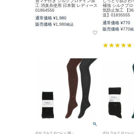
替マチ付き シルクプロテイン加
しっとり肌ざわり
工 消臭糸使用 日本製 レディース
補強 シルクプロ
01864556
気防止加工 【3
送】01835555
通常価格
¥
1,980
通常価格
¥
770
販売価格
¥
1,980
税込
販売価格
¥
770
税
ポロ ラルフ ローレン 婦人 中厚平無地 タイツ 冬