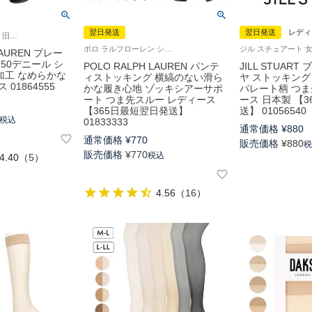
翌日発送
翌日発送
レディ
ポロ ラルフ ローレン 旧01863555
ポロ ラルフローレン シルクプロテイン加工 レディース 女性
LAUREN プレー
50デニール シ
POLO RALPH LAUREN パンテ
JILL STUAR
加工 なめらかな
ィストッキング 横縞のない滑ら
ヤ ストッキング
01864555
かな履き心地 ゾッキシアーサポ
パレート柄 つま
ート つま先スルー レディース
ース 日本製 【
【365日最短翌日発送】
送】 01056540
税込
01833333
通常価格
¥
880
通常価格
¥
770
販売価格
¥
880
販売価格
¥
770
税込
4.40
（
5
）
4.56
（
16
）