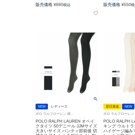
販売価格
¥
880
販売価格
¥
550
税込
税
NEW
レディース
翌日発送
NEW
ポロ ラルフローレン 婦人 タイツ 日本製
POLO RALPH LAUREN オペイ
POLO RALPH 
クタイツ 50デニール JJMサイズ
キング ウルト
大きいサイズ パンティ部前後 切
ハイゲージ編み