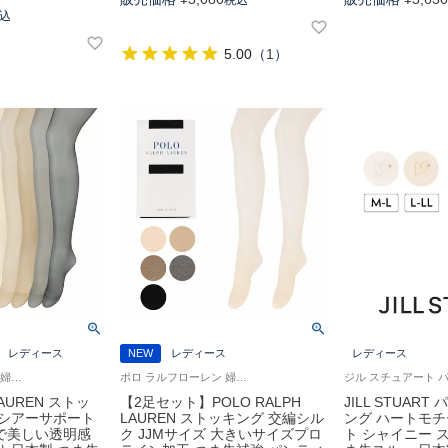
込
5.00
（
1
）
レディース
NEW
レディース
レディース
ポロ ラルフローレン 婦人 パンスト レディース
ポロ ラルフローレン 婦人 パンスト 日本製
LAUREN ストッ
【2足セット】POLO RALPH
JILL STUAR
ラシアーサポート
LAUREN ストッキング 交編シル
ング ハートモチ
で美しい透明感
ク JJMサイズ 大きいサイズプロ
ト シャイニー 