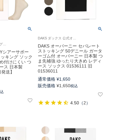
DAKS ダックス 公式オンラインショップ レディース セパレート ストッキング 靴下
ダックス ストッキング靴下 婦人 女性 セパレート 旧01537103
DAKS オーバーニー セパレート
ストッキング 50デニール ガータ
DCYシアーサポー
ーゴム付 オーバーニー 日本製 つ
トッキング ソック
ま先補強 ゆったり大きめ レディ
め付けにくい つ
ース ソックス 01536111 旧
ース 日本製
01536011
日発送】
通常価格
¥
1,650
販売価格
¥
1,650
税込
税込
4.50
（
2
）