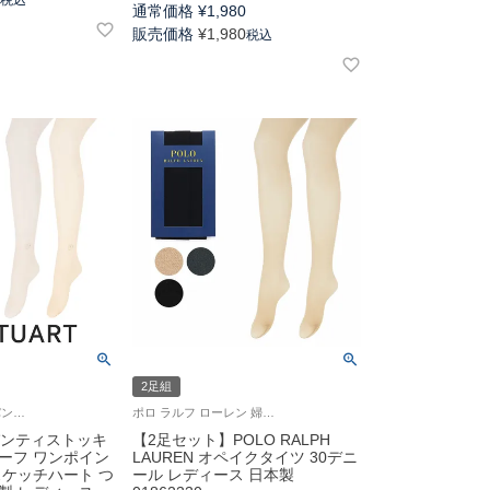
通常価格
¥
1,980
販売価格
¥
1,980
税込
2足組
ジル スチュアート パンスト 女性 婦人
ポロ ラルフ ローレン 婦人 タイツ 2025SS 旧01861330
T パンティストッキ
【2足セット】POLO RALPH
ーフ ワンポイン
LAUREN オペイクタイツ 30デニ
スケッチハート つ
ール レディース 日本製