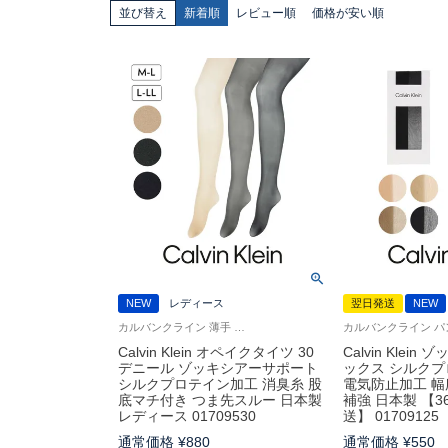
並び替え
新着順
レビュー順
価格が安い順
NEW
レディース
翌日発送
NEW
カルバンクライン 薄手 しっとりした肌触り 無地 ストッキング
Calvin Klein オペイクタイツ 30
Calvin Klei
デニール ゾッキシアーサポート
ックス シルクプ
シルクプロテイン加工 消臭糸 股
電気防止加工 幅
底マチ付き つま先スルー 日本製
補強 日本製 【
レディース 01709530
送】 01709125
通常価格
¥
880
通常価格
¥
550