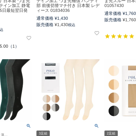
 日本製 つま先
テイン加工 つま先補強 パンティ
ま先スルー 日本
テイン加工 静電
部 前後切替マチ付き 日本製 レデ
01057430
65日最短翌日発
ィース 01834036
通常価格
¥
1,76
通常価格
¥
1,430
販売価格
¥
1,76
販売価格
¥
1,430
税込
込
5.00
（
1
）
3足組
2足組
ポロ ラルフ ローレン 薄手平無地 婦人 タイツ 冬 旧01847606