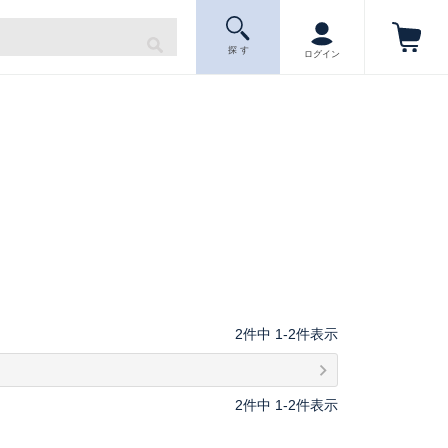
探 す
ログイン
2
件中
1
-
2
件表示
2
件中
1
-
2
件表示