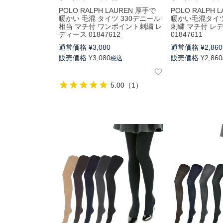
POLO RALPH LAUREN 厚手で
POLO RALPH 
暖かい 毛混 タイツ 330デニール
暖かい毛混タイ
相当 マチ付 ワンポイント刺繍 レ
刺繍 マチ付 レ
ディース 01847612
01847611
通常価格
¥
3,080
通常価格
¥
2,860
販売価格
¥
3,080
販売価格
¥
2,860
税込
5.00
（
1
）