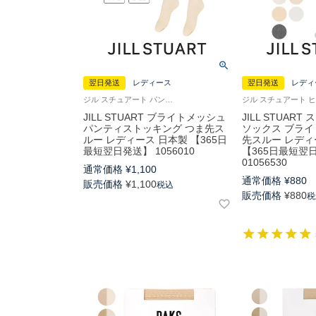
翌日発送
レディース
翌日発送
レディ
ジル スチュアート パンスト ブランド 婦人 女性 ストッキング 旧01055010
JILL STUART ブライトメッシュ
JILL STUAR
パンティストッキング つま先ス
ソックス ブライ
ルー レディース 日本製 【365日
先スルー レディ
最短翌日発送】 1056010
【365日最短翌
01056530
通常価格
¥
1,100
通常価格
¥
880
販売価格
¥
1,100
税込
販売価格
¥
880
税