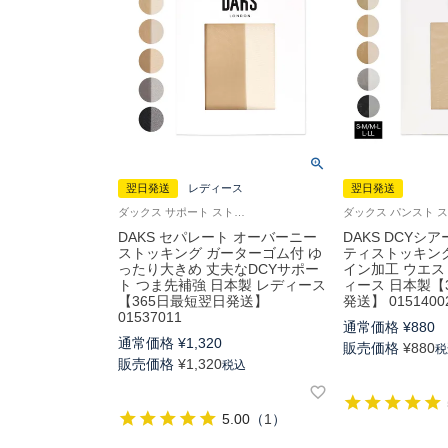
翌日発送
レディース
翌日発送
ダックス サポート ストッキング ガーターゴム付 婦人
DAKS セパレート オーバーニー
DAKS DCYシ
ストッキング ガーターゴム付 ゆ
ティストッキン
ったり大きめ 丈夫なDCYサポー
イン加工 ウエス
ト つま先補強 日本製 レディース
ィース 日本製【
【365日最短翌日発送】
発送】 0151400
01537011
通常価格
¥
880
通常価格
¥
1,320
販売価格
¥
880
税
販売価格
¥
1,320
税込
5.00
（
1
）