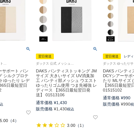
翌日発送
翌日発送
レディ
ダックス パンスト ストッキング 旧01513002
ダックス 公式 メッシュシアーサポート 大きいサイズ 女性 パンスト 日本製
アーサポート パン
DAKS パンティストッキング JM
DAKS パンテ
グ シルクプロテ
サイズ 大きいサイズ UV消臭加
DCYシアーサポ
トゆったり レデ
工 パンティ部メッシュ ウエスト
たり MLサイズ (
365日最短翌日
ゆったりゴム使用 つま先補強 レ
【365日最短翌
2
ディース 【365日最短翌日発
01515102
送】 01513106
通常価格
¥
990
通常価格
¥
1,430
販売価格
¥
990
込
販売価格
¥
1,430
税込
5.00
（
4
）
3.00
（
1
）