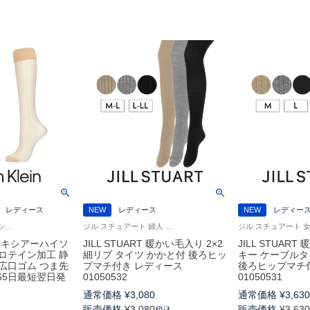
レディース
NEW
レディース
NEW
レディー
カルバンクライン パンスト靴下 無地 しっとりした肌触り
ジル スチュアート 婦人 女性
n ゾッキシアーハイソ
JILL STUART 暖かい毛入り 2×2
JILL STUAR
ロテイン加工 静
細リブ タイツ かかと付 後ろヒッ
キー ケーブルタ
広口ゴム つま先
プマチ付き レディース
後ろヒップマチ
365日最短翌日発
01050532
01050531
通常価格
¥
3,080
通常価格
¥
3,63
販売価格
¥
3,080
販売価格
¥
3,63
税込