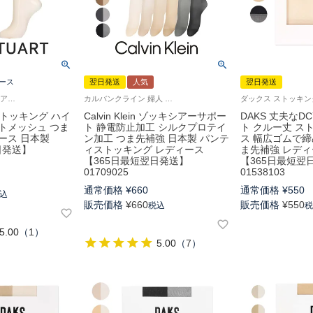
ース
翌日発送
人気
翌日発送
ジル スチュアート ヒアルロン酸加工で肌触りなめらか
カルバンクライン 婦人 パンスト シルクプロテイン加工
T ストッキング ハイ
Calvin Klein ゾッキシアーサポー
DAKS 丈夫な
トメッシュ つま
ト 静電防止加工 シルクプロテイ
ト クルー丈 ス
ース 日本製
ン加工 つま先補強 日本製 パンテ
ス 幅広ゴムで締
日発送】
ィストッキング レディース
ま先補強 レディ
【365日最短翌日発送】
【365日最短翌
01709025
01538103
通常価格
¥
660
通常価格
¥
550
込
販売価格
¥
660
販売価格
¥
550
税込
5.00
（
1
）
5.00
（
7
）