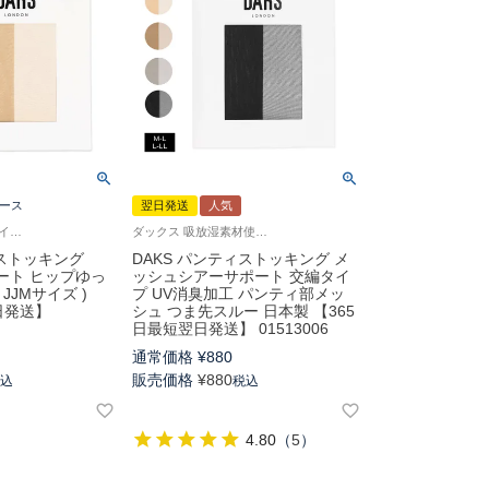
ース
翌日発送
人気
ダックス ゆったりサイズ パンスト 女性 婦人 レディース
ダックス 吸放湿素材使用 キシリトール加工 婦人 ストッキング 女性
ィストッキング
DAKS パンティストッキング メ
ート ヒップゆっ
ッシュシアーサポート 交編タイ
 JJMサイズ )
プ UV消臭加工 パンティ部メッ
日発送】
シュ つま先スルー 日本製 【365
日最短翌日発送】 01513006
通常価格
¥
880
販売価格
¥
880
税込
税込
4.80
（
5
）