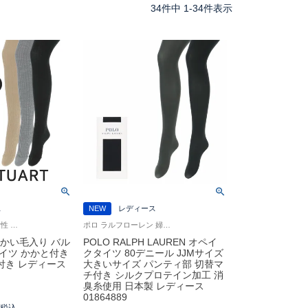
34
件中
1
-
34
件表示
ス
NEW
レディース
ジル スチュアート 女性 婦人 タイツ ブランド
ポロ ラルフローレン 婦人 タイツ 日本製
T 暖かい毛入り バル
POLO RALPH LAUREN オペイ
イツ かかと付き
クタイツ 80デニール JJMサイズ
付き レディース
大きいサイズ パンティ部 切替マ
チ付き シルクプロテイン加工 消
臭糸使用 日本製 レディース
0
01864889
0
税込