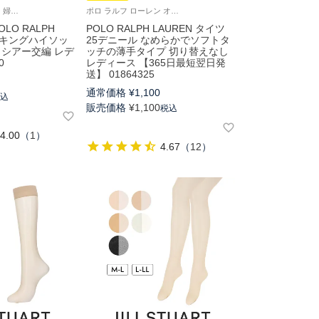
ポロ ラルフ ローレン 婦人 女性 パンスト 靴下
ポロ ラルフ ローレン オールシーズンタイツ つま先・パンティー部切り替えなし 日本製
LO RALPH
POLO RALPH LAUREN タイツ
トッキングハイソッ
25デニール なめらかでソフトタ
 シアー交編 レデ
ッチの薄手タイプ 切り替えなし
0
レディース 【365日最短翌日発
送】 01864325
通常価格
¥
1,100
税込
販売価格
¥
1,100
税込
4.00
（
1
）
4.67
（
12
）