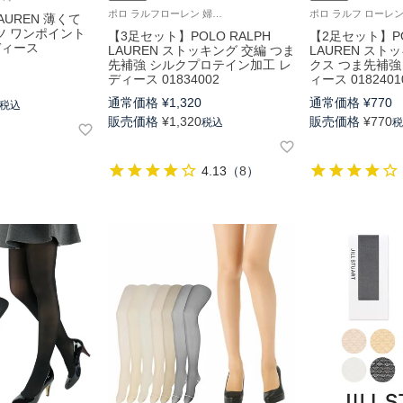
ポロ ラルフローレン 婦人 パンスト 美しい透明感 旧01833302
LAUREN 薄くて
ツ ワンポイント
【3足セット】POLO RALPH
【2足セット】PO
ディース
LAUREN ストッキング 交編 つま
LAUREN ス
先補強 シルクプロテイン加工 レ
クス つま先補強
ディース 01834002
ィース 0182401
通常価格
¥
1,320
通常価格
¥
770
税込
販売価格
¥
1,320
販売価格
¥
770
税込
4.13
（
8
）