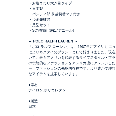
・お腹まわり大き目タイプ
・日本製
・パンティ部 前後切替マチ付き
・つま先補強
・足型セット
・SCY交編（約17デニール）
～ POLO RALPH LAUREN ～
「ポロ ラルフ ローレン」は、1967年にアメリカ 
によりネクタイのブランドとして始まりました。現在
いて、最もアメリカを代表するライフスタイル・ブラ
の伝統的なファッションをアメリカ流にアレンジした
ー・ファッションの先駆的存在です。より豊かで理想
なアイテムを提案しています。
●素材
ナイロン.ポリウレタン
●製造
日本