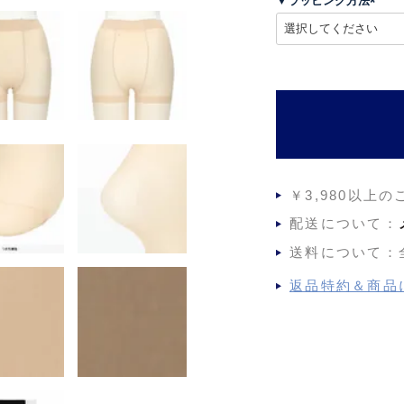
▼ラッピング方法
)
(
必
須
)
￥3,980以上
配送について：
送料について：
返品特約＆商品