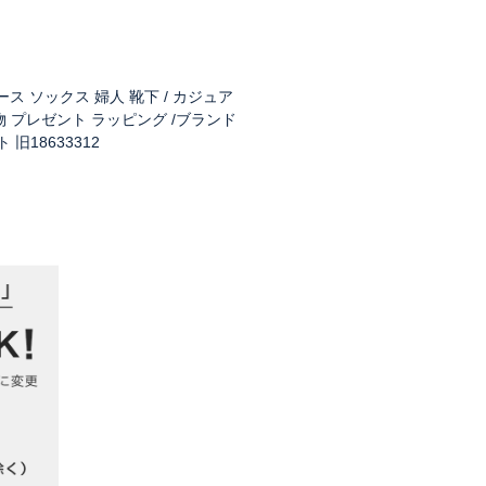
ィース ソックス 婦人 靴下 / カジュア
り物 プレゼント ラッピング /ブランド
 旧18633312