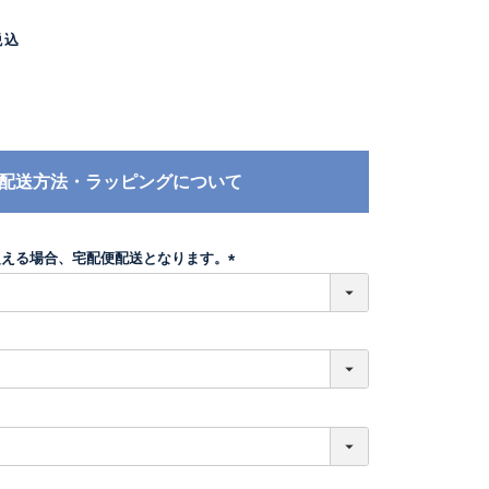
税込
配送方法・ラッピングについて
超える場合、宅配便配送となります。
(
必
須
)
必
須