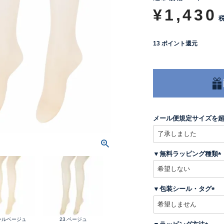
¥
1,430
13
ポイント還元
メール便規定サイズを
▼無料ラッピング種類
(
▼包装シール・タグ
)
(
必
須
パールベージュ
23.ベージュ