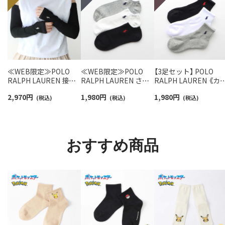
≪WEB限定≫POLO
≪WEB限定≫POLO
【3足セット】 POLO
RALPH LAUREN 接触
RALPH LAUREN さら
RALPH LAUREN 《カ
冷感 吸水速乾 2way ア
っと快適鹿の子編みの
ー豊富》足底パイル ワ
2,970
円
1,980
円
1,980
円
ームカバー ＆ レッグウ
(税込)
スニーカー丈ソックス
(税込)
ンポイントソックス 
(税込)
ォーマー レディース
【3足セット】 ワンポイ
ョート丈 アーチサポ
93228550
ント メンズ レディース
ト メンズ 92009604
92022800
おすすめ商品