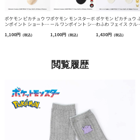
ポケモン ピカチュウ ワ
ポケモン モンスターボ
ポケモン ピカチュウ 
ンポイント ショート丈
ール ワンポイント ショ
わふわ フェイス クル
カジュアル ソックス レ
ート丈 ソックス キッズ
丈 カジュアル ソック
1,100
円
1,100
円
1,430
円
ディース 03307015
(税込)
04147306
(税込)
レディース 日本製
(税込)
03307023
閲覧履歴