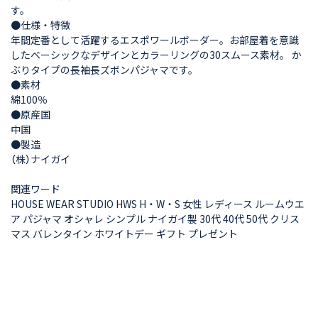
す。
●仕様・特徴
年間定番として活躍するエスポワールボーダー。お部屋着を意識
したベーシックなデザインとカラーリングの30スムース素材。 か
ぶりタイプの長袖長ズボンパジャマです。
●素材
綿100％
●原産国
中国
●製造
（株）ナイガイ
関連ワード
HOUSE WEAR STUDIO HWS H・W・S 女性 レディース ルームウエ
ア パジャマ オシャレ シンプル ナイガイ製 30代 40代 50代 クリス
マス バレンタイン ホワイトデー ギフト プレゼント