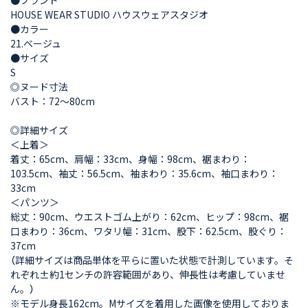
HOUSE WEAR STUDIO ハウスウェアスタジオ
●カラー
21.ベージュ
●サイズ
S
◎ヌード寸法
バスト：72～80cm
◎詳細サイズ
＜上着＞
着丈：65cm、肩幅：33cm、身幅：98cm、裾まわり：
103.5cm、袖丈：56.5cm、袖まわり：35.6cm、袖口まわり：
33cm
＜パンツ＞
総丈：90cm、ウエストゴム上がり：62cm、ヒップ：98cm、裾
口まわり：36cm、ワタリ幅：31cm、股下：62.5cm、股ぐり：
37cm
（詳細サイズは商品単体を平らに置いた状態で計測しています。そ
れぞれ±約1センチの許容範囲があり、伸長性は考慮していませ
ん。）
※モデル身長162cm。Mサイズを着用した画像を使用しておりま