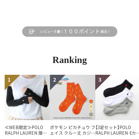
Ranking
≪WEB限定≫POLO
ポケモン ピカチュウ フ
【3足セット】POLO
RALPH LAUREN 接触
ェイス クルー丈 カジュ
RALPH LAUREN 《カ
冷感 吸水速乾 2way ア
アル ソックス レディー
バリ豊富》 足底パイル