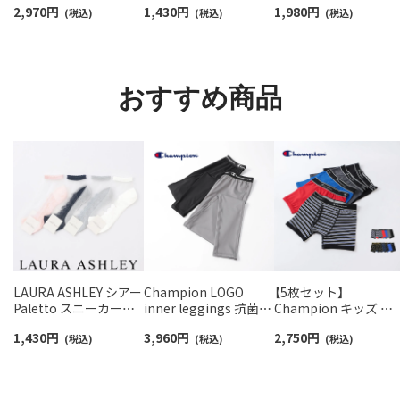
2,970
円
1,430
円
1,980
円
ームカバー ＆ レッグウ
(税込)
ス 日本製 03307006
(税込)
アーチサポート ワン
(税込)
ォーマー レディース
イント刺繍 ショート
93228550
ソックス レディース
93246604
おすすめ商品
LAURA ASHLEY シアー
Champion LOGO
【5枚セット】
Paletto スニーカー丈
inner leggings 抗菌防
Champion キッズ ボ
ソックス レディース 日
臭 吸水速乾 レギンス
クサーパンツ 抗菌防
1,430
円
3,960
円
2,750
円
本製 03357397
(税込)
ウィメンズ 95451005
(税込)
前開き Cotton Stretc
(税込)
Trunk チャンピオン
95452003