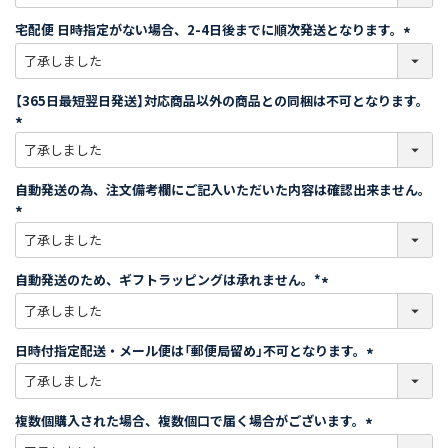
必
須
宅配便 日時指定がない場合、2-4日後までに順次発送となります。
)
(
必
須
【365日最短翌日発送】対応商品以外の商品との同梱は不可となります。
)
(
必
須
自動発送の為、注文備考欄にご記入いただいた内容は確認出来ません。
)
(
必
須
自動発送のため、ギフトラッピングは承れません。*
)
(
必
須
日時付指定配送・メール便は「郵便局留め」不可となります。
)
(
必
須
複数個購入された場合、複数個口で届く場合がございます。
)
(