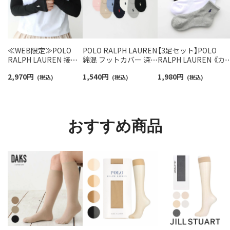
≪WEB限定≫POLO
POLO RALPH LAUREN
【3足セット】POLO
RALPH LAUREN 接触
綿混 フットカバー 深履
RALPH LAUREN 《カ
冷感 吸水速乾 2way ア
き かかと滑り止め付き
バリ豊富》 足底パイル
2,970
円
1,540
円
1,980
円
ームカバー ＆ レッグウ
(税込)
カバーソックス レディ
(税込)
アーチサポート ワン
(税込)
ォーマー レディース
ース 03207940
イント刺繍 ショート
93228550
ソックス レディース
93246604
おすすめ商品