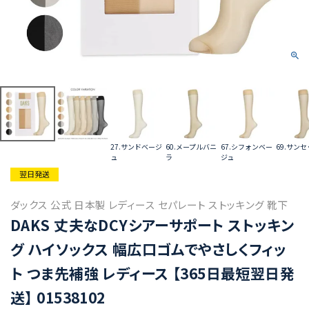
27.サンドベージ
60.メープルバニ
67.シフォンベー
69.サン
ュ
ラ
ジュ
翌日発送
ダックス 公式 日本製 レディース セパレート ストッキング 靴下
DAKS 丈夫なDCYシアーサポート ストッキン
グ ハイソックス 幅広口ゴムでやさしくフィッ
ト つま先補強 レディース 【365日最短翌日発
送】 01538102