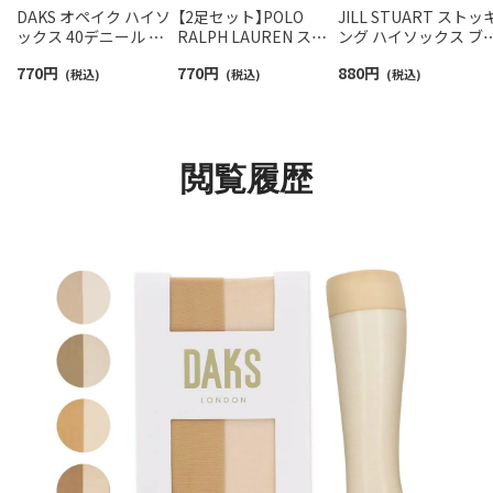
DAKS オペイク ハイソ
【2足セット】POLO
JILL STUART ストッ
ックス 40デニール レ
RALPH LAUREN スト
ング ハイソックス ブ
ディース 01536102
ッキングハイソックス
イトメッシュ つま先
770
円
770
円
880
円
(税込)
つま先補強 シアー交編
(税込)
ルー レディース 日本
(税込)
レディース 01824010
【365日最短翌日発送】
01056530
閲覧履歴