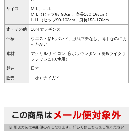
サイズ
M-L、L-LL
M-L（ヒップ85-98cm、身長150-165cm）
L-LL（ヒップ90-103cm、身長155-170cm）
丈・その他
10分丈レギンス
仕様
ウエスト幅広バンド、股底マチなし、薄手なのにあ
ったかい
素材
アクリル.ナイロン.毛.ポリウレタン（裏糸ライクラ
フレッシュFX使用）
製造
日本
販売
（株）ナイガイ