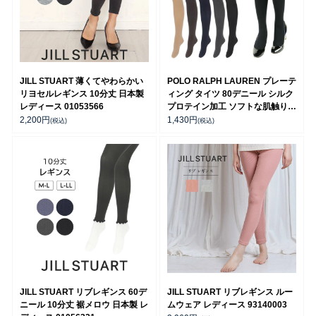
JILL STUART 薄くてやわらかい
POLO RALPH LAUREN プレーテ
リヨセルレギンス 10分丈 日本製
ィング タイツ 80デニール シルク
レディース 01053566
プロテイン加工 ソフトな肌触りレ
ディース 01864888
2,200
円
1,430
円
(税込)
(税込)
JILL STUART リブレギンス 60デ
JILL STUART リブレギンス ルー
ニール 10分丈 裾メロウ 日本製 レ
ムウェア レディース 93140003