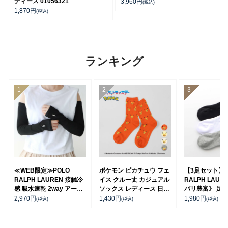
ディース 01056321
3,960
円
(税込)
1,870
円
(税込)
ランキング
≪WEB限定≫POLO
ポケモン ピカチュウ フェ
【3足セット】P
RALPH LAUREN 接触冷
イス クルー丈 カジュアル
RALPH LAUR
感 吸水速乾 2way アーム
ソックス レディース 日本
バリ豊富》 足底
カバー ＆ レッグウォーマ
製 03307006
ーチサポート 
2,970
円
1,430
円
1,980
円
(税込)
(税込)
(税込)
ー レディース 93228550
ト刺繍 ショート
ス レディース 93