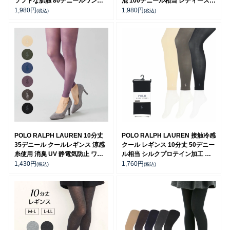
ソフトな肌触 80デニールワンポ
混 100デニール相当 レディース
イント刺繍 レディース 01842580
01841591
1,980
円
1,980
円
(税込)
(税込)
POLO RALPH LAUREN 10分丈
POLO RALPH LAUREN 接触冷感
35デニール クールレギンス 涼感
クール レギンス 10分丈 50デニー
糸使用 消臭 UV 静電気防止 ワン
ル相当 シルクプロテイン加工 ワ
ポイント刺繍 レディース
ンポイント刺繍 ウエスト幅広ゴム
1,430
円
1,760
円
(税込)
(税込)
01841286
レディース 01842550