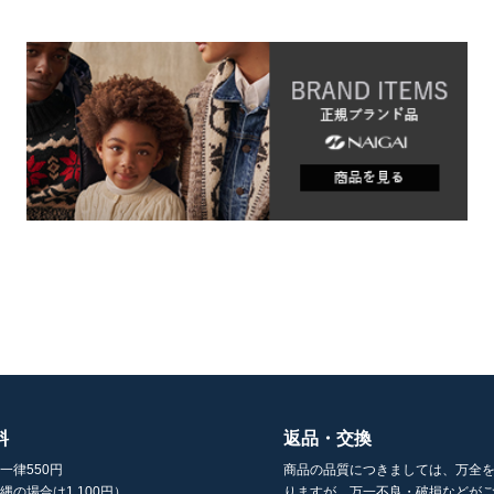
料
返品・交換
一律550円
商品の品質につきましては、万全
縄の場合は1,100円）
りますが、万一不良・破損などが