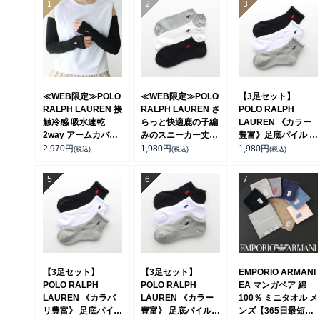
≪WEB限定≫POLO
≪WEB限定≫POLO
【3足セット】
RALPH LAUREN 接
RALPH LAUREN さ
POLO RALPH
触冷感 吸水速乾
らっと快適鹿の子編
LAUREN 《カラー
2way アームカバー
みのスニーカー丈ソ
豊富》足底パイル ワ
＆ レッグウォーマー
ックス 【3足セッ
ンポイントソックス
2,970
円
1,980
円
1,980
円
(税込)
(税込)
(税込)
レディース
ト】 ワンポイント
ショート丈 アーチサ
93228550
メンズ レディース
ポート メンズ
92022800
92009604
【3足セット】
【3足セット】
EMPORIO ARMANI
POLO RALPH
POLO RALPH
EA マンガベア 綿
LAUREN 《カラバ
LAUREN 《カラー
100％ ミニタオル メ
リ豊富》 足底パイル
豊富》 足底パイル
ンズ【365日最短翌