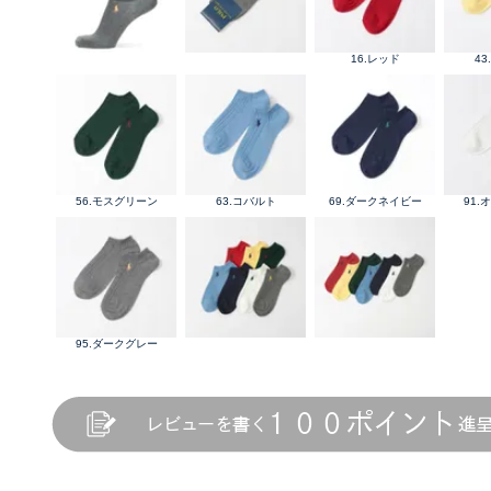
16.レッド
4
56.モスグリーン
63.コバルト
69.ダークネイビー
91.
95.ダークグレー