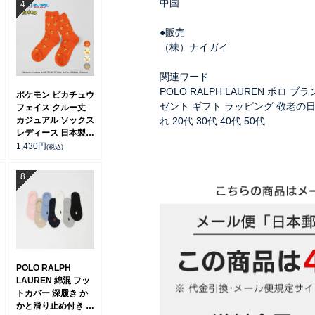
中国
●販売
（株）ナイガイ
関連ワード
POLO RALPH LAUREN ポロ 
ポケモン ピカチュウ
ゼント ギフト ラッピング 敬老の日 
フェイス クルー丈
れ 20代 30代 40代 50代
カジュアル ソックス
レディース 日本製
03307006
1,430
円
(税込)
POLO RALPH
LAUREN 綿混 フッ
トカバー 深履き か
かと滑り止め付き カ