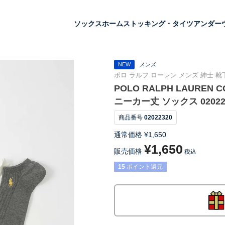
ソックス
ホーム
ストッキング・タイツ
アンダー
NEW
メンズ
ポロ ラルフ ローレン メンズ 紳士 靴下
POLO RALPH LAUREN
ニーカー丈 ソックス 02022
商品番号
02022320
通常価格
¥
1,650
¥
1,650
販売価格
税込
15
ポイント還元