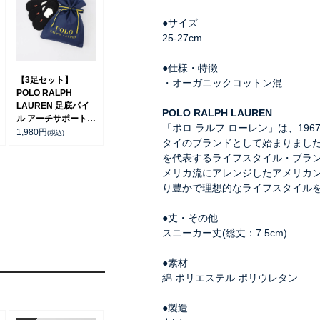
●サイズ
25-27cm
●仕様・特徴
【3足セット】
・オーガニックコットン混
POLO RALPH
LAUREN 足底パイ
POLO RALPH LAUREN
ル アーチサポート
「ポロ ラルフ ローレン」は、19
フットカバー 深履き
1,980
円
(税込)
タイのブランドとして始まりまし
ワンポイント かかと
を代表するライフスタイル・ブラ
滑り止め付き
92009911
メリカ流にアレンジしたアメリカ
り豊かで理想的なライフスタイル
●丈・その他
スニーカー丈(総丈：7.5cm)
●素材
綿.ポリエステル.ポリウレタン
●製造