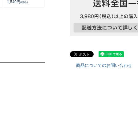
バーソックス レディ
1,540
円
(税込)
ース 03207940
商品についてのお問い合わせ