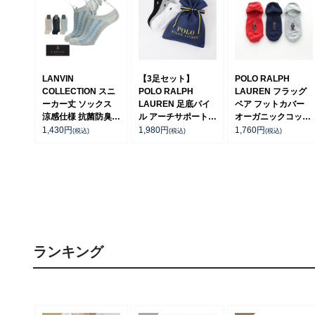
LANVIN
【3足セット】
POLO RALPH
COLLECTION スニ
POLO RALPH
LAUREN フラッグ
ーカー丈 ソックス
LAUREN 足底パイ
ベア フットカバー
涼感仕様 抗菌防臭
ル アーチサポート
オーガニックコット
アシンメトリーJLモ
ワンポイント スニー
ン混 メンズ ソック
1,430
円
1,980
円
1,760
円
(税込)
(税込)
(税込)
ノグラム メンズ
カー丈 ソックス メ
ス 02022286
02452318
ンズ 92009912
ランキング