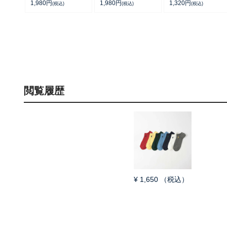
アーチサポート ワン
アーチサポート ワン
日発送】 02340025
1,980
円
1,980
円
1,320
円
(税込)
(税込)
(税込)
ポイント刺繍 ショー
ポイント刺繍 スニー
ト丈 ソックス レデ
カー丈 ソックス レ
ィース 93246604
ディース 93246602
閲覧履歴
¥
1,650
（税込）