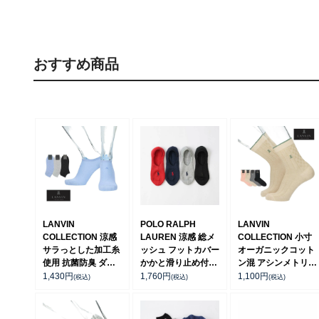
おすすめ商品
LANVIN
POLO RALPH
LANVIN
COLLECTION 涼感
LAUREN 涼感 総メ
COLLECTION 小寸
サラっとした加工糸
ッシュ フットカバー
オーガニックコット
使用 抗菌防臭 ダイ
かかと滑り止め付き
ン混 アシンメトリー
ヤモンド メッシュ
02022321
リンクス 20cm ミド
1,430
円
1,760
円
1,100
円
(税込)
(税込)
(税込)
スニーカー丈 カジュ
ル丈 カジュアル ソ
アル ソックス メン
ックス メンズ
ズ 日本製 02452323
02412142