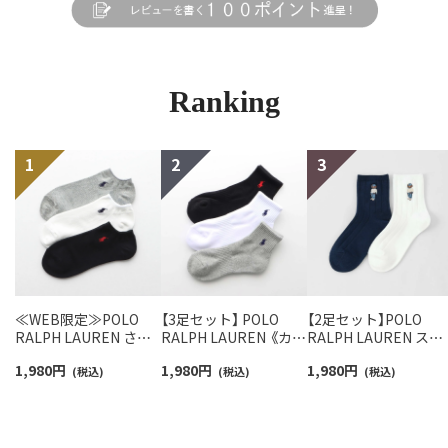
Ranking
≪WEB限定≫POLO
【3足セット】 POLO
【2足セット】POLO
RALPH LAUREN さら
RALPH LAUREN 《カラ
RALPH LAUREN スタ
っと快適鹿の子編みの
ー豊富》足底パイル ワ
ジオバイザシーベア 
1,980
円
1,980
円
1,980
円
スニーカー丈ソックス
(税込)
ンポイントソックス シ
(税込)
ロベア オーガニック
(税込)
【3足セット】 ワンポイ
ョート丈 アーチサポー
ットン混 ショート丈 
ント メンズ レディース
ト メンズ 92009604
ックス メンズ レディ
92022800
ス 92009650