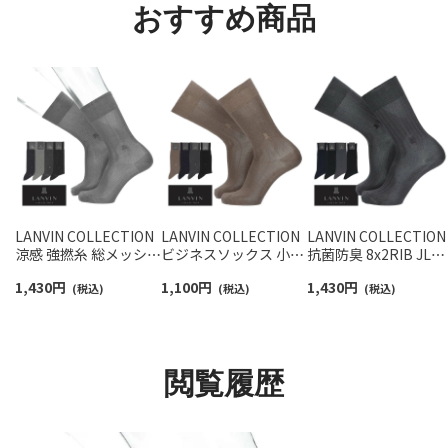
おすすめ商品
LANVIN COLLECTION
LANVIN COLLECTION
LANVIN COLLECTION
涼感 強撚糸 総メッシュ
ビジネスソックス 小寸
抗菌防臭 8x2RIB JL刺
抗菌防臭 クルー丈 ビジ
大寸 抗菌防臭 平無地
繍 クルー丈 ビジネス
1,430
円
1,100
円
1,430
円
ネス ソックス メンズ
(税込)
タックストライプJLカ
(税込)
ックス メンズ
(税込)
02402040
ット クルー丈 メンズ
02402019
02402030
閲覧履歴