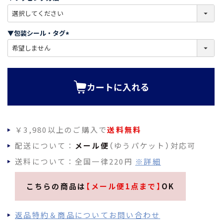
)
(
必
須
▼包装シール・タグ
)
(
必
須
)
カートに入れる
￥3,980以上のご購入で
送料無料
配送について：
メール便
（ゆうパケット）対応可
送料について：全国一律220円
※詳細
こちらの商品は
【メール便1点まで】
OK
返品特約＆商品についてお問い合わせ