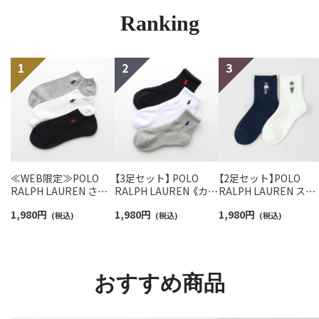
Ranking
≪WEB限定≫POLO
【3足セット】 POLO
【2足セット】POLO
RALPH LAUREN さら
RALPH LAUREN 《カラ
RALPH LAUREN スタ
っと快適鹿の子編みの
ー豊富》足底パイル ワ
ジオバイザシーベア 
1,980
円
1,980
円
1,980
円
スニーカー丈ソックス
(税込)
ンポイントソックス シ
(税込)
ロベア オーガニック
(税込)
【3足セット】 ワンポイ
ョート丈 アーチサポー
ットン混 ショート丈 
ント メンズ レディース
ト メンズ 92009604
ックス メンズ レディ
92022800
ス 92009650
おすすめ商品