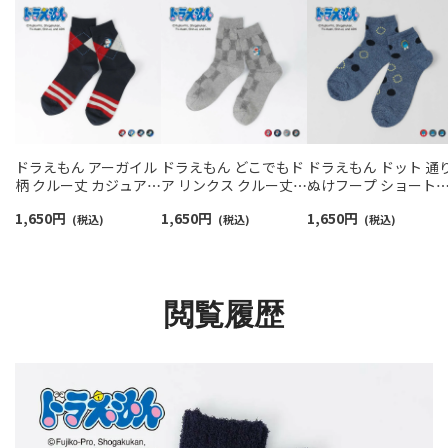
ドラえもん アーガイル
ドラえもん どこでもド
ドラえもん ドット 通
柄 クルー丈 カジュアル
ア リンクス クルー丈
ぬけフープ ショート
ソックス メンズ 日本製
カジュアル ソックス メ
カジュアル ソックス 
1,650
円
1,650
円
1,650
円
02462117
(税込)
ンズ 日本製 02462116
(税込)
ンズ 02462203
(税込)
閲覧履歴