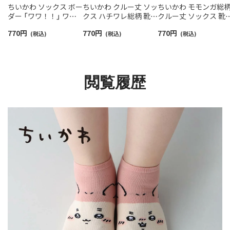
ちいかわ ソックス ボー
ちいかわ クルー丈 ソッ
ちいかわ モモンガ総
ダー 「ワワ！！」 ワン
クス ハチワレ総柄 靴下
クルー丈 ソックス 靴
ポイントちいかわ刺繍
レディース 【365日最短
レディース キャラク
770
円
770
円
770
円
クルー丈 レディース
(税込)
翌日発送】 03197028
(税込)
ー 【365日最短翌日発
(税込)
【365日最短翌日発送】
送】03197010
03197022
閲覧履歴