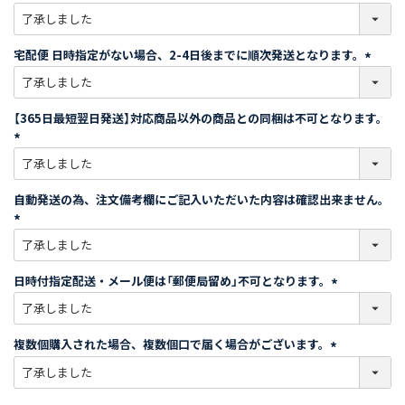
)
(
必
須
宅配便 日時指定がない場合、2-4日後までに順次発送となります。
)
(
必
須
【365日最短翌日発送】対応商品以外の商品との同梱は不可となります。
)
(
必
須
自動発送の為、注文備考欄にご記入いただいた内容は確認出来ません。
)
(
必
須
日時付指定配送・メール便は「郵便局留め」不可となります。
)
(
必
須
複数個購入された場合、複数個口で届く場合がございます。
)
(
必
須