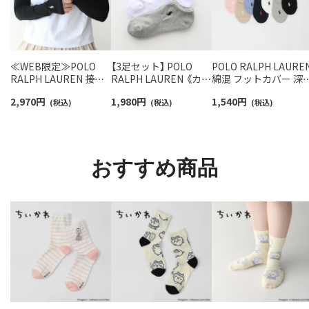
≪WEB限定≫POLO
【3足セット】 POLO
POLO RALPH LAURE
RALPH LAUREN 接触
RALPH LAUREN 《カラ
綿混 フットカバー 深
冷感 吸水速乾 2way ア
ー豊富》 足底パイル ア
き かかと滑り止め付
2,970
円
1,980
円
1,540
円
ームカバー ＆ レッグウ
(税込)
ーチサポート ワンポイ
(税込)
カバーソックス レデ
(税込)
ォーマー レディース
ント刺繍 スニーカー丈
ース 03207940
93228550
ソックス レディース
93246602
おすすめ商品