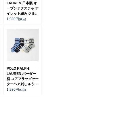
LAUREN 日本製 オ
ープンテクスチャ ア
イレット編み クルー
丈 ソックス レディ
1,980
円
(税込)
ース 03207465
POLO RALPH
LAUREN ボーダー
柄 コアフラッグセー
ターベア刺しゅう ポ
ロベア オーガニック
1,980
円
(税込)
コットン混 クルー丈
レディース ソックス
03207200