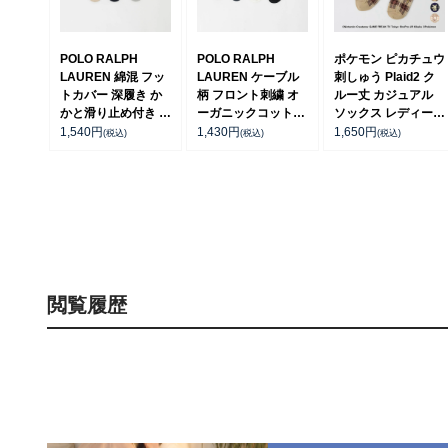
POLO RALPH
POLO RALPH
ポケモン ピカチュウ
LAUREN 綿混 フッ
LAUREN ケーブル
刺しゅう Plaid2 ク
トカバー 深履き か
柄 フロント刺繍 オ
ルー丈 カジュアル
かと滑り止め付き カ
ーガニックコットン
ソックス レディース
バーソックス レディ
混 スニーカー丈 ソ
日本製 03307011
1,540
円
1,430
円
1,650
円
(税込)
(税込)
(税込)
ース 03207940
ックス レディース
03207868
閲覧履歴