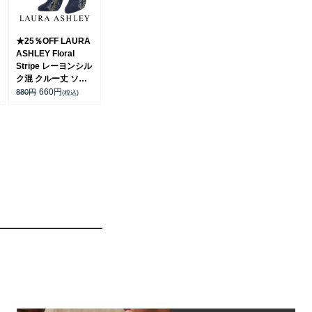
★25％OFF LAURA
ASHLEY Floral
Stripe レーヨンシル
ク混 クルー丈 ソッ
クス レディース
660
円
880
円
(税込)
03357402