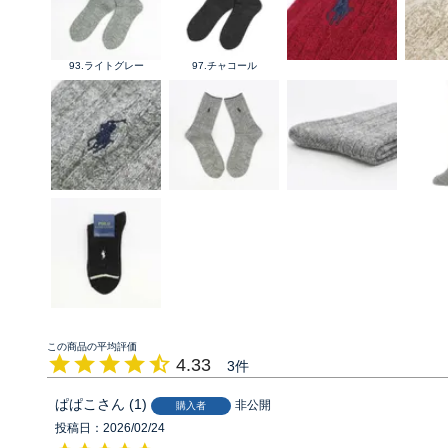
93.ライトグレー
97.チャコール
4.33
3
ぱぱこ
1
非公開
購入者
投稿日
2026/02/24