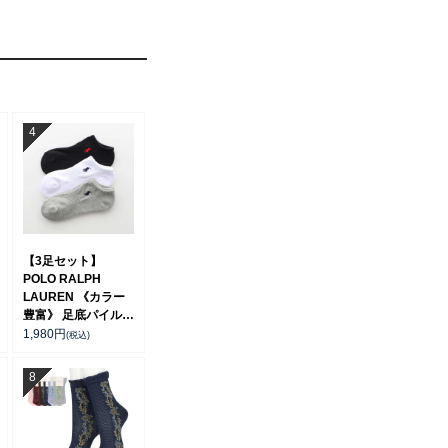
【3足セット】
POLO RALPH
LAUREN 《カラー
豊富》 足底パイル
アーチサポート ワン
1,980
円
(税込)
ポイント刺繍 スニー
カー丈 ソックス レ
ディース 93246602