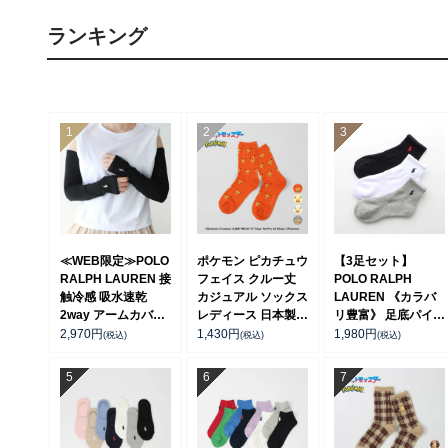
ランキング
≪WEB限定≫POLO
ポケモン ピカチュウ
【3足セット】
RALPH LAUREN 接
フェイス クルー丈
POLO RALPH
触冷感 吸水速乾
カジュアル ソックス
LAUREN 《カラバ
2way アームカバー
レディース 日本製
リ豊富》 足底パイル
＆ レッグウォーマー
03307006
アーチサポート ワン
2,970
円
1,430
円
1,980
円
(税込)
(税込)
(税込)
レディース
ポイント刺繍 ショー
93228550
ト丈 ソックス レデ
ィース 93246604