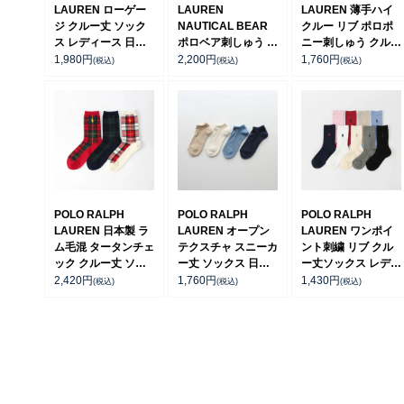
LAUREN ローゲー
LAUREN
LAUREN 薄手ハイ
ジ クルー丈 ソック
NAUTICAL BEAR
クルー リブ ポロポ
ス レディース 日本
ポロベア刺しゅう オ
ニー刺しゅう クルー
製 03207538
ーガニックコットン
丈 レディース ソッ
1,980
円
2,200
円
1,760
円
(税込)
(税込)
(税込)
混 日本製 クルー丈
クス 03207206
カジュアル ソックス
レディース
03207239
POLO RALPH
POLO RALPH
POLO RALPH
LAUREN 日本製 ラ
LAUREN オープン
LAUREN ワンポイ
ム毛混 タータンチェ
テクスチャ スニーカ
ント刺繍 リブ クル
ック クルー丈 ソッ
ー丈 ソックス 日本
ー丈ソックス レディ
クス レディース
製 レディース
ース 03207330
2,420
円
1,760
円
1,430
円
(税込)
(税込)
(税込)
03208554
03207965