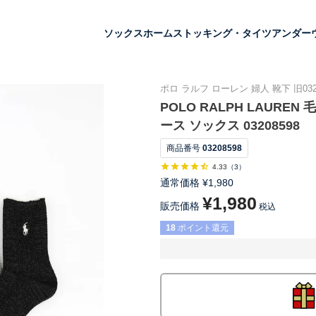
ソックス
ホーム
ストッキング・タイツ
アンダー
ポロ ラルフ ローレン 婦人 靴下 旧0320
POLO RALPH LAUR
ース ソックス 03208598
商品番号
03208598
4.33
（
3
）
通常価格
¥
1,980
¥
1,980
販売価格
税込
18
ポイント還元