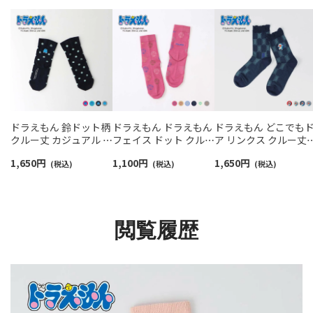
ドラえもん 鈴ドット柄
ドラえもん ドラえもん
ドラえもん どこでも
クルー丈 カジュアル ソ
フェイス ドット クルー
ア リンクス クルー丈
ックス レディース 日本
丈 カジュアル ソックス
カジュアル ソックス 
1,650
円
1,100
円
1,650
円
製 03297104
(税込)
レディース 03297120
(税込)
ディース 日本製
(税込)
03297118
閲覧履歴