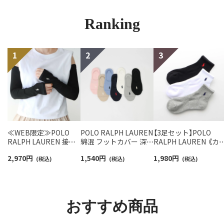
Ranking
≪WEB限定≫POLO
POLO RALPH LAUREN
【3足セット】POLO
RALPH LAUREN 接触
綿混 フットカバー 深履
RALPH LAUREN 《カ
冷感 吸水速乾 2way ア
き かかと滑り止め付き
バリ豊富》 足底パイル
2,970
円
1,540
円
1,980
円
ームカバー ＆ レッグウ
(税込)
カバーソックス レディ
(税込)
アーチサポート ワン
(税込)
ォーマー レディース
ース 03207940
イント刺繍 ショート
93228550
ソックス レディース
93246604
おすすめ商品