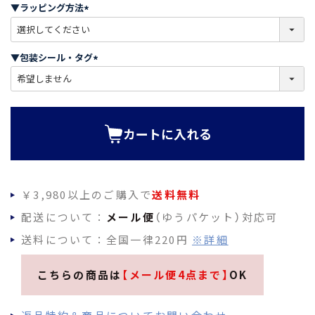
須
▼ラッピング方法
)
(
必
須
▼包装シール・タグ
)
(
必
須
)
カートに入れる
￥3,980以上のご購入で
送料無料
配送について：
メール便
（ゆうパケット）対応可
送料について：全国一律220円
※詳細
こちらの商品は
【メール便4点まで】
OK