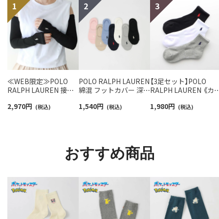
≪WEB限定≫POLO
POLO RALPH LAUREN
【3足セット】POLO
RALPH LAUREN 接触
綿混 フットカバー 深履
RALPH LAUREN 《カ
冷感 吸水速乾 2way ア
き かかと滑り止め付き
バリ豊富》 足底パイル
2,970
円
1,540
円
1,980
円
ームカバー ＆ レッグウ
(税込)
カバーソックス レディ
(税込)
アーチサポート ワン
(税込)
ォーマー レディース
ース 03207940
イント刺繍 ショート
93228550
ソックス レディース
93246604
おすすめ商品