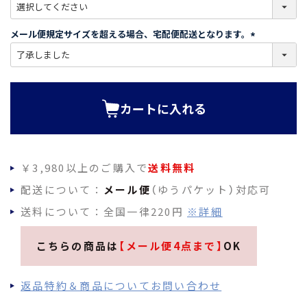
(
必
須
メール便規定サイズを超える場合、宅配便配送となります。
)
(
必
須
)
カートに入れる
￥3,980以上のご購入で
送料無料
配送について：
メール便
（ゆうパケット）対応可
送料について：全国一律220円
※詳細
こちらの商品は
【メール便4点まで】
OK
返品特約＆商品についてお問い合わせ