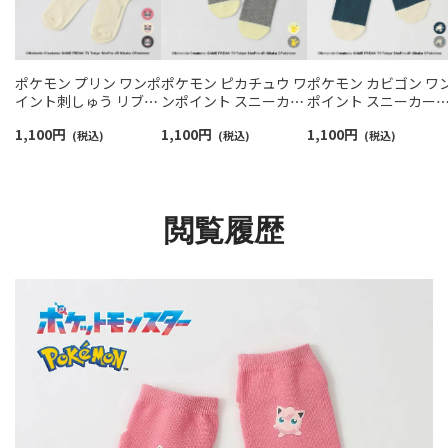
ポケモン プリン ワンポ
ポケモン ピカチュウ ワ
ポケモン カビゴン ワ
イント刺しゅう リブソ
ンポイント スニーカー
ポイント スニーカー
ックス クルー丈 カジュ
丈 カジュアル ソックス
カジュアル ソックス 
1,100
円
1,100
円
1,100
円
アル レディース
(税込)
レディース 03307007
(税込)
ディース 03307009
(税込)
03307003
閲覧履歴