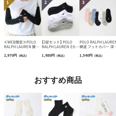
≪WEB限定≫POLO
【3足セット】 POLO
POLO RALPH LAURE
RALPH LAUREN 接触
RALPH LAUREN 《カラ
綿混 フットカバー 深
冷感 吸水速乾 2way ア
ー豊富》 足底パイル ア
き かかと滑り止め付
2,970
円
1,980
円
1,540
円
ームカバー ＆ レッグウ
(税込)
ーチサポート ワンポイ
(税込)
カバーソックス レデ
(税込)
ォーマー レディース
ント刺繍 スニーカー丈
ース 03207940
93228550
ソックス レディース
93246602
おすすめ商品