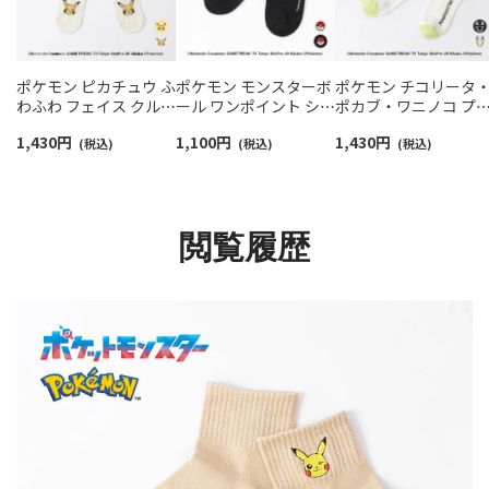
ポケモン ピカチュウ ふ
ポケモン モンスターボ
ポケモン チコリータ
わふわ フェイス クルー
ール ワンポイント ショ
ポカブ・ワニノコ プ
丈 カジュアル ソックス
ート丈 ソックス キッズ
ント クルー丈 カジュ
1,430
円
1,100
円
1,430
円
レディース 日本製
(税込)
04147306
(税込)
ル ソックス レディー
(税込)
03307023
03307021
閲覧履歴