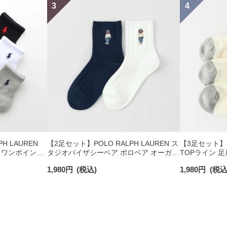
H LAUREN
【2足セット】POLO RALPH LAUREN ス
【3足セット】PO
 ワンポイント
タジオバイザシーベア ポロベア オーガニ
TOPライン 
チサポート メ
ックコットン混 ショート丈 ソックス メ
ワンポイント 
1,980
円
(税込)
1,980
円
(税込
ンズ レディース 92009650
ズ 92009611