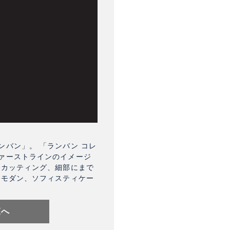
バン」。 「ランバン コレ
ァーストラインのイメージ
なカッティング、細部にまで
でモダン、ソフィスティケー
覧へ