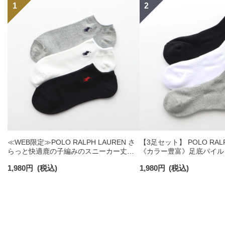
≪WEB限定≫POLO RALPH LAUREN さ
【3足セット】 POLO RALP
らっと快適鹿の子編みのスニーカー丈ソ
《カラー豊富》足底パイル
ックス 【3足セット】 ワンポイント メン
ソックス ショート丈 アー
1,980
円
(税込)
1,980
円
(税込)
ズ レディース 92022800
ンズ 92009604