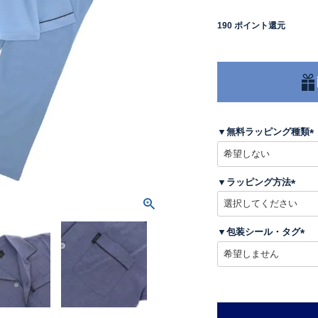
190
ポイント還元
▼無料ラッピング種類
(
▼ラッピング方法
)
(
必
須
▼包装シール・タグ
)
(
必
須
)