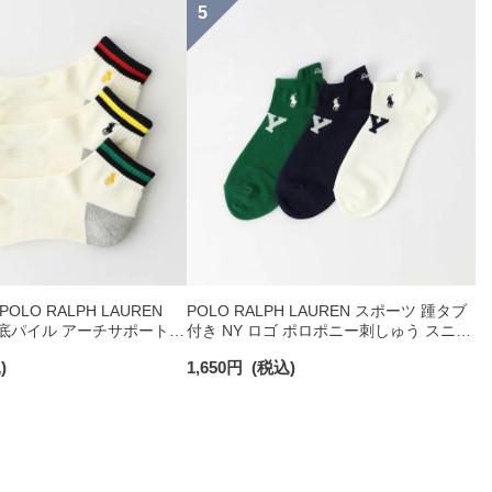
LO RALPH LAUREN
POLO RALPH LAUREN スポーツ 踵タブ
足底パイル アーチサポート
付き NY ロゴ ポロポニー刺しゅう スニー
ショート丈 ソックス メン
カー丈 オーガニックコットン混 メンズ
)
1,650
円
(税込)
ソックス 02022328