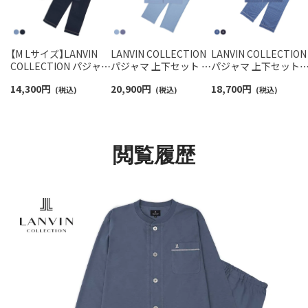
【M Lサイズ】LANVIN
LANVIN COLLECTION
LANVIN COLLECTION
COLLECTION パジャマ
パジャマ 上下セット 綿
パジャマ 上下セット
上下セット【M Lサイ
100% 先染めスムース
60綿サテン JLドット
14,300
円
20,900
円
18,700
円
ズ】 綿100% サテン 無
(税込)
バーズアイ 長袖 長丈パ
(税込)
リント 日本製 長袖 長
(税込)
地 長袖 長丈パンツ メ
ンツ メンズ S M Lサイ
丈パンツ 前ボタン 前
ンズ 54450001
ズ 54460003
き メンズ 54460002
閲覧履歴