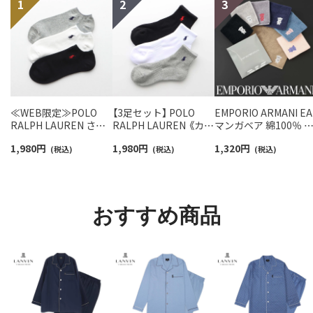
≪WEB限定≫POLO
【3足セット】 POLO
EMPORIO ARMANI EA
RALPH LAUREN さら
RALPH LAUREN 《カラ
マンガベア 綿100％ 
っと快適鹿の子編みの
ー豊富》足底パイル ワ
ニタオル メンズ【365
1,980
円
1,980
円
1,320
円
スニーカー丈ソックス
(税込)
ンポイントソックス シ
(税込)
最短翌日発送】
(税込)
【3足セット】 ワンポイ
ョート丈 アーチサポー
02340025
ント メンズ レディース
ト メンズ 92009604
92022800
おすすめ商品