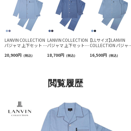
LANVIN COLLECTION
LANVIN COLLECTION
【LLサイズ】LANVIN
パジャマ 上下セット 綿
パジャマ 上下セット
COLLECTION パジャ
100% 先染めスムース
60綿サテン JLドットプ
上下セット 60綿サテ
20,900
円
18,700
円
16,500
円
バーズアイ 長袖 長丈パ
(税込)
リント 日本製 長袖 長
(税込)
無地 長袖 長丈パンツ
(税込)
ンツ メンズ S M Lサイ
丈パンツ 前ボタン 前開
前ボタン 前開き メン
ズ 54460003
き メンズ 54460002
54461001
閲覧履歴