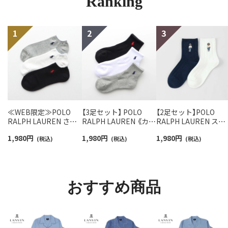
Ranking
≪WEB限定≫POLO
【3足セット】 POLO
【2足セット】POLO
RALPH LAUREN さら
RALPH LAUREN 《カラ
RALPH LAUREN スタ
っと快適鹿の子編みの
ー豊富》足底パイル ワ
ジオバイザシーベア 
1,980
円
1,980
円
1,980
円
スニーカー丈ソックス
(税込)
ンポイントソックス シ
(税込)
ロベア オーガニック
(税込)
【3足セット】 ワンポイ
ョート丈 アーチサポー
ットン混 ショート丈 
ント メンズ レディース
ト メンズ 92009604
ックス メンズ レディ
92022800
ス 92009650
おすすめ商品