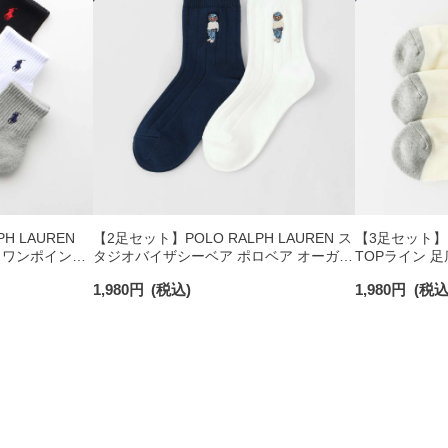
H LAUREN
【2足セット】POLO RALPH LAUREN ス
【3足セット】PO
 ワンポイント
タジオバイザシーベア ポロベア オーガニ
TOPライン 
チサポート メ
ックコットン混 ショート丈 ソックス メ
ワンポイント 
1,980
円
(税込)
1,980
円
(税込
ンズ レディース 92009650
ズ 92009611