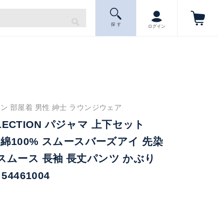
探 す
ログイン
ン 部屋着 男性 紳士 ラウンジウェア
LLECTION パジャマ 上下セット
 綿100% スムースバーズアイ 先染
ムース 長袖 長丈パンツ かぶり
4461004