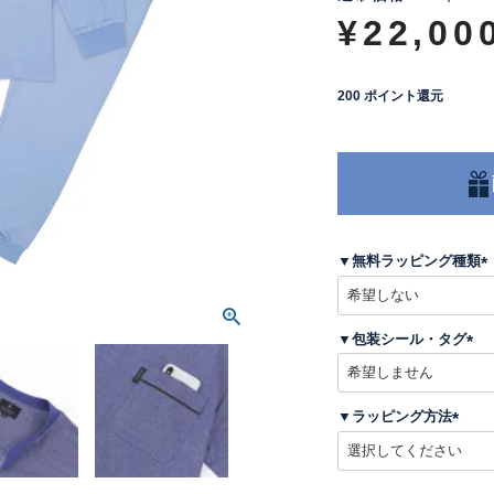
¥
22,00
200
ポイント還元
▼無料ラッピング種類
(
▼包装シール・タグ
)
(
必
須
▼ラッピング方法
)
(
必
須