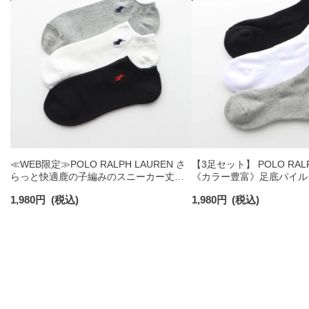
≪WEB限定≫POLO RALPH LAUREN さ
【3足セット】 POLO RALP
らっと快適鹿の子編みのスニーカー丈ソ
《カラー豊富》足底パイル
ックス 【3足セット】 ワンポイント メン
ソックス ショート丈 アー
1,980
円
(税込)
1,980
円
(税込)
ズ レディース 92022800
ンズ 92009604