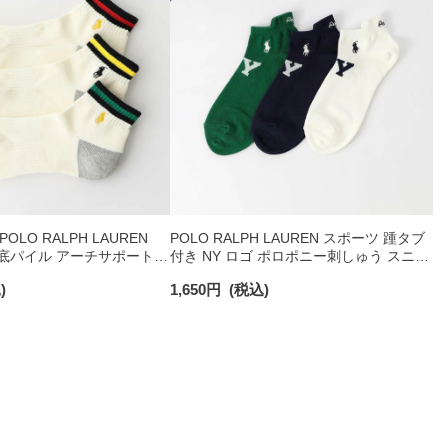
LO RALPH LAUREN
POLO RALPH LAUREN スポーツ 踵タブ
足底パイル アーチサポート
付き NY ロゴ ポロポニー刺しゅう スニー
ショート丈 ソックス メン
カー丈 オーガニックコットン混 メンズ
)
1,650
円
(税込)
ソックス 02022328