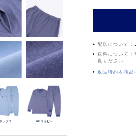
)
配送について：
送料について：
覧ください
返品特約＆商品
.サックス
68.ネイビー