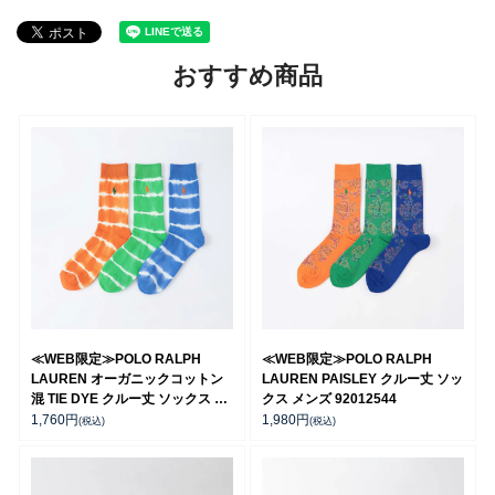
おすすめ商品
≪WEB限定≫POLO RALPH
≪WEB限定≫POLO RALPH
LAUREN オーガニックコットン
LAUREN PAISLEY クルー丈 ソッ
混 TIE DYE クルー丈 ソックス メ
クス メンズ 92012544
ンズ 92012545
1,760
円
1,980
円
(税込)
(税込)