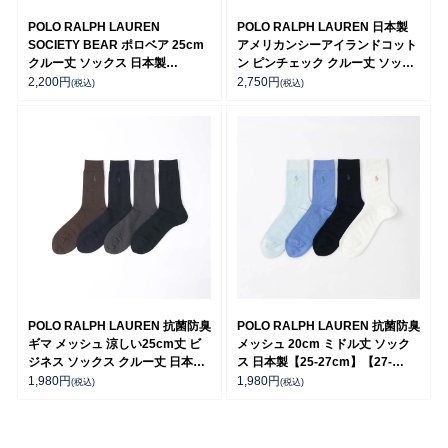
POLO RALPH LAUREN
POLO RALPH LAUREN 日本製
SOCIETY BEAR ポロベア 25cm
アメリカンシーアイランドコット
クルー丈 ソックス 日本製
ン ピンチェック クルー丈 ソック
02012516
ス 02042711
2,200
円
2,750
円
(税込)
(税込)
POLO RALPH LAUREN 抗菌防臭
POLO RALPH LAUREN 抗菌防臭
ギマ メッシュ 涼しい25cm丈 ビ
メッシュ 20cm ミドル丈 ソック
ジネス ソックス クルー丈 日本製
ス 日本製【25-27cm】【27-
【25-27cm】【27-29cm】
29cm】02012538
1,980
円
1,980
円
(税込)
(税込)
02042434