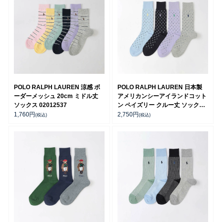
POLO RALPH LAUREN 涼感 ボ
POLO RALPH LAUREN 日本製
ーダーメッシュ 20cm ミドル丈
アメリカンシーアイランドコット
ソックス 02012537
ン ペイズリー クルー丈 ソックス
02042713
1,760
円
2,750
円
(税込)
(税込)