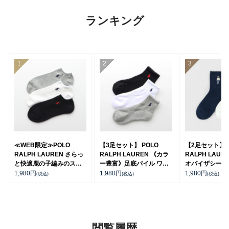
ランキング
≪WEB限定≫POLO
【3足セット】 POLO
【2足セット】P
RALPH LAUREN さらっ
RALPH LAUREN 《カラ
RALPH LAUR
と快適鹿の子編みのスニ
ー豊富》足底パイル ワン
オバイザシーベ
ーカー丈ソックス 【3足
ポイントソックス ショー
ア オーガニッ
1,980
円
1,980
円
1,980
円
(税込)
(税込)
(税込)
セット】 ワンポイント メ
ト丈 アーチサポート メン
混 ショート丈 
ンズ レディース
ズ 92009604
ンズ レディー
92022800
92009650
閲覧履歴