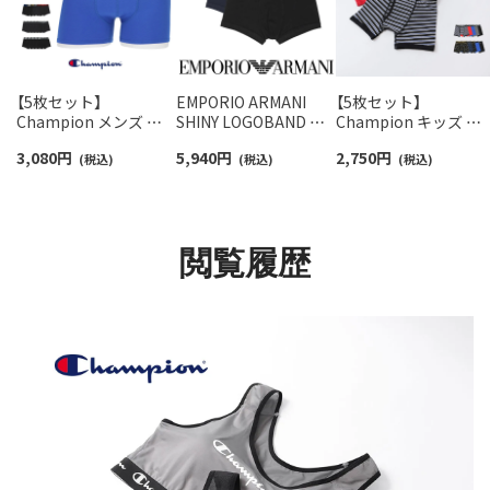
【5枚セット】
EMPORIO ARMANI
【5枚セット】
Champion メンズ ボ
SHINY LOGOBAND シ
Champion キッズ ボ
クサーパンツ 抗菌防臭
ャイニー ロゴバンド オ
クサーパンツ 抗菌防
3,080
円
5,940
円
2,750
円
前閉じ Cotton Stretch
(税込)
ーガニックジャージー
(税込)
前開き Cotton Stretc
(税込)
Trunk 【365日最短翌日
ボクサーパンツ
Trunk チャンピオン
発送】 95450002
【S/M/L/XL】 前閉じ EU
【365日最短翌日発送】
サイズ メンズ
95452003
54068911
閲覧履歴