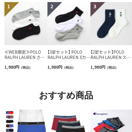
≪WEB限定≫POLO
【3足セット】 POLO
【2足セット】POLO
RALPH LAUREN さら
RALPH LAUREN 《カラ
RALPH LAUREN スタ
っと快適鹿の子編みの
ー豊富》足底パイル ワ
ジオバイザシーベア 
1,980
円
1,980
円
1,980
円
スニーカー丈ソックス
(税込)
ンポイントソックス シ
(税込)
ロベア オーガニック
(税込)
【3足セット】 ワンポイ
ョート丈 アーチサポー
ットン混 ショート丈 
ント メンズ レディース
ト メンズ 92009604
ックス メンズ レディ
92022800
ス 92009650
おすすめ商品