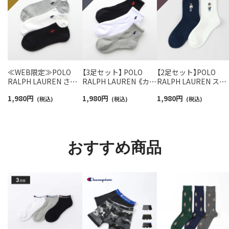
≪WEB限定≫POLO
【3足セット】 POLO
【2足セット】POLO
RALPH LAUREN さら
RALPH LAUREN 《カラ
RALPH LAUREN スタ
っと快適鹿の子編みの
ー豊富》足底パイル ワ
ジオバイザシーベア 
1,980
円
1,980
円
1,980
円
スニーカー丈ソックス
(税込)
ンポイントソックス シ
(税込)
ロベア オーガニック
(税込)
【3足セット】 ワンポイ
ョート丈 アーチサポー
ットン混 ショート丈 
ント メンズ レディース
ト メンズ 92009604
ックス メンズ レディ
92022800
ス 92009650
おすすめ商品