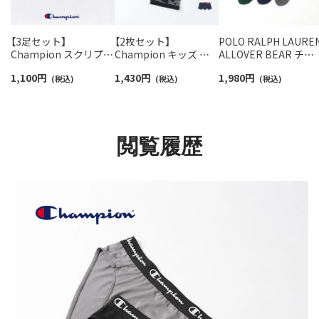
【3足セット】
【2枚セット】
POLO RALPH LAURE
Champion スクリプト
Champion キッズ ボ
ALLOVER BEAR チャ
ロゴ 消臭糸使用 足底パ
クサーパンツ 抗菌防臭
ールズベア ポロベア 
1,100
円
1,430
円
1,980
円
イル アーチサポート ス
(税込)
前開き Cotton Stretch
(税込)
ルー丈 カジュアル ソ
(税込)
ニーカー丈 ソックス メ
Trunk 【365日最短翌日
クス メンズ 02012496
ンズ レディース 【365
発送】 95452001
日最短翌日発送】
92897504
閲覧履歴