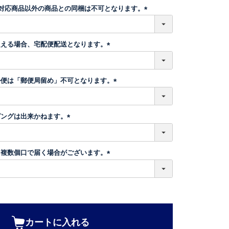
須
】対応商品以外の商品との同梱は不可となります。
)
(
必
須
超える場合、宅配便配送となります。
)
(
必
須
ル便は「郵便局留め」不可となります。
)
(
必
須
ピングは出来かねます。
)
(
必
須
、複数個口で届く場合がございます。
)
(
必
須
)
カートに入れる