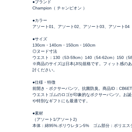
●ブランド
Champion（ チャンピオン ）
●カラー
アソート01、アソート02、アソート03、アソート04
●サイズ
130cm・140cm・150cm・160cm
◎ヌード寸法
ウエスト：130（53-59cm）140（54-62cm）150（58
※商品のサイズは日本(JIS)規格です。フィット感の
討ください。
●仕様・特徴
前開き・ボクサーパンツ。抗菌防臭。商品ID：CB6ET
ウエストゴムのロゴが印象的なボクサーパンツ。お誕
や特別なギフトにも最適です。
●素材
（アソート1/アソート2)
本体：綿95%.ポリウレタン5% ゴム部分：ポリエステ