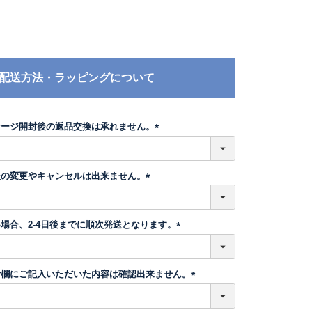
配送方法・ラッピングについて
ケージ開封後の返品交換は承れません。
(
必
須
後の変更やキャンセルは出来ません。
)
(
必
須
場合、2-4日後までに順次発送となります。
)
(
必
須
考欄にご記入いただいた内容は確認出来ません。
)
(
必