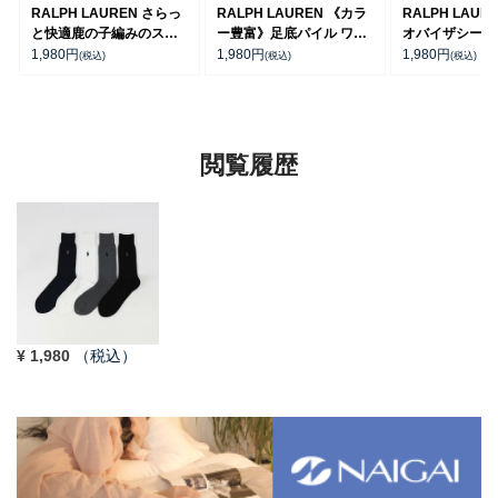
RALPH LAUREN さらっ
RALPH LAUREN 《カラ
RALPH LAUR
と快適鹿の子編みのスニ
ー豊富》足底パイル ワン
オバイザシーベ
ーカー丈ソックス 【3足
ポイントソックス ショー
ア オーガニッ
1,980
円
1,980
円
1,980
円
(税込)
(税込)
(税込)
セット】 ワンポイント メ
ト丈 アーチサポート メン
混 ショート丈 
ンズ レディース
ズ 92009604
ンズ レディー
92022800
92009650
閲覧履歴
¥
1,980
（税込）