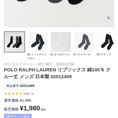
69.ミッドナイト
91.オフホワイト
97.チャコール
98.ブラック
ブルー
ポロ ラルフ ローレン 紳士 靴下 旧02012360
POLO RALPH LAUREN リブソックス 綿100％ ク
ルー丈 メンズ 日本製 02012409
商品番号
02012409
5.00
（
1
）
通常価格
¥
1,980
¥
1,980
販売価格
税込
18
ポイント還元