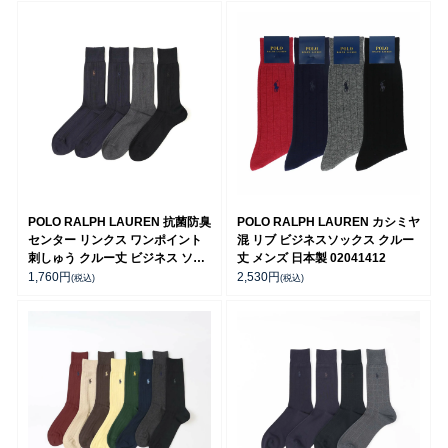
POLO RALPH LAUREN 抗菌防臭
POLO RALPH LAUREN カシミヤ
センター リンクス ワンポイント
混 リブ ビジネスソックス クルー
刺しゅう クルー丈 ビジネス ソッ
丈 メンズ 日本製 02041412
クス メンズ【24-25cm】【25-
1,760
円
2,530
円
(税込)
(税込)
26cm】【27-28cm】02042010