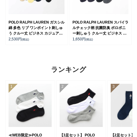
POLO RALPH LAUREN ガスシル
POLO RALPH LAUREN スパイラ
綿 多色 リブ ワンポイント刺しゅ
ルチェック柄 抗菌防臭 ポロポニ
う クルー丈 ビジネス カジュアル
ー刺しゅう クルー丈 ビジネス メ
メンズ ソックス 02042700
ンズ ソックス【25-26cm】
2,530
円
1,650
円
(税込)
(税込)
02042420
ランキング
≪WEB限定≫POLO
【3足セット】 POLO
【2足セット】P