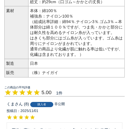
総丈：約29cm（口ゴム～かかとの丈長）
素材
本体：綿100％
補強糸：ナイロン100％
（組成比率詳細：綿94％.ナイロン3％.ゴム3％→本
体部分は綿１００％ですが、つま先・かかと部分に
は耐久性を高めるナイロン糸が入っています。
はきくち部分にはゴム糸が入っています。ゴム糸は
周りにナイロンがまかれています。
通常の商品より化繊が肌に触れる率は低いですが、
化繊は含まれております。 ）
製造
日本
販売
（株）ナイガイ
5.00
1
くま
8
非公開
購入者
投稿日
2025/11/01