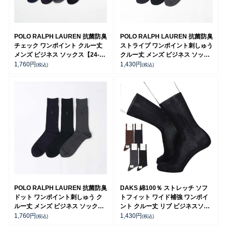
POLO RALPH LAUREN 抗菌防臭
POLO RALPH LAUREN 抗菌防臭
チェック ワンポイント クルー丈
ストライプ ワンポイント刺しゅう
メンズ ビジネス ソックス【24-
クルー丈 メンズ ビジネス ソック
25cm】【25-26cm】【27-
ス 02042390
1,760
円
1,430
円
(税込)
(税込)
28cm】02042384
POLO RALPH LAUREN 抗菌防臭
DAKS 綿100％ ストレッチ ソフ
ドット ワンポイント刺しゅう ク
トフィット ワイド補強 ワンポイ
ルー丈 メンズ ビジネス ソックス
ント クルー丈 リブ ビジネスソッ
【25-27cm】02042385
クス メンズ 日本製 02502560
1,760
円
1,430
円
(税込)
(税込)