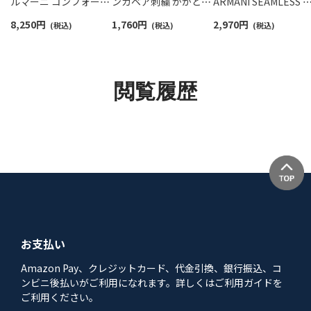
ルマーニ コンフォート
ンガベア刺繍 かかと滑
ARMANI SEAMLESS 
ストレッチ テリー スウ
り止め付き フットカバ
ームレス ボクサーパ
8,250
円
1,760
円
2,970
円
ェット トレーナー EU
(税込)
ー メンズ 02322371
(税込)
ツ 前閉じ EUサイズ メ
(税込)
サイズ メンズ
ンズ 54095281
54075735
閲覧履歴
お支払い
Amazon Pay、クレジットカード、代金引換、銀行振込、コ
ンビニ後払いがご利用になれます。詳しくはご利用ガイドを
ご利用ください。