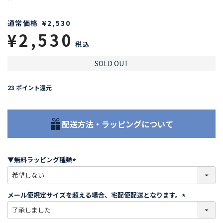
通常価格
¥
2,530
¥
2,530
税込
SOLD OUT
23
ポイント還元
配送方法・ラッピングについて
▼無料ラッピング種類
(
必
須
メール便規定サイズを超える場合、宅配便配送となります。
)
(
必