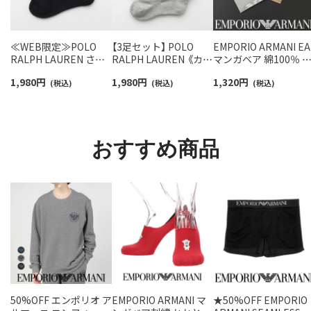
≪WEB限定≫POLO
【3足セット】 POLO
EMPORIO ARMANI EA
RALPH LAUREN さら
RALPH LAUREN 《カラ
マンガベア 綿100％ 
っと快適鹿の子編みの
ー豊富》足底パイル ワ
ニタオル メンズ【365
1,980
円
1,980
円
1,320
円
スニーカー丈ソックス
(税込)
ンポイントソックス シ
(税込)
最短翌日発送】
(税込)
【3足セット】 ワンポイ
ョート丈 アーチサポー
02340025
ント メンズ レディース
ト メンズ 92009604
92022800
おすすめ商品
50%OFF エンポリオ ア
EMPORIO ARMANI マ
★50%OFF EMPORIO