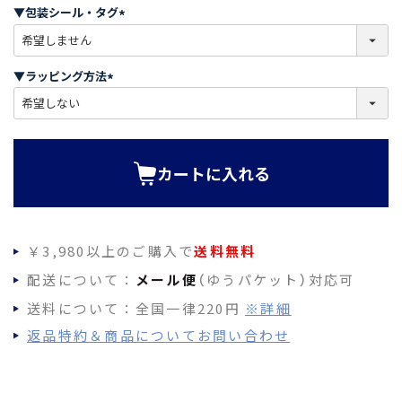
須
▼包装シール・タグ
)
(
必
須
▼ラッピング方法
)
(
必
須
)
カートに入れる
￥3,980以上のご購入で
送料無料
配送について：
メール便
（ゆうパケット）対応可
送料について：全国一律220円
※詳細
返品特約＆商品についてお問い合わせ