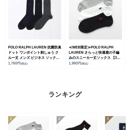
POLO RALPH LAUREN 抗菌防臭
≪WEB限定≫POLO RALPH
ドット ワンポイント刺しゅう ク
LAUREN さらっと快適鹿の子編
ルー丈 メンズ ビジネス ソックス
みのスニーカー丈ソックス 【3足
【25-27cm】02042385
セット】 ワンポイント メンズ レ
1,760
円
1,980
円
(税込)
(税込)
ディース 92022800
ランキング