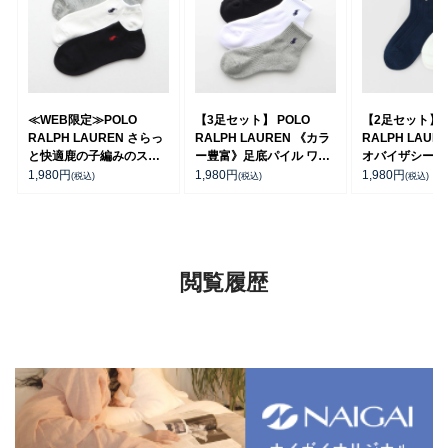
≪WEB限定≫POLO
【3足セット】 POLO
【2足セット】P
RALPH LAUREN さらっ
RALPH LAUREN 《カラ
RALPH LAUR
と快適鹿の子編みのスニ
ー豊富》足底パイル ワン
オバイザシーベ
ーカー丈ソックス 【3足
ポイントソックス ショー
ア オーガニッ
1,980
円
1,980
円
1,980
円
(税込)
(税込)
(税込)
セット】 ワンポイント メ
ト丈 アーチサポート メン
混 ショート丈 
ンズ レディース
ズ 92009604
ンズ レディー
92022800
92009650
閲覧履歴