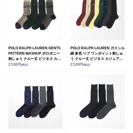
POLO RALPH LAUREN GENTS
POLO RALPH LAUREN ガスシル
PATTERN MASHUP ポロポニー
綿 多色 リブ ワンポイント刺しゅ
刺しゅう クルー丈 ビジネス カジ
う クルー丈 ビジネス カジュアル
ュアル メンズ ソックス 日本製
メンズ ソックス 02042700
2,530
円
2,530
円
(税込)
(税込)
02042707