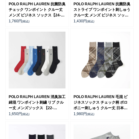
POLO RALPH LAUREN 抗菌防臭
POLO RALPH LAUREN 抗菌防臭
チェック ワンポイント クルー丈
ストライプ ワンポイント刺しゅう
メンズ ビジネス ソックス【24-
クルー丈 メンズ ビジネス ソック
25cm】【25-26cm】【27-
ス 02042390
1,760
円
1,430
円
(税込)
(税込)
28cm】02042384
POLO RALPH LAUREN 消臭加工
POLO RALPH LAUREN 毛混 ビ
綿混 ワンポイント刺繍 リブ クル
ジネスソックス チェック柄 ポロ
ー丈 メンズソックス 【22-
ポニー刺しゅう クルー丈 日本製
24cm】 【24-26cm】【26-
メンズ 02045505
1,650
円
1,980
円
(税込)
(税込)
28cm】 02032303