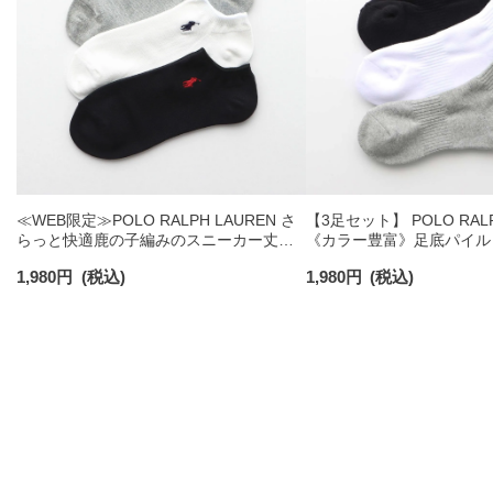
≪WEB限定≫POLO RALPH LAUREN さ
【3足セット】 POLO RALP
らっと快適鹿の子編みのスニーカー丈ソ
《カラー豊富》足底パイル
ックス 【3足セット】 ワンポイント メン
ソックス ショート丈 アー
1,980
円
(税込)
1,980
円
(税込)
ズ レディース 92022800
ンズ 92009604