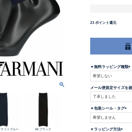
23
ポイント還元
▼無料ラッピング種類
(
メール便規定サイズを
)
▼包装シール・タグ
(
必
須
▼ラッピング方法
ッドナイトブルー
98.ブラック