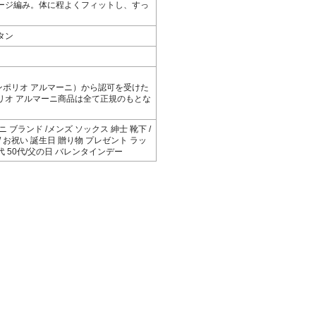
ージ編み。体に程よくフィットし、すっ
タン
（エンポリオ アルマーニ）から認可を受けた
リオ アルマーニ商品は全て正規のもとな
ーニ ブランド /メンズ ソックス 紳士 靴下 /
/ お祝い 誕生日 贈り物 プレゼント ラッ
0代 50代/父の日 バレンタインデー