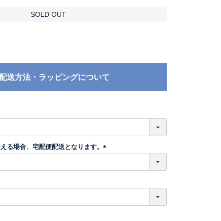
SOLD OUT
配送方法・ラッピングについて
必
須
超える場合、宅配便配送となります。
(
必
須
)