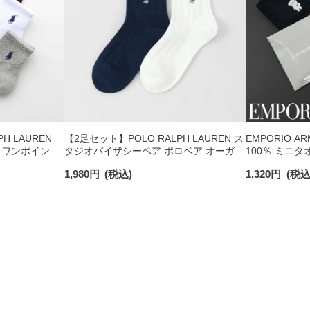
H LAUREN
【2足セット】POLO RALPH LAUREN ス
EMPORIO A
 ワンポイント
タジオバイザシーベア ポロベア オーガニ
100％ ミニタ
チサポート メ
ックコットン混 ショート丈 ソックス メ
日発送】 0234
1,980
円
(税込)
1,320
円
(税込
ンズ レディース 92009650