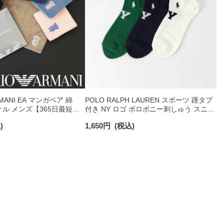
RMANI EA マンガベア 綿
POLO RALPH LAUREN スポーツ 踵タブ
オル メンズ【365日最短翌
付き NY ロゴ ポロポニー刺しゅう スニー
0025
カー丈 オーガニックコットン混 メンズ
)
1,650
円
(税込)
ソックス 02022328