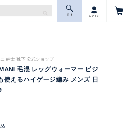
探 す
ログイン
ニ
ニ 紳士 靴下 公式ショップ
ARMANI 毛混 レッグウォーマー ビジ
も使えるハイゲージ編み メンズ 日
9
税込