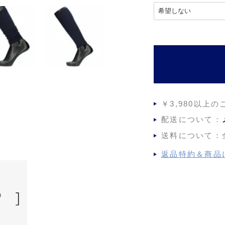
)
(
必
須
)
￥3,980以上
配送について：
送料について：
返品特約＆商品