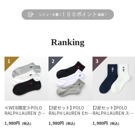
Ranking
≪WEB限定≫POLO
【3足セット】 POLO
【2足セット】POLO
RALPH LAUREN さら
RALPH LAUREN 《カラ
RALPH LAUREN スタ
っと快適鹿の子編みの
ー豊富》足底パイル ワ
ジオバイザシーベア 
1,980
円
1,980
円
1,980
円
スニーカー丈ソックス
(税込)
ンポイントソックス シ
(税込)
ロベア オーガニック
(税込)
【3足セット】 ワンポイ
ョート丈 アーチサポー
ットン混 ショート丈 
ント メンズ レディース
ト メンズ 92009604
ックス メンズ レディ