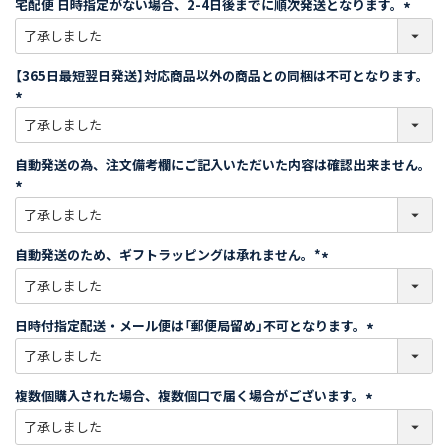
宅配便 日時指定がない場合、2-4日後までに順次発送となります。
)
(
必
須
【365日最短翌日発送】対応商品以外の商品との同梱は不可となります。
)
(
必
須
自動発送の為、注文備考欄にご記入いただいた内容は確認出来ません。
)
(
必
須
自動発送のため、ギフトラッピングは承れません。*
)
(
必
須
日時付指定配送・メール便は「郵便局留め」不可となります。
)
(
必
須
複数個購入された場合、複数個口で届く場合がございます。
)
(
必