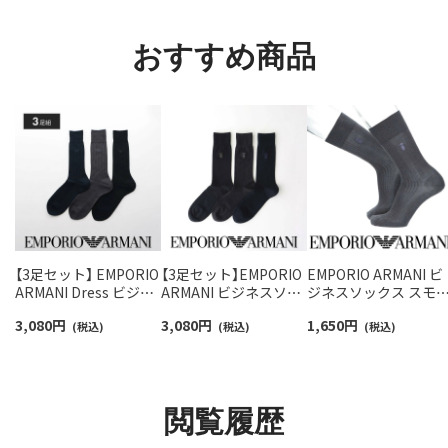
92022800
ス 92009650
おすすめ商品
【3足セット】 EMPORIO
【3足セット】EMPORIO
EMPORIO ARMANI ビ
ARMANI Dress ビジネ
ARMANI ビジネスソッ
ジネスソックス スモ
スソックス リブ 綿混
クス マンガベア 刺しゅ
ルベアサイドストライ
3,080
円
3,080
円
1,650
円
クルー丈 メンズ 【365
(税込)
う クルー丈 メンズ
(税込)
プ ワンポイントベア
(税込)
日最短翌日発送】
【365日最短翌日発送】
しゅう クルー丈 メン
92312721
92312723
02312569
閲覧履歴