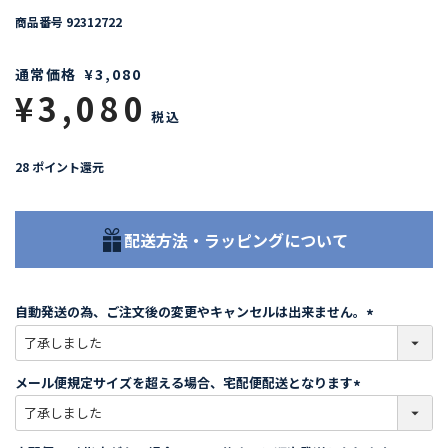
商品番号
92312722
通常価格
¥
3,080
¥
3,080
税込
28
ポイント還元
配送方法・ラッピングについて
自動発送の為、ご注文後の変更やキャンセルは出来ません。
(
必
須
メール便規定サイズを超える場合、宅配便配送となります
)
(
必
須