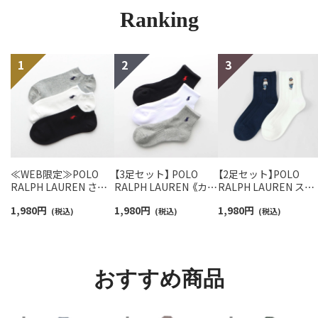
Ranking
≪WEB限定≫POLO
【3足セット】 POLO
【2足セット】POLO
RALPH LAUREN さら
RALPH LAUREN 《カラ
RALPH LAUREN スタ
っと快適鹿の子編みの
ー豊富》足底パイル ワ
ジオバイザシーベア 
1,980
円
1,980
円
1,980
円
スニーカー丈ソックス
(税込)
ンポイントソックス シ
(税込)
ロベア オーガニック
(税込)
【3足セット】 ワンポイ
ョート丈 アーチサポー
ットン混 ショート丈 
ント メンズ レディース
ト メンズ 92009604
ックス メンズ レディ
92022800
ス 92009650
おすすめ商品