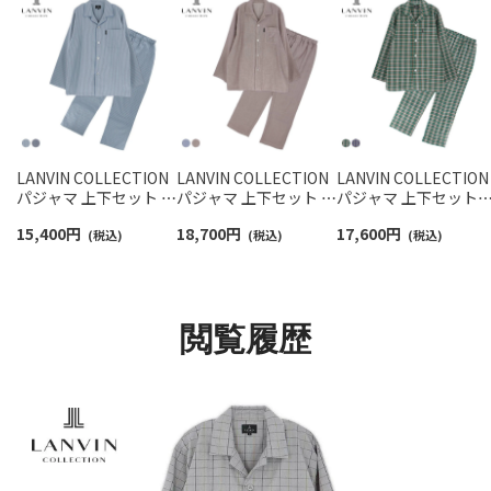
LANVIN COLLECTION
LANVIN COLLECTION
LANVIN COLLECTION
パジャマ 上下セット 綿
パジャマ 上下セット 先
パジャマ 上下セット
100% 先染めツイル微
染め3重ガーゼ シャン
【M Lサイズ】 綿100%
15,400
円
18,700
円
17,600
円
起毛 ストライプ 【M L
(税込)
ブレー【M Lサイズ】 綿
(税込)
先染めネル起毛 ヘリ
(税込)
サイズ】長袖 長丈パン
100% 長袖 長丈パンツ
ボンチェック 長袖 長
ツ 前ボタン 前開き 日
前ボタン 前開き メンズ
パンツ メンズ
本製 メンズ 54450019
54450021
54450022
閲覧履歴