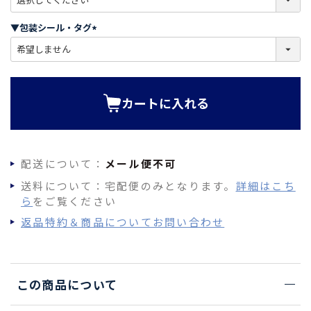
必
須
▼包装シール・タグ
)
(
必
須
)
カートに入れる
配送について：
メール便不可
送料について：宅配便のみとなります。
詳細はこち
ら
をご覧ください
返品特約＆商品についてお問い合わせ
この商品について