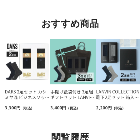
ント メンズ レディース
ト メンズ 92009604
92022800
おすすめ商品
DAKS 2足セット カシ
手提げ紙袋付き 3足組
LANVIN COLLECTION
ミヤ混 ビジネスソック
ギフトセット LANVIN
靴下2足セット 箱入り
ス ギフトセット 日本製
COLLECTION オールシ
ギフト リブ編み クル
3,300
円
3,400
円
2,200
円
クルー丈 メンズ
(税込)
ーズン用 リブ クルー丈
(税込)
丈 ビジネス カジュア
(税込)
02534024（DA-32CA）
ビジネス ソックス 包装
ソックス メンズ【365
giftset
済 メンズ
最短翌日発送】 【送料
02492053（LV-30-RB）
料】 02492065（LVC-
giftset
20）giftset
閲覧履歴