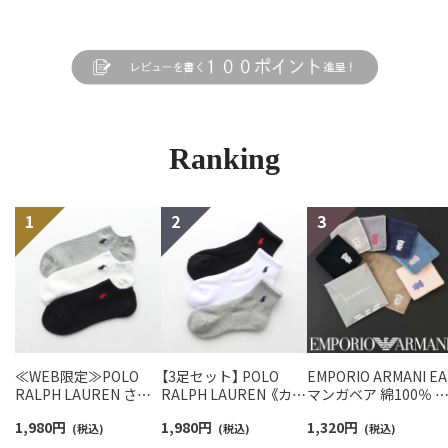
Ranking
≪WEB限定≫POLO
【3足セット】 POLO
EMPORIO ARMANI EA
RALPH LAUREN さら
RALPH LAUREN 《カラ
マンガベア 綿100％ 
っと快適鹿の子編みの
ー豊富》足底パイル ワ
ニタオル メンズ【365
1,980
円
1,980
円
1,320
円
スニーカー丈ソックス
(税込)
ンポイントソックス シ
(税込)
最短翌日発送】
(税込)
【3足セット】 ワンポイ
ョート丈 アーチサポー
02340025