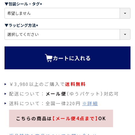
須
▼包装シール・タグ
)
(
必
須
▼ラッピング方法
)
(
必
須
)
カートに入れる
￥3,980以上のご購入で
送料無料
配送について：
メール便
（ゆうパケット）対応可
送料について：全国一律220円
※詳細
こちらの商品は
【メール便4点まで】
OK