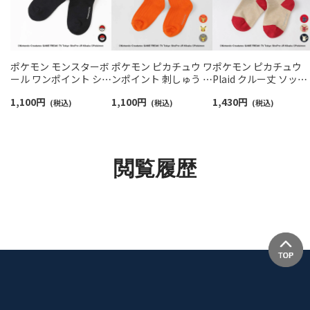
ポケモン モンスターボ
ポケモン ピカチュウ ワ
ポケモン ピカチュウ
ール ワンポイント ショ
ンポイント 刺しゅう リ
Plaid クルー丈 ソック
ート丈 ソックス キッズ
ブ クルー丈 ソックス
ス キッズ 04147304
1,100
円
1,100
円
1,430
円
04147306
(税込)
キッズ 04147301
(税込)
(税込)
閲覧履歴