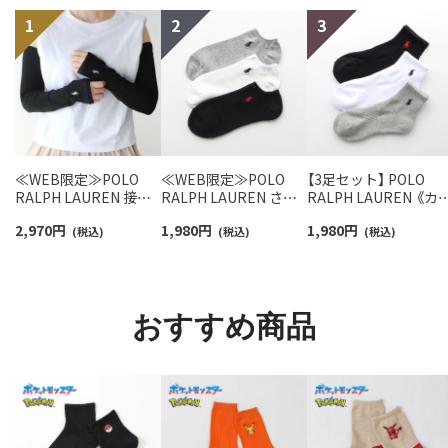
≪WEB限定≫POLO
≪WEB限定≫POLO
【3足セット】 POLO
RALPH LAUREN 接触
RALPH LAUREN さら
RALPH LAUREN 《カ
冷感 吸水速乾 2way ア
っと快適鹿の子編みの
ー豊富》足底パイル ワ
2,970
円
1,980
円
1,980
円
ームカバー ＆ レッグウ
(税込)
スニーカー丈ソックス
(税込)
ンポイントソックス 
(税込)
ォーマー レディース
【3足セット】 ワンポイ
ョート丈 アーチサポ
93228550
ント メンズ レディース
ト メンズ 92009604
92022800
おすすめ商品