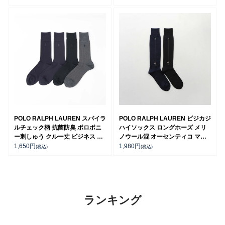
POLO RALPH LAUREN スパイラ
POLO RALPH LAUREN ビジカジ
ルチェック柄 抗菌防臭 ポロポニ
ハイソックス ロングホーズ メリ
ー刺しゅう クルー丈 ビジネス メ
ノウール混 オーセンティコ マテ
ンズ ソックス【25-26cm】
ィーニベア メンズ 92041900
1,650
円
1,980
円
(税込)
(税込)
02042420
ランキング