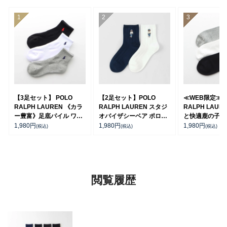
【3足セット】 POLO
【2足セット】POLO
≪WEB限定≫P
RALPH LAUREN 《カラ
RALPH LAUREN スタジ
RALPH LAUR
ー豊富》足底パイル ワン
オバイザシーベア ポロベ
と快適鹿の子編
ポイントソックス ショー
ア オーガニックコットン
ーカー丈ソック
1,980
円
1,980
円
1,980
円
(税込)
(税込)
(税込)
ト丈 アーチサポート メン
混 ショート丈 ソックス メ
セット】 ワンポ
ズ 92009604
ンズ レディース
ンズ レディー
92009650
92022800
閲覧履歴