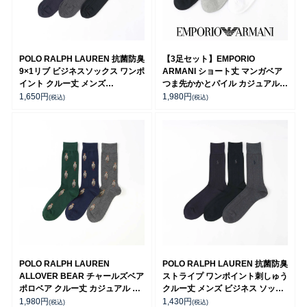
POLO RALPH LAUREN 抗菌防臭
【3足セット】EMPORIO
9×1リブ ビジネスソックス ワンポ
ARMANI ショート丈 マンガベア
イント クルー丈 メンズ
つま先かかとパイル カジュアルソ
02042030
ックス メンズ 92342725
1,650
円
1,980
円
(税込)
(税込)
POLO RALPH LAUREN
POLO RALPH LAUREN 抗菌防臭
ALLOVER BEAR チャールズベア
ストライプ ワンポイント刺しゅう
ポロベア クルー丈 カジュアル ソ
クルー丈 メンズ ビジネス ソック
ックス メンズ 02012496
ス 02042390
1,980
円
1,430
円
(税込)
(税込)