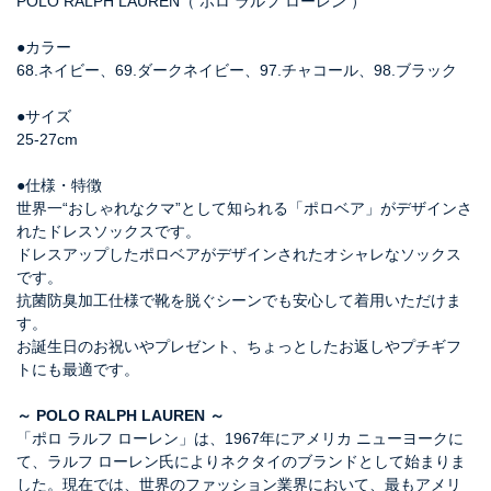
POLO RALPH LAUREN（ ポロ ラルフ ローレン ）
●カラー
68.ネイビー、69.ダークネイビー、97.チャコール、98.ブラック
●サイズ
25-27cm
●仕様・特徴
世界一“おしゃれなクマ”として知られる「ポロベア」がデザインさ
れたドレスソックスです。
ドレスアップしたポロベアがデザインされたオシャレなソックス
です。
抗菌防臭加工仕様で靴を脱ぐシーンでも安心して着用いただけま
す。
お誕生日のお祝いやプレゼント、ちょっとしたお返しやプチギフ
トにも最適です。
～ POLO RALPH LAUREN ～
「ポロ ラルフ ローレン」は、1967年にアメリカ ニューヨークに
て、ラルフ ローレン氏によりネクタイのブランドとして始まりま
した。現在では、世界のファッション業界において、最もアメリ