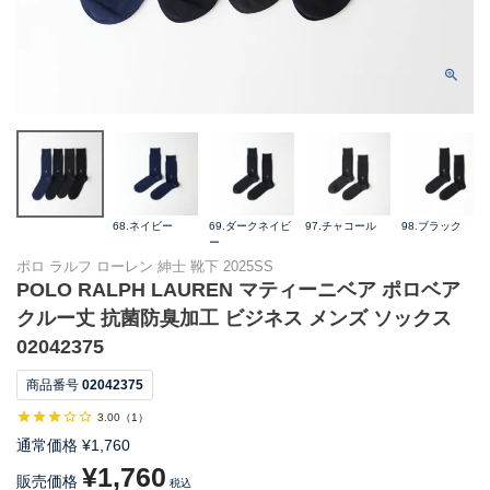
68.ネイビー
69.ダークネイビ
97.チャコール
98.ブラック
ー
ポロ ラルフ ローレン 紳士 靴下 2025SS
POLO RALPH LAUREN マティーニベア ポロベア
クルー丈 抗菌防臭加工 ビジネス メンズ ソックス
02042375
商品番号
02042375
3.00
（
1
）
通常価格
¥
1,760
¥
1,760
販売価格
税込