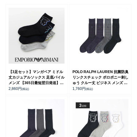
【3足セット】マンガベア ミドル
POLO RALPH LAUREN 抗菌防臭
丈カジュアルソックス 足底パイル
リンクスチェック ポロポニー刺し
メンズ 【365日最短翌日発送】
ゅう クルー丈 ビジネス メンズ ソ
92342721
ックス 02042424
2,860
円
1,760
円
(税込)
(税込)