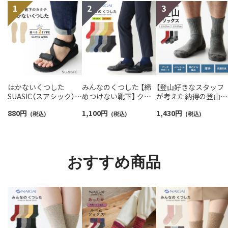
はかないくつした
みんなのくつした 【締
【登山好きなスタッフ
SUASIC（スアシック）
めつけない靴下】 クル
が考えた納得の登山用
スリム＆ワイドタイプ
ー丈ふんわりガーゼ
靴下】NAIGAI TRAIL 
880
円
1,100
円
1,430
円
抗菌防臭 ソックス メン
(税込)
【24-26cm】【26-28cm】
(税込)
リノウール混 クルー
(税込)
ズ レディース 【365日
足口ふんわり オーガニ
メンズ＆レディース
最短翌日発送】
ックコットン
【365日最短翌日発送】
96405001
02422415
90301018
おすすめ商品