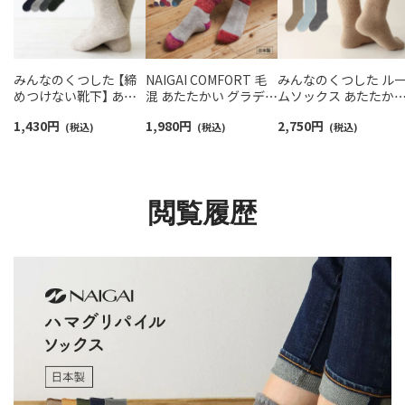
みんなのくつした 【締
NAIGAI COMFORT 毛
みんなのくつした ル
めつけない靴下】 あた
混 あたたかい グラデー
ムソックス あたたか
たか毛混 クルー丈 ふん
ション 総パイル ルーム
ンゴラ毛混 総パイル
1,430
円
1,980
円
2,750
円
わりガーゼ レディース
(税込)
ソックス 履き口ゆった
(税込)
【締めつけない靴下】 
(税込)
90360010
り レディース
ルー丈 ユニセックス
03022608
90361013
閲覧履歴