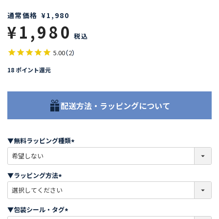
通常価格
¥
1,980
¥
1,980
税込
5.00
（
2
）
18
ポイント還元
配送方法・ラッピングについて
▼無料ラッピング種類
(
必
須
▼ラッピング方法
)
(
必
須
▼包装シール・タグ
)