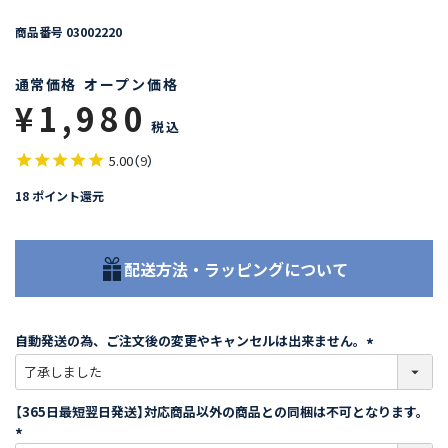
商品番号
03002220
通常価格
オープン価格
¥
1,980
税込
5.00
（
9
）
18
ポイント還元
配送方法・ラッピングについて
自動発送の為、ご注文後の変更やキャンセルは出来ません。
(
必
須
【365日最短翌日発送】対応商品以外の商品との同梱は不可となります。
)