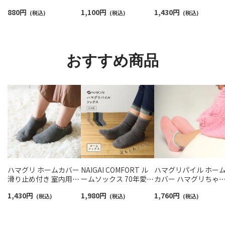
スリム＆ワイドタイプ
ー丈ふんわりガーゼ
靴下】NAIGAI TRAIL 
880
円
1,100
円
1,430
円
抗菌防臭 ソックス メン
(税込)
【24-26cm】【26-28cm】
(税込)
リノウール混 クルー
(税込)
ズ レディース 【365日
足口ふんわり オーガニ
メンズ＆レディース
最短翌日発送】
ックコットン
【365日最短翌日発送】
96405001
02422415
90301018
おすすめ商品
ハマグリ ホームカバー
NAIGAI COMFORT ル
ハマグリパイル ホー
滑り止め付き 室内用靴
ームソックス 70年愛さ
カバー ハマグリちゃ
下 ルームソックス レデ
れる名品 「ハマグリ」
刺しゅう 室内用靴下 
1,430
円
1,980
円
1,760
円
ィース 【365日最短翌日
(税込)
メンズ 足底滑り止め付
(税込)
ームソックス
(税込)
発送】03002211
き 日本製 02305815
93002601