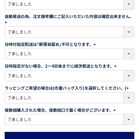
(
必
須
自動発送の為、注文備考欄にご記入いただいた内容は確認出来ません。
)
(
必
須
日時付指定配送は「郵便局留め」不可となります。
)
(
必
須
日時指定がない場合、2～4日後までに順次発送となります。
)
(
必
須
ラッピングご希望の場合は(巾着バッグ入り)を選択してください。(
)
(
必
須
複数個購入された場合、複数個口で届く場合がございます。
)
(
必
須
)