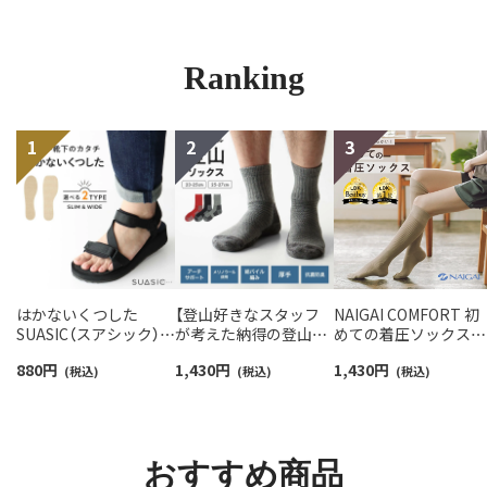
Ranking
はかないくつした
【登山好きなスタッフ
NAIGAI COMFORT 初
SUASIC（スアシック）
が考えた納得の登山用
めての着圧ソックスハ
スリム＆ワイドタイプ
靴下】NAIGAI TRAIL メ
イソックス レディー
880
円
1,430
円
1,430
円
抗菌防臭 ソックス メン
(税込)
リノウール混 クルー丈
(税込)
【365日最短翌日発送】
(税込)
ズ レディース 【365日
メンズ＆レディース
90301033
最短翌日発送】
【365日最短翌日発送】
96405001
90301018
おすすめ商品