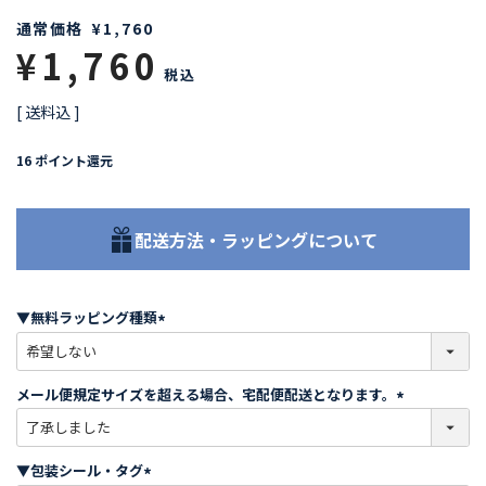
通常価格
¥
1,760
¥
1,760
税込
送料込
16
ポイント還元
配送方法・ラッピングについて
▼無料ラッピング種類
(
必
須
メール便規定サイズを超える場合、宅配便配送となります。
)
(
必
須
▼包装シール・タグ
)