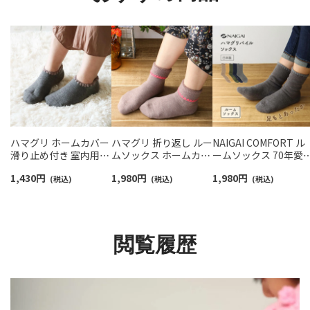
ハマグリ ホームカバー
ハマグリ 折り返し ルー
NAIGAI COMFORT ル
滑り止め付き 室内用靴
ムソックス ホームカバ
ームソックス 70年愛
下 ルームソックス レデ
ー 室内用 【365日最短
れる名品 「ハマグリ」
1,430
円
1,980
円
1,980
円
ィース 【365日最短翌日
(税込)
翌日発送】03002220
(税込)
メンズ 足底滑り止め
(税込)
発送】03002211
き 日本製 02305815
閲覧履歴