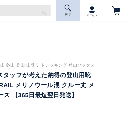
探 す
ログイン
山 冬山 登山 山登り トレッキング 登山ソックス
スタッフが考えた納得の登山用靴
 TRAIL メリノウール混 クルー丈 メ
ス 【365日最短翌日発送】