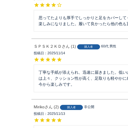
思ってたよりも厚手でしっかりと足をカバーして
楽しみになりました。履いて良かったら他の色も
ＳＰＳＫ２ＫＤ
1
60代
男性
購入者
投稿日
2025/11/14
丁寧な手紙が添えられ、迅速に届きました。低い
は上々、クッション性が高く、足取りも軽やかに
今から楽しみです。
Miriko
2
非公開
購入者
投稿日
2025/11/13