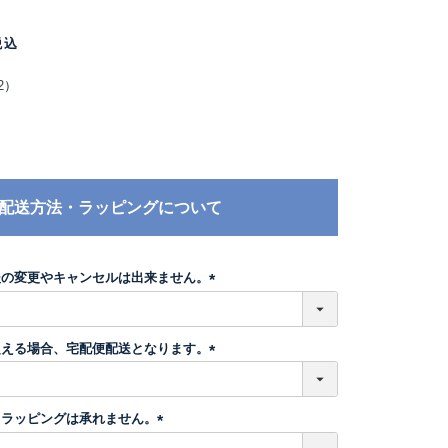
税込
2
）
配送方法・ラッピングについて
後の変更やキャンセルは出来ません。
(
必
須
超える場合、宅配便配送となります。
)
(
必
須
トラッピングは承れません。
)
(