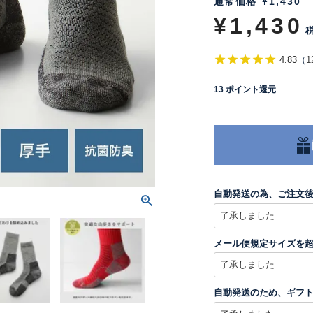
通常価格
¥
1,430
¥
1,430
4.83
（
1
13
ポイント還元
自動発送の為、ご注文
メール便規定サイズを
自動発送のため、ギフ