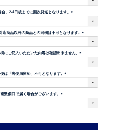
必
須
場合、2-4日後までに順次発送となります。
)
(
必
須
】対応商品以外の商品との同梱は不可となります。
)
(
必
須
考欄にご記入いただいた内容は確認出来ません。
)
(
必
須
ル便は「郵便局留め」不可となります。
)
(
必
須
、複数個口で届く場合がございます。
)
(
必
須
)