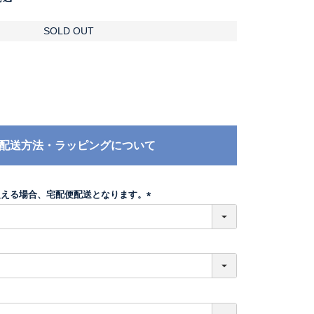
SOLD OUT
配送方法・ラッピングについて
超える場合、宅配便配送となります。
(
必
須
)
必
須