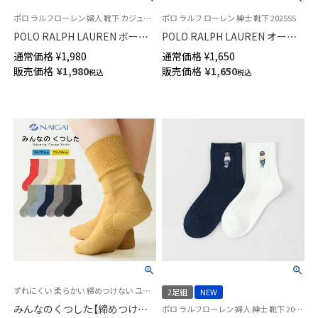
ポロ ラルフローレン 婦人 靴下 カジュアル 25FW 新色
ポロ ラルフ ローレン 紳士 靴下 2025SS
POLO RALPH LAUREN ボーダ
POLO RALPH LAUREN オーガ
ー柄 コアフラッグセーターベア
ニックコットン混 ラグビーボー
通常価格
¥
1,980
通常価格
¥
1,650
刺しゅう ポロベア オーガニッ
ダー ワンポイント刺しゅう ス
販売価格
¥
1,980
販売価格
¥
1,650
税込
税込
クコットン混 クルー丈 レディ
ニーカー丈 メンズ カジュアル
ース ソックス 03207200
ソックス 02022280
ずれにくい 柔らかい 締めつけない ユニバーサルデザイン 介護
2足組
NEW
みんなのくつした【締めつけな
ポロ ラルフローレン 婦人 紳士 靴下 2025FW