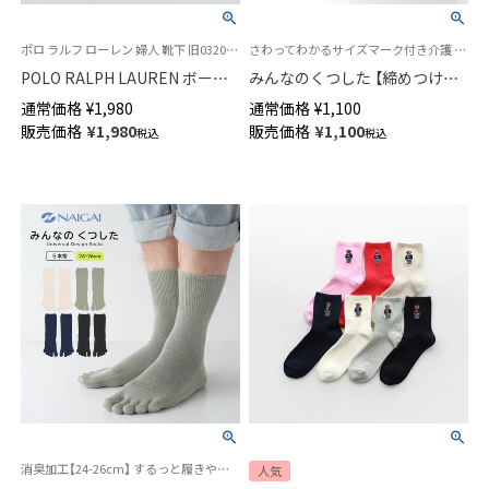
ポロ ラルフ ローレン 婦人 靴下 旧03207953
さわってわかるサイズマーク付き介護 履きやすい ユニバーサルデザイン メンズ
POLO RALPH LAUREN ボーダ
みんなのくつした 【締めつけな
ー 5本指ソックス オーガニック
い靴下】 クルー丈ふんわりガー
通常価格
¥
1,980
通常価格
¥
1,100
コットン混 ショート丈 レディ
ゼ【24-26cm】【26-28cm】足口
販売価格
¥
1,980
販売価格
¥
1,100
税込
税込
ース 03207963
ふんわり オーガニックコットン
02422415
消臭加工【24-26cm】 するっと履きやすい 親指セパレート設計 メンズ レディース 旧90360011
人気