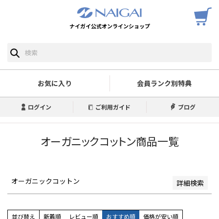
ナイガイ公式オンラインショップ
予約商品
予約商品のみを表示
並び順
新着順
お気に入り
会員ランク別特典
登録順
価格が安い順
ログイン
ご利用ガイド
ブログ
価格が高い順
優先度順
レビュー順
オーガニックコットン商品一覧
キーワードヒット順
検索
オーガニックコットン
詳細検索
並び替え
新着順
レビュー順
おすすめ順
価格が安い順