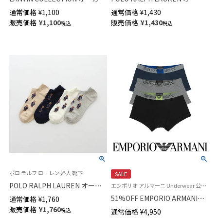
ックコットン混 ビッグメッシュ
ニックコットン混 アーガイル
通常価格
¥
1,100
通常価格
¥
1,430
＆ロゴ スニーカー丈 メンズ カ
クルー丈 メンズ ソックス【25-
販売価格
¥
1,100
販売価格
¥
1,430
税込
税込
ジュアル ソックス 02452319
27cm】【27-29cm】 02012452
ポロ ラルフ ローレン 婦人 靴下
SALE
POLO RALPH LAUREN オーガ
エンポリオ アルマーニ Underwear 公式オンラインショップ
ニックコットン混 フラッグミニ
51%OFF EMPORIO ARMANI
通常価格
¥
1,760
ベア総柄 ポロベア スニーカー
EAGLE LABEL イーグルラベル
販売価格
¥
1,760
税込
通常価格
¥
4,950
丈 ソックス レディース
オーガニックコットン ボクサー