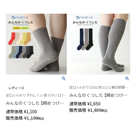
足口ふんわり 【2022年11/11 朝日新聞広告掲載】ユニバーサルデザイン 介護 履きやすい
レディース
みんなのくつした 【締めつけな
足口ふんわり ずれにくい 柔らかい 【22-24cm】【24-26cm】日本生まれのユニバーサルデザイン
い靴下】 ハイソックス36cm丈
みんなのくつした 【締めつけな
通常価格
¥
1,650
ふんわりガーゼ オーガニックコ
い靴下】クルー丈 ふんわりガー
販売価格
¥
1,650
税込
通常価格
¥
1,100
ットン レディース 03150011
ゼ オーガニックコットン混 レ
販売価格
¥
1,100
税込
ディース 90360001