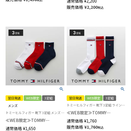
通常価格
¥
2,200
ソックス メンズ 【25-27cm】
ゅう オーガニックコットン混
販売価格
¥
2,200
【27-29cm】02022322
税込
日本製 クルー丈 カジュアル ソ
ックス レディース 03207239
翌日発送
WEB限定
3足組
翌日発送
WEB限定
3足組
トミーヒルフィガー 靴下 3足組 ラインソックス メンズ レディース
メンズ
≪WEB限定≫TOMMY
トミーヒルフィガー 靴下 3足組 メンズ レディース
HILFIGER 【3足セット】 ライン
≪WEB限定≫TOMMY
通常価格
¥
1,760
リブソックス オーガニックコッ
HILFIGER 【3足セット】 ワンポ
販売価格
¥
1,760
税込
通常価格
¥
1,650
トン混 足底パイル クルー丈 ユ