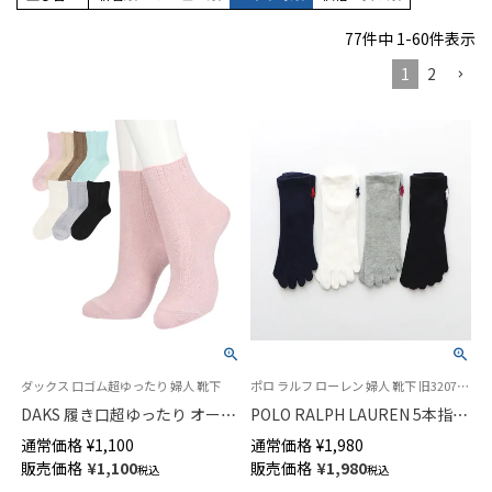
77
件中
1
-
60
件表示
1
2
ダックス 口ゴム超ゆったり 婦人 靴下
ポロ ラルフ ローレン 婦人 靴下 旧3207151 03207954
DAKS 履き口超ゆったり オーガ
POLO RALPH LAUREN 5本指ソ
ニックコットン混 リンクス柄
ックス オーガニックコットン混
通常価格
¥
1,100
通常価格
¥
1,980
クルー丈 ソックス レディース
スニーカー丈 レディース
販売価格
¥
1,100
販売価格
¥
1,980
税込
税込
03367024
03207964