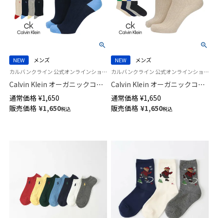
NEW
メンズ
NEW
メンズ
カルバンクライン 公式オンラインショップ 紳士 靴下 男性
カルバンクライン 公式オンラインショップ 紳士靴下 男性
Calvin Klein オーガニックコッ
Calvin Klein オーガニックコッ
トン混 ワッフルストライプ ク
トン混 ミドル丈 切替リブ カジ
通常価格
¥
1,650
通常価格
¥
1,650
ルー丈 カジュアル ソックス メ
ュアル ソックス メンズ 日本製
販売価格
¥
1,650
販売価格
¥
1,650
税込
税込
ンズ 02542280
02542279