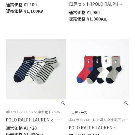
い靴下】 クルー丈 ふんわりガー
【2足セット】POLO RALPH
通常価格
¥
1,100
ゼ【20-22cm】【22-24cm】オー
LAUREN スタジオバイザシーベ
販売価格
¥
1,100
税込
通常価格
¥
1,980
ガニックコットン混 03150001
ア ポロベア オーガニックコッ
販売価格
¥
1,980
税込
トン混 ショート丈 ソックス メ
ンズ レディース 92009650
ポロ ラルフ ローレン 紳士 靴下 25FW
レディース
POLO RALPH LAUREN オーガ
ポロ ラルフローレン 婦人 女性 靴下 カジュアル 2025FW
ニックコットン混 ボーダー ポ
POLO RALPH LAUREN
通常価格
¥
1,430
ロポニー刺しゅう スニーカー丈
NAUTICAL BEAR ポロベア刺し
販売価格
¥
1,430
税込