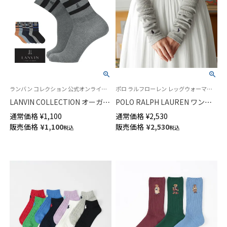
ランバン コレクション 公式オンラインショップ 紳士 靴下
ポロ ラルフローレン レッグウォーマー アームウォーマー 婦人
LANVIN COLLECTION オーガニ
POLO RALPH LAUREN ワンポ
ックコットン混 ヘリンボンボー
イント 2WAY レッグ&アームウ
通常価格
¥
1,100
通常価格
¥
2,530
ダー ミドル丈カジュアルソック
ォーマー オーガニックコットン
販売価格
¥
1,100
販売価格
¥
2,530
税込
税込
ス メンズ 02412135
混 レディース 03228638