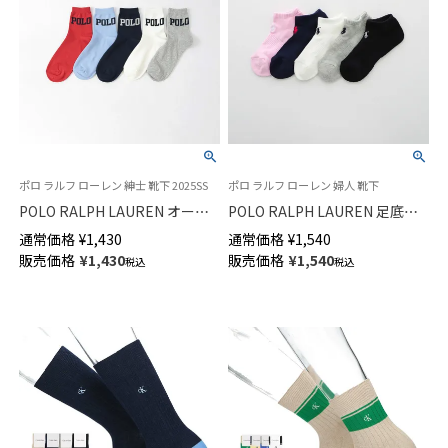
ポロ ラルフ ローレン 紳士 靴下 2025SS
ポロ ラルフ ローレン 婦人 靴下
POLO RALPH LAUREN オーガ
POLO RALPH LAUREN 足底パ
ニックコットン混 POLOロゴ
イル オーガニックコットン混
通常価格
¥
1,430
通常価格
¥
1,540
15cm丈 ショート丈 メンズ ソッ
スニーカー丈 ソックス レディ
販売価格
¥
1,430
販売価格
¥
1,540
税込
税込
クス 02022283
ース 03207894