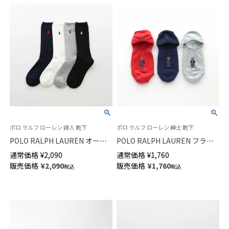
ポロ ラルフ ローレン 婦人 靴下
ポロ ラルフ ローレン 紳士 靴下
POLO RALPH LAUREN オーガ
POLO RALPH LAUREN フラッ
ニックコットン混 ワンポイント
グベア フットカバー オーガニ
通常価格
¥
2,090
通常価格
¥
1,760
ルーズソックス レディース
ックコットン混 メンズ ソック
販売価格
¥
2,090
販売価格
¥
1,760
税込
税込
03217442
ス 02022286