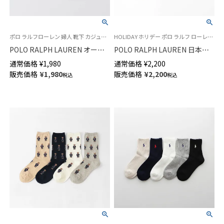
ポロ ラルフローレン 婦人 靴下 カジュアル 2025FW
HOLIDAY ホリデー ポロ ラルフ ローレン 紳士 靴下 25FW
POLO RALPH LAUREN オーガ
POLO RALPH LAUREN 日本製
ニックコットン混 ボクシングベ
オーガニックコットン混 ホリデ
通常価格
¥
1,980
通常価格
¥
2,200
ア ポロベア スニーカー丈 レデ
ーベア クルー丈 カジュアル メ
販売価格
¥
1,980
販売価格
¥
2,200
税込
税込
ィース ソックス 03207818
ンズ ソックス 02012503