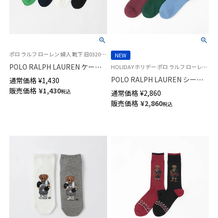
ポロ ラルフ ローレン 婦人 靴下 旧03207858
NEW
POLO RALPH LAUREN ケーブ
HOLIDAY ホリデー ポロ ラルフ ローレン 紳士 靴下 25FW
ル柄 フロント刺繍 オーガニッ
POLO RALPH LAUREN シーズ
通常価格
¥
1,430
クコットン混 スニーカー丈 ソ
ンベア刺しゅう オーガニックコ
販売価格
¥
1,430
税込
通常価格
¥
2,860
ックス レディース 03207868
ットン混 クルー丈 カジュアル
販売価格
¥
2,860
税込
メンズ ソックス 02012502