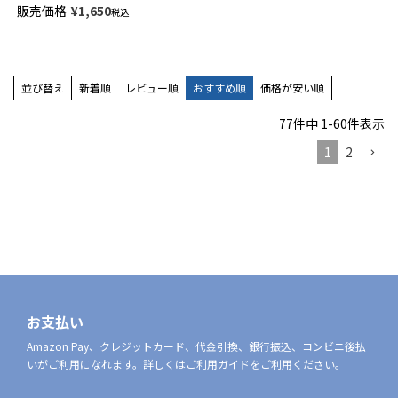
イント ショート丈ソックス オ
販売価格
¥
1,650
ニセックス【365日最短翌日発
税込
ーガニックコットン混 足底パイ
送】 92554051
ル ユニセックス 【365日最短翌
日発送】 92554052
並び替え
新着順
レビュー順
おすすめ順
価格が安い順
77
件中
1
-
60
件表示
1
2
お支払い
Amazon Pay、クレジットカード、代金引換、銀行振込、コンビニ後払
いがご利用になれます。詳しくはご利用ガイドをご利用ください。