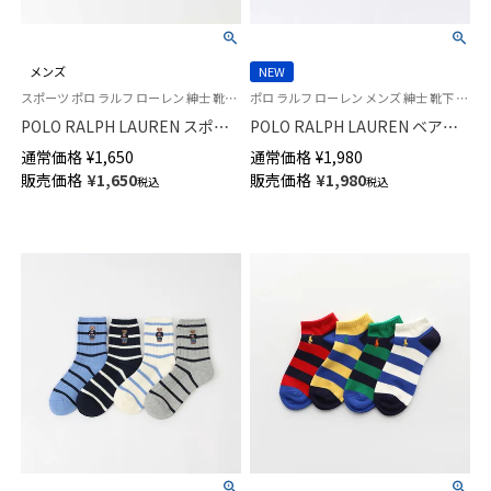
メンズ
NEW
スポーツ ポロ ラルフ ローレン 紳士 靴下 25FW
ポロ ラルフ ローレン メンズ 紳士 靴下 26SS
POLO RALPH LAUREN スポー
POLO RALPH LAUREN ベア刺
ツ 踵タブ付き NY ロゴ ポロポニ
繍 ポロベア オーガニックコッ
通常価格
¥
1,650
通常価格
¥
1,980
ー刺しゅう スニーカー丈 オー
トン混 足底鹿の子編み スニー
販売価格
¥
1,650
販売価格
¥
1,980
税込
税込
ガニックコットン混 メンズ ソ
カー丈 ソックス【25-27cm】
ックス 02022328
【27-29cm】 02022333