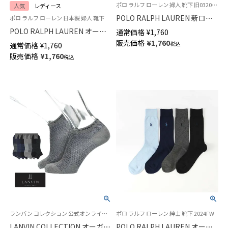
ポロ ラルフ ローレン 婦人 靴下 旧03207522
人気
レディース
POLO RALPH LAUREN 新ロー
ポロ ラルフ ローレン 日本製 婦人 靴下
ゲージ 刺繍 ワンポイントソッ
POLO RALPH LAUREN オーガ
通常価格
¥
1,760
クス ショート丈 オーガニック
ニックコットン混 フラッグミニ
販売価格
¥
1,760
税込
通常価格
¥
1,760
コットン混 レディース
ベア総柄 ポロベア クルー丈 ソ
販売価格
¥
1,760
03207210
税込
ックス レディース 03207557
ランバン コレクション 公式オンラインショップ 紳士 靴下
ポロ ラルフ ローレン 紳士 靴下 2024FW
LANVIN COLLECTION オーガニ
POLO RALPH LAUREN オーガ