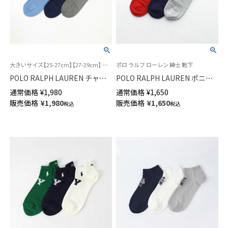
大きいサイズ【25-27cm】【27-29cm】 ポロ ラルフ ローレン 紳士 靴下 25FW
ポロ ラルフ ローレン 紳士 靴下
POLO RALPH LAUREN チャー
POLO RALPH LAUREN ポニー
ルズベア ポロベア 刺しゅう リ
ローカット ワンポイント刺しゅ
通常価格
¥
1,980
通常価格
¥
1,650
ブ ショート丈 オーガニックコ
う オーガニックコットン混 履
販売価格
¥
1,980
販売価格
¥
1,650
税込
税込
ットン混 カジュアル メンズ ソ
き口タブ付きスニーカー丈 メン
ックス 02012497
ズ ソックス 02022287