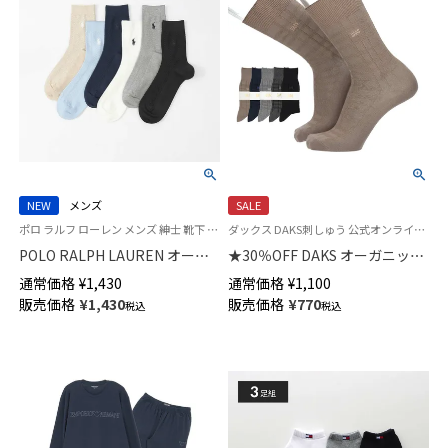
NEW
メンズ
SALE
ポロ ラルフ ローレン メンズ 紳士 靴下 カジュアル 26SS
ダックス DAKS刺しゅう 公式オンラインショップ 紳士 靴下
POLO RALPH LAUREN オーガ
★30％OFF DAKS オーガニック
ニックコットン混 リンクススト
コットン混 かかとしっかりホー
通常価格
¥
1,430
通常価格
¥
1,100
ライプ 20cm ミドル丈 ソックス
ルド ベーシックチェックリンク
販売価格
¥
1,430
販売価格
¥
770
税込
税込
【25-27cm】【27-29cm】
ス クルー丈 メンズ カジュアル
02012510
ソックス 02512668