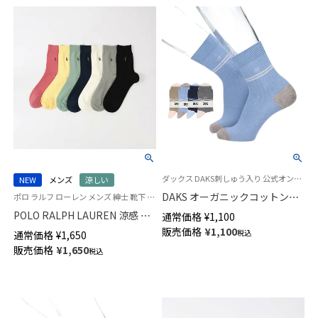
ダックス DAKS刺しゅう入り 公式オンラインショップ 紳士 靴下
NEW
メンズ
涼しい
DAKS オーガニックコットン混
ポロ ラルフ ローレン メンズ 紳士 靴下 ビジネス カジュアル 26SS
リブ カジュアルソックス かか
POLO RALPH LAUREN 涼感 鹿
通常価格
¥
1,100
としっかりホールド 20cm丈 ミ
の子編み オーガニックコットン
販売価格
¥
1,100
税込
通常価格
¥
1,650
ドル丈 メンズ 02512677
混 マルチPP 20cm ミドル丈 ソ
販売価格
¥
1,650
税込
ックス 02012513