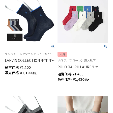
ランバン コレクション カジュアル 公式オンラインショップ 紳士 靴下
人気
LANVIN COLLECTION 小寸 オー
ポロ ラルフ ローレン 婦人 靴下
ガニックコットン混 リブソック
POLO RALPH LAUREN ケーブ
通常価格
¥
1,100
ス サイドチェッカー ミドル丈
ル柄 ワンポイント ショート丈
販売価格
¥
1,100
税込
通常価格
¥
1,430
メンズ 02412134
ソックス オーガニックコットン
販売価格
¥
1,430
税込
混 レディース 03207386