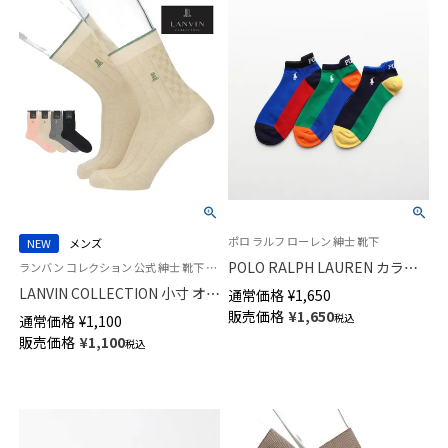
ポロ ラルフ ローレン 紳士 靴下
NEW
メンズ
POLO RALPH LAUREN カラー
ランバン コレクション 公式 紳士 靴下 男性
ブロックローカット ワンポイン
LANVIN COLLECTION 小寸 オー
通常価格
¥
1,650
ト刺しゅう オーガニックコット
ガニックコットン混 アシンメト
販売価格
¥
1,650
税込
通常価格
¥
1,100
ン混 スニーカー丈 メンズ ソッ
リー リンクス 20cm ミドル丈
販売価格
¥
1,100
クス 02022288
税込
カジュアル ソックス メンズ
02412142