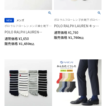
ポロ ラルフローレン 子供 靴下 ポロベア [19-21cm][22-24cm] 2025FW
NEW
メンズ
POLO RALPH LAUREN キッズ
ポロ ラルフ ローレン メンズ 紳士 靴下 26SS
オーガニックコットン混 スケー
POLO RALPH LAUREN
通常価格
¥
1,760
トベア ポロベア クルー丈 ソッ
COTTON CABLE LOW オーガニ
販売価格
¥
1,760
税込
通常価格
¥
1,650
クス 04803753
ックコットン混 スニーカー丈
販売価格
¥
1,650
税込
ソックス 02022320