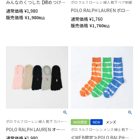
みんなのくつした 【締めつけな
ポロ ラルフ ローレン 婦人 靴下 べア刺繍
い靴下】 5本指ソックス 履き口
POLO RALPH LAUREN ポロベ
通常価格
¥
1,980
ゴムなし オーガニックコットン
ア刺繍 ショート リブソックス
販売価格
¥
1,980
税込
通常価格
¥
1,760
混 クルー丈 ユニセックス
オーガニックコットン混 レディ
販売価格
¥
1,760
02422500
税込
ース 03207311
ポロ ラルフ ローレン 婦人 靴下 カバーソックス 旧03207956 03207966
WEB限定
NEW
メンズ
POLO RALPH LAUREN オーガ
ポロ ラルフ ローレン メンズ 紳士 靴下 カジュアル 26SS
ニックコットン混 5本指 フット
≪WEB限定≫POLO RALPH
通常価格
¥
1,980