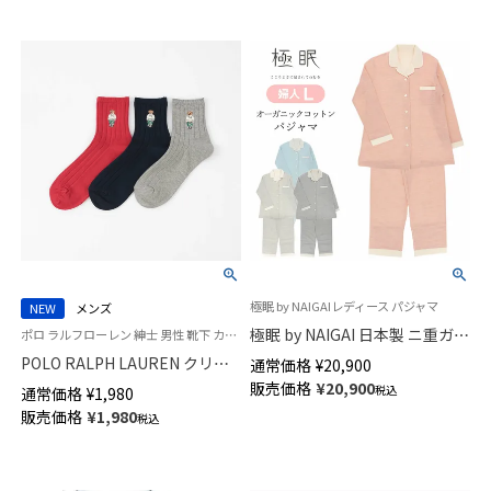
極眠 by NAIGAIレディース パジャマ
NEW
メンズ
極眠 by NAIGAI 日本製 ニ重ガー
ポロ ラルフローレン 紳士 男性 靴下 カジュアル 2025FW
ゼ オーガニックコットン使用
POLO RALPH LAUREN クリケ
通常価格
¥
20,900
パジャマ 前開き 長袖 長丈パン
ットベア ポロベア オーガニッ
販売価格
¥
20,900
税込
通常価格
¥
1,980
ツ【Lサイズ】 レディース
クコットン混 日本製 ショート
販売価格
¥
1,980
73380303
税込
丈 カジュアル ソックス メンズ
02012150