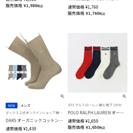
カバー かかと滑り止め付き レ
LAUREN オーガニックコットン
販売価格
¥
1,980
税込
通常価格
¥
1,760
ディース 03207976
混 TIE DYE クルー丈 ソックス
販売価格
¥
1,760
税込
メンズ 92012545
ポロ ラルフ ローレン 紳士 靴下 25FW
NEW
メンズ
POLO RALPH LAUREN オーガ
ダックス 公式オンラインショップ 紳士 靴下
ニックコットン混 ラインリブ
DAKS オーガニックコットン混
通常価格
¥
1,650
ミドル丈 カジュアル メンズ ソ
かかとしっかりホールド ダイヤ
販売価格
¥
1,650
税込
通常価格
¥
1,430
ックス 02012498
リンクス クルー丈 カジュアル