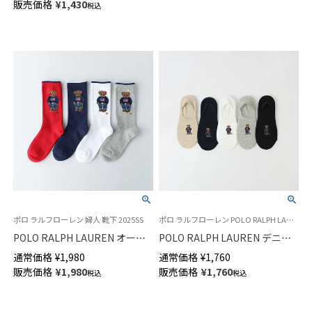
販売価格
¥
1,430
税込
ソックス メンズ 02512678
ポロ ラルフローレン 婦人 靴下 2025SS
ポロ ラルフローレン POLO RALPH LAUREN ポロベア レディース 靴下 女性 ペッツ
POLO RALPH LAUREN オーガ
POLO RALPH LAUREN デニム
ニックコットン混 デニムベア
ミニベア フットカバー ソック
通常価格
¥
1,980
通常価格
¥
1,760
ポロベア クルー丈 ソックス レ
ス オーガニックコットン混 レ
販売価格
¥
1,980
販売価格
¥
1,760
税込
税込
ディース 03207241
ディース 03207920