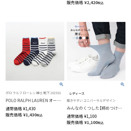
販売価格
¥
2,420
03207937
税込
パンツ 前閉じ EUサイズ メンズ
54075179
ポロ ラルフ ローレン 紳士 靴下 2025SS
レディース
POLO RALPH LAUREN オーガ
履きやすい ユニバーサルデザイン
ニックコットン混 Poloロゴ ボ
みんなのくつした【締めつけな
通常価格
¥
1,430
ーダー ワンポイント刺しゅう
い靴下】 薄手 ハイゲージ 足口ふ
販売価格
¥
1,430
税込
通常価格
¥
1,100
ショート丈 メンズ ソックス
んわり オーガニックコットン混
販売価格
¥
1,100
02012490
税込
クルー丈 ソックス レディース
日本製 03150019