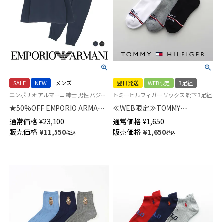
SALE
NEW
メンズ
翌日発送
WEB限定
3足組
エンポリオ アルマーニ 紳士 男性 パジャマ 公式
トミーヒルフィガー ソックス 靴下 3足組
★50%OFF EMPORIO ARMANI
≪WEB限定≫TOMMY
ラウンジウェア 上下セット オ
HILFIGER 【3足セット】 足底パ
通常価格
¥
23,100
通常価格
¥
1,650
ーガニックコットン混 クルーネ
イル スニーカー丈ソックス オ
販売価格
¥
11,550
販売価格
¥
1,650
税込
税込
ック 長袖 スウェット EUサイズ
ーガニックコットン混 ユニセッ
メンズ 54059787
クス 【365日最短翌日発送】
92554054