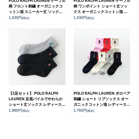
POLO RALPH LAUREN ケーブル
POLO RALPH LAUREN ケーブル
柄 フロント刺繍 オーガニックコ
柄 ワンポイント ショート丈ソッ
ットン混 スニーカー丈 ソックス
クス オーガニックコットン混 レ
レディース 03207868
ディース 03207386
1,430
円
1,430
円
(税込)
(税込)
【3足セット】 POLO RALPH
POLO RALPH LAUREN ポロベア
LAUREN 足底パイルでやわらか
刺繍 ショート リブソックス オー
ショート丈ソックス レディース
ガニックコットン混 レディース
93246914
03207311
1,980
円
1,760
円
(税込)
(税込)