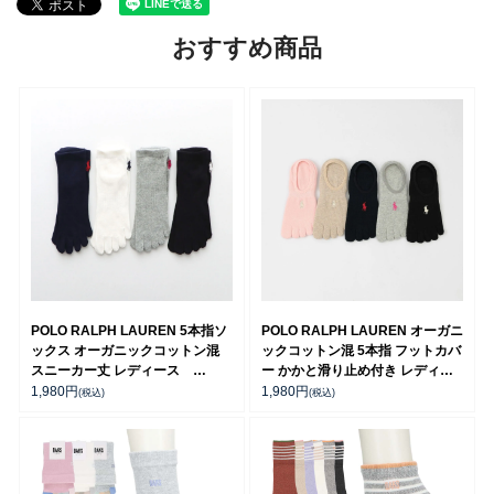
おすすめ商品
POLO RALPH LAUREN 5本指ソ
POLO RALPH LAUREN オーガニ
ックス オーガニックコットン混
ックコットン混 5本指 フットカバ
スニーカー丈 レディース
ー かかと滑り止め付き レディー
03207964
ス 03207976
1,980
円
1,980
円
(税込)
(税込)