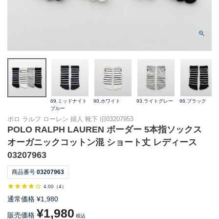
69.ミッドナイト
90.ホワイト
93.ライトグレー
98.ブラック
ブルー
ポロ ラルフ ローレン 婦人 靴下 旧03207953
POLO RALPH LAUREN ボーダー 5本指ソックス
オーガニックコットン混 ショート丈 レディース
03207963
商品番号
03207963
4.00
（
4
）
通常価格
¥
1,980
¥
1,980
販売価格
税込