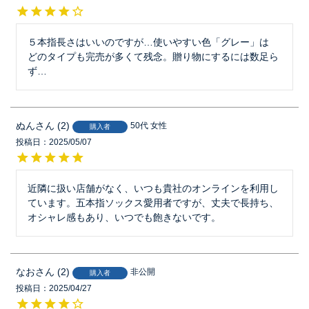
５本指長さはいいのですが…使いやすい色「グレー」は

どのタイプも完売が多くて残念。贈り物にするには数足ら
ず…
ぬん
2
50代
女性
購入者
投稿日
2025/05/07
近隣に扱い店舗がなく、いつも貴社のオンラインを利用し
ています。五本指ソックス愛用者ですが、丈夫で長持ち、
オシャレ感もあり、いつでも飽きないです。
なお
2
非公開
購入者
投稿日
2025/04/27