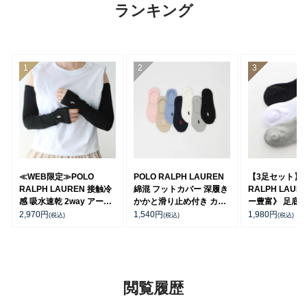
ランキング
≪WEB限定≫POLO
POLO RALPH LAUREN
【3足セット】 
RALPH LAUREN 接触冷
綿混 フットカバー 深履き
RALPH LAUR
感 吸水速乾 2way アーム
かかと滑り止め付き カバ
ー豊富》 足底パ
カバー ＆ レッグウォーマ
ーソックス レディース
チサポート ワ
2,970
円
1,540
円
1,980
円
(税込)
(税込)
(税込)
ー レディース 93228550
03207940
刺繍 スニーカー
ス レディース 93
閲覧履歴