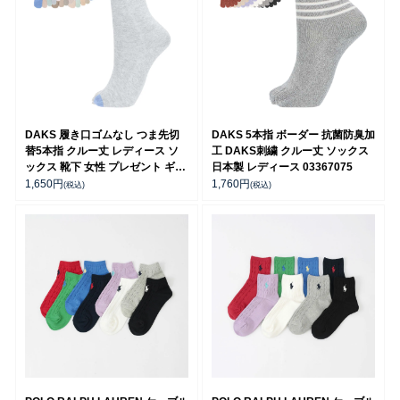
DAKS 履き口ゴムなし つま先切
DAKS 5本指 ボーダー 抗菌防臭加
替5本指 クルー丈 レディース ソ
工 DAKS刺繍 クルー丈 ソックス
ックス 靴下 女性 プレゼント ギフ
日本製 レディース 03367075
ト 無料ラッピング 03367085
1,650
円
1,760
円
(税込)
(税込)