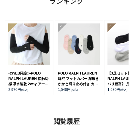
ランキング
≪WEB限定≫POLO
POLO RALPH LAUREN
【3足セット】P
RALPH LAUREN 接触冷
綿混 フットカバー 深履き
RALPH LAUR
感 吸水速乾 2way アーム
かかと滑り止め付き カバ
バリ豊富》 足底
カバー ＆ レッグウォーマ
ーソックス レディース
ーチサポート 
2,970
円
1,540
円
1,980
円
(税込)
(税込)
(税込)
ー レディース 93228550
03207940
ト刺繍 ショート
ス レディース 93
閲覧履歴