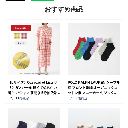
おすすめ商品
【Lサイズ】Gaspard et Lisa リ
POLO RALPH LAUREN ケーブル
サとガスパール 軽くて柔らかい
柄 フロント刺繍 オーガニックコ
薄手 パジャマ 前開き 5分袖 7分丈
ットン混 スニーカー丈 ソックス
パンツ 2人のサマープラン柄 レデ
レディース 03207868
12,100
円
1,430
円
(税込)
(税込)
ィース 73835043