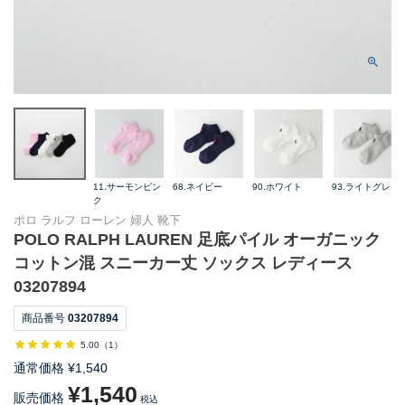
11.サーモンピン
68.ネイビー
90.ホワイト
93.ライトグレー
ク
ポロ ラルフ ローレン 婦人 靴下
POLO RALPH LAUREN 足底パイル オーガニック
コットン混 スニーカー丈 ソックス レディース
03207894
商品番号
03207894
5.00
（
1
）
通常価格
¥
1,540
¥
1,540
販売価格
税込