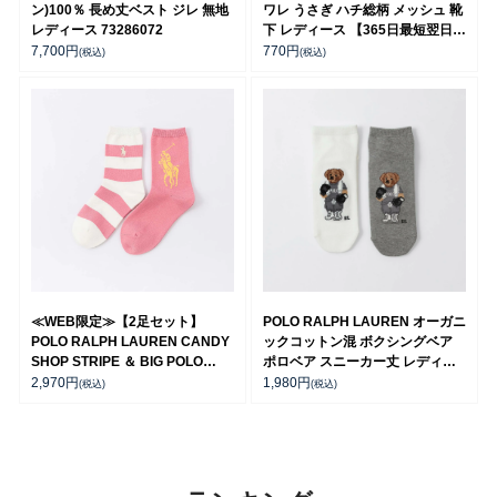
ン)100％ 長め丈ベスト ジレ 無地
ワレ うさぎ ハチ総柄 メッシュ 靴
レディース 73286072
下 レディース 【365日最短翌日発
送】 03197011
7,700
円
770
円
(税込)
(税込)
≪WEB限定≫【2足セット】
POLO RALPH LAUREN オーガニ
POLO RALPH LAUREN CANDY
ックコットン混 ボクシングベア
SHOP STRIPE ＆ BIG POLO
ポロベア スニーカー丈 レディー
PLAYER クルー丈 ソックス キッ
ス ソックス 03207818
2,970
円
1,980
円
(税込)
(税込)
ズ 94821201