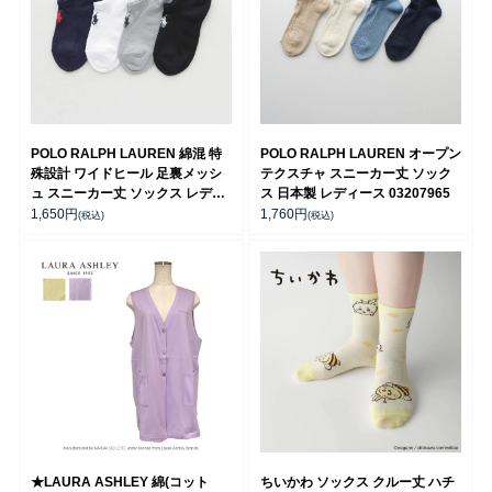
POLO RALPH LAUREN 綿混 特
POLO RALPH LAUREN オープン
殊設計 ワイドヒール 足裏メッシ
テクスチャ スニーカー丈 ソック
ュ スニーカー丈 ソックス レディ
ス 日本製 レディース 03207965
ース 03207993
1,650
円
1,760
円
(税込)
(税込)
★LAURA ASHLEY 綿(コット
ちいかわ ソックス クルー丈 ハチ