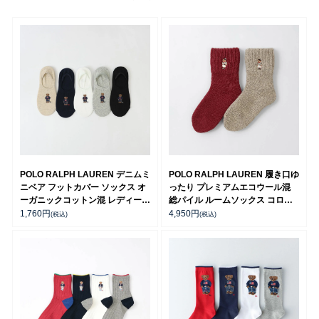
POLO RALPH LAUREN デニムミ
POLO RALPH LAUREN 履き口ゆ
ニベア フットカバー ソックス オ
ったり プレミアムエコウール混
ーガニックコットン混 レディース
総パイル ルームソックス コロラ
03207920
ドベア 刺しゅう ポロベア クルー
1,760
円
4,950
円
(税込)
(税込)
丈 レディース 日本製 03228544