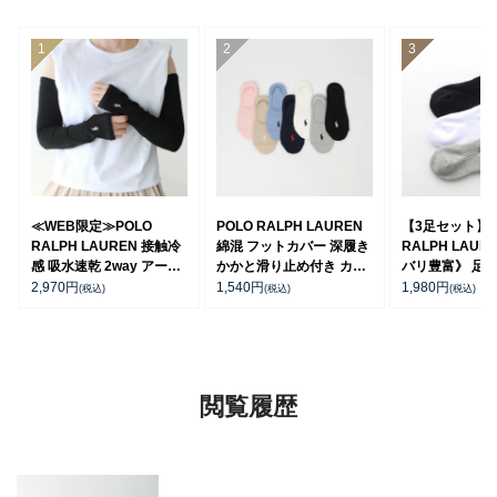
≪WEB限定≫POLO
POLO RALPH LAUREN
【3足セット】P
RALPH LAUREN 接触冷
綿混 フットカバー 深履き
RALPH LAUR
感 吸水速乾 2way アーム
かかと滑り止め付き カバ
バリ豊富》 足底
カバー ＆ レッグウォーマ
ーソックス レディース
ーチサポート 
2,970
円
1,540
円
1,980
円
(税込)
(税込)
(税込)
ー レディース 93228550
03207940
ト刺繍 ショート
ス レディース 93
閲覧履歴