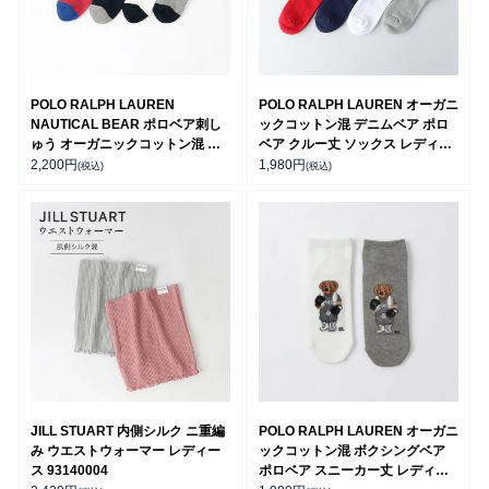
POLO RALPH LAUREN
POLO RALPH LAUREN オーガニ
NAUTICAL BEAR ポロベア刺し
ックコットン混 デニムベア ポロ
ゅう オーガニックコットン混 日
ベア クルー丈 ソックス レディー
本製 クルー丈 カジュアル ソック
ス 03207241
2,200
円
1,980
円
(税込)
(税込)
ス レディース 03207239
JILL STUART 内側シルク ニ重編
POLO RALPH LAUREN オーガニ
み ウエストウォーマー レディー
ックコットン混 ボクシングベア
ス 93140004
ポロベア スニーカー丈 レディー