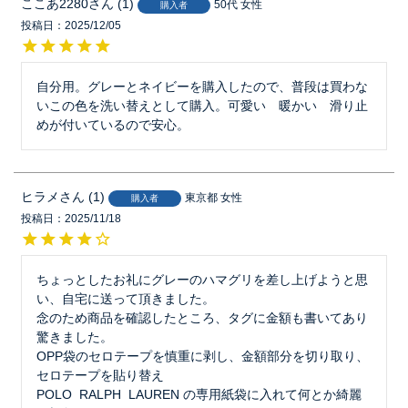
ここあ2280
1
50代
女性
購入者
投稿日
2025/12/05
自分用。グレーとネイビーを購入したので、普段は買わな
いこの色を洗い替えとして購入。可愛い　暖かい　滑り止
めが付いているので安心。
ヒラメ
1
東京都
女性
購入者
投稿日
2025/11/18
ちょっとしたお礼にグレーのハマグリを差し上げようと思
い、自宅に送って頂きました。

念のため商品を確認したところ、タグに金額も書いてあり
驚きました。

OPP袋のセロテープを慎重に剥し、金額部分を切り取り、
セロテープを貼り替え

POLO  RALPH  LAUREN の専用紙袋に入れて何とか綺麗