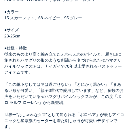
●カラー
15.スカーレット、68.ネイビー、95.グレー
●サイズ
23-25cm
●仕様・特徴
従来のものより高く編み立てたふわっふわのパイルと、履き口に
施されたハマグリの形のような刺繍から名づけられた≪ハマグリ
パイルソックス≫は、ナイガイで70年以上愛されるベストセラー
アイテムです。
「この靴下なしでは冬は過ごせない」「とにかく温かい」「まあ
るい形が可愛い」「親子3世代で愛用しています」など、多数のお
声をいただいている≪ハマグリパイルソックス≫が、この度「ポ
ロ ラルフ ローレン」から新登場。
世界一“おしゃれなクマ”として知られる「ポロベア」が最もアイコ
ニックな星条旗のセーターを着た刺しゅうが可愛いデザインで
す。