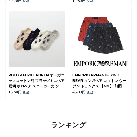
ス ソックス 03207818
2,420
円
1,980
円
(税込)
(税込)
POLO RALPH LAUREN オーガニ
EMPORIO ARMANI FLYING
ックコットン混 フラッグミニベア
BEAR マンガベア コットン ウー
総柄 ポロベア スニーカー丈 ソッ
ブン トランクス 【M/L】 前開き
クス レディース 03207937
日本サイズ メンズ 54240003
1,760
円
4,400
円
(税込)
(税込)
ランキング