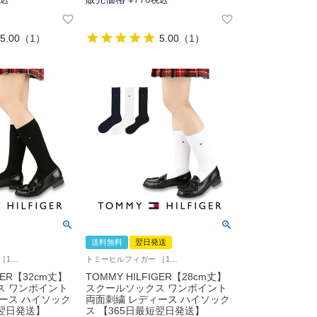
5.00
（
1
）
5.00
（
1
）
送料無料
翌日発送
トミーヒルフィガー ［1足単位での販売です］ 学校 制服 靴下
トミーヒルフィガー ［1足単位での販売です］ 学校 制服 靴下
IGER【32cm丈】
TOMMY HILFIGER【28cm丈】
ス ワンポイント
スクールソックス ワンポイント
ース ハイソック
両面刺繍 レディース ハイソック
短翌日発送】
ス 【365日最短翌日発送】