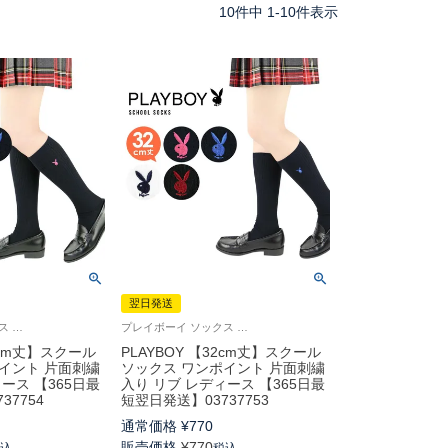
10
件中
1
-
10
件表示
翌日発送
プレイボーイ ソックス 中学生 高校生 学校 制服 靴下
プレイボーイ ソックス 中学生 高校生 学校 制服 靴下 旧03737353
36cm丈】スクール
PLAYBOY 【32cm丈】スクール
イント 片面刺繍
ソックス ワンポイント 片面刺繍
ース 【365日最
入り リブ レディース 【365日最
37754
短翌日発送】03737753
通常価格
¥
770
販売価格
¥
770
税込
税込