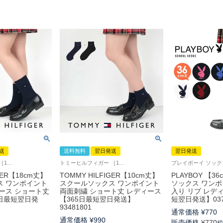
送
送料無料
翌日発送
翌日発送
トミーヒルフィガー ［1足単位での販売です］ 学校 制服 靴下
トミーヒルフィガー ［1足単位での販売です］ 靴下学校 制服 靴下
GER【18cm丈】
TOMMY HILFIGER【10cm丈】
PLAYBOY 【
ス ワンポイント
スクールソックス ワンポイント
ソックス ワンポ
ース ショート丈
両面刺繍 ショート丈 レディース
入り リブ レディ
5日最短翌日発
【365日最短翌日発送】
短翌日発送】037
93481801
通常価格
¥
770
通常価格
¥
990
販売価格
¥
770