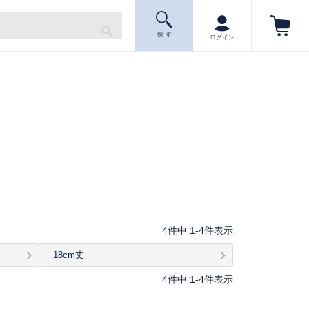
探 す
ログイン
4
件中
1
-
4
件表示
18cm丈
4
件中
1
-
4
件表示