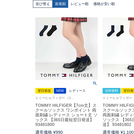
並び替え
新着順
レビュー順
価格が安い順
翌日発送
NEW
レディース
送料無料
翌日発
トミーヒルフィガー ［1足単位での販売です］ 制服 学校
TOMMY HILFIGER【7cm丈】ス
TOMMY HILFI
クールソックス ワンポイント 両
スクールソック
面刺繍 レディース ショート丈 ソ
両面刺繍 レディ
ックス 【365日最短翌日発送】
ソックス 【36
93481800
送】 93481802
通常価格
¥
990
通常価格
¥
1,100