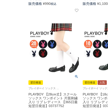
販売価格
¥
990
販売価格
¥
1,100
税込
翌日発送
翌日発送
人気
プレイボーイ ソックス 中学生 高校生 学校 制服 靴下 旧03737352
PLAYBOY 【28cm丈】スクール
PLAYBOY 【
ソックス ワンポイント 片面刺繍
ソックス ワンポ
入り リブ レディース 【365日最
入り リブ レディ
短翌日発送】03737752
短翌日発送】037