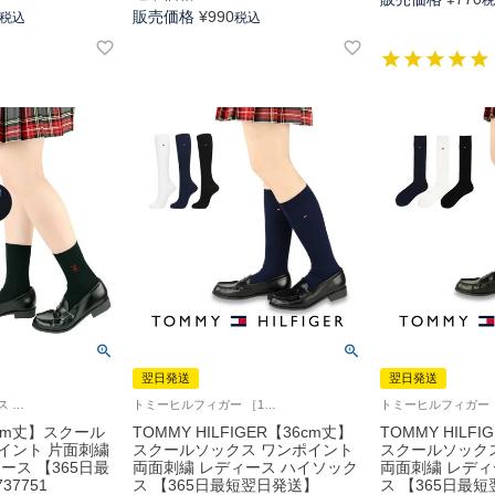
販売価格
¥
990
税込
税込
翌日発送
翌日発送
プレイボーイ ソックス 中学生 高校生 学校 制服 靴下 03737351
トミーヒルフィガー ［1足単位での販売です］学校 制服 靴下
18cm丈】スクール
TOMMY HILFIGER【36cm丈】
TOMMY HILF
イント 片面刺繍
スクールソックス ワンポイント
スクールソック
ース 【365日最
両面刺繍 レディース ハイソック
両面刺繍 レディ
37751
ス 【365日最短翌日発送】
ス 【365日最