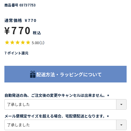
商品番号
03737753
通常価格
¥
770
¥
770
税込
5.00
（
1
）
7
ポイント還元
配送方法・ラッピングについて
自動発送の為、ご注文後の変更やキャンセルは出来ません。
(
必
須
メール便規定サイズを超える場合、宅配便配送となります。
)
(
必