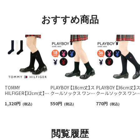
93228550
ソックス レディース
93246602
おすすめ商品
TOMMY
PLAYBOY 【18cm丈】ス
PLAYBOY 【36cm丈】
HILFIGER【32cm丈】ス
クールソックス ワンポ
クールソックス ワン
クールソックス ワンポ
イント 片面刺繍入り リ
イント 片面刺繍入り 
1,320
円
550
円
770
円
イント 両面刺繍 レディ
(税込)
ブ レディース 【365日
(税込)
ブ レディース 【365日
(税込)
ース ハイソックス
最短翌日発送】
最短翌日発送】
【365日最短翌日発送】
03737751
03737754
93481804
閲覧履歴