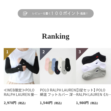
Ranking
≪WEB限定≫POLO
POLO RALPH LAUREN
【3足セット】 POLO
RALPH LAUREN 接触
綿混 フットカバー 深履
RALPH LAUREN 《カ
冷感 吸水速乾 2way ア
き かかと滑り止め付き
ー豊富》 足底パイル ア
2,970
円
1,540
円
1,980
円
ームカバー ＆ レッグウ
(税込)
カバーソックス レディ
(税込)
ーチサポート ワンポ
(税込)
ォーマー レディース
ース 03207940
ント刺繍 スニーカー