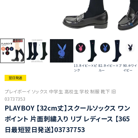
13.ネイビー×ピ
82.ネイビー×ブ
90.ホワ
ンク
ルー
イビー
翌日発送
プレイボーイ ソックス 中学生 高校生 学校 制服 靴下 旧
03737353
PLAYBOY 【32cm丈】スクールソックス ワン
ポイント 片面刺繍入り リブ レディース 【365
日最短翌日発送】03737753