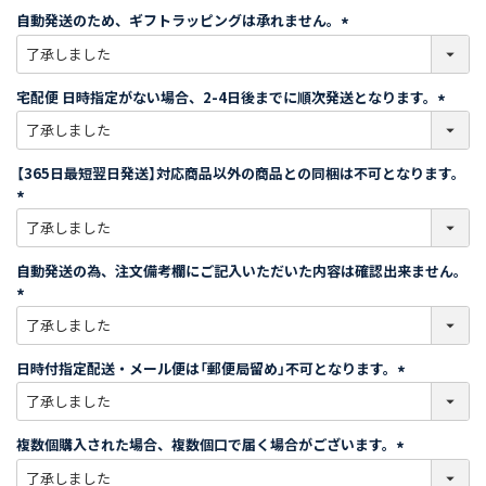
須
自動発送のため、ギフトラッピングは承れません。
)
(
必
須
宅配便 日時指定がない場合、2-4日後までに順次発送となります。
)
(
必
須
【365日最短翌日発送】対応商品以外の商品との同梱は不可となります。
)
(
必
須
自動発送の為、注文備考欄にご記入いただいた内容は確認出来ません。
)
(
必
須
日時付指定配送・メール便は「郵便局留め」不可となります。
)
(
必
須
複数個購入された場合、複数個口で届く場合がございます。
)
(