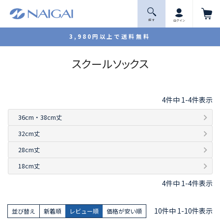
探 す
ログイン
3,980円以上で送料無料
スクールソックス
4
件中
1
-
4
件表示
36cm・38cm丈
32cm丈
28cm丈
18cm丈
4
件中
1
-
4
件表示
10
件中
1
-
10
件表示
並び替え
新着順
レビュー順
価格が安い順