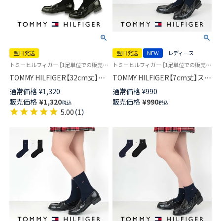
翌日発送
翌日発送
NEW
レディース
トミーヒルフィガー ［1足単位での販売です］ 学校 制服 靴下
トミーヒルフィガー ［1足単位での販売です］ 制服 学校
TOMMY HILFIGER【32cm丈】ス
TOMMY HILFIGER【7cm丈】スク
クールソックス ワンポイント
ールソックス ワンポイント 両
通常価格
¥
1,320
通常価格
¥
990
両面刺繍 レディース ハイソッ
面刺繍 レディース ショート丈
販売価格
¥
1,320
販売価格
¥
990
税込
税込
クス 【365日最短翌日発送】
ソックス 【365日最短翌日発送】
5.00
（
1
）
93481804
93481800