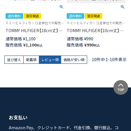
送料無料
翌日発送
送料無料
翌日発送
トミーヒルフィガー ［1足単位での販売です］ 学校 制服 靴下
トミーヒルフィガー ［1足単位での販売です］ 靴下学校 制服 靴下
TOMMY HILFIGER【18cm丈】ス
TOMMY HILFIGER【10cm丈】ス
クールソックス ワンポイント
クールソックス ワンポイント
通常価格
¥
1,100
通常価格
¥
990
両面刺繍 レディース ショート
両面刺繍 ショート丈 レディー
販売価格
¥
1,100
販売価格
¥
990
税込
税込
丈 ソックス 【365日最短翌日発
ス 【365日最短翌日発送】
送】 93481802
93481801
10
件中
1
-
10
件表示
並び替え
新着順
レビュー順
価格が安い順
お支払い
Amazon Pay、クレジットカード、代金引換、銀行振込、コ