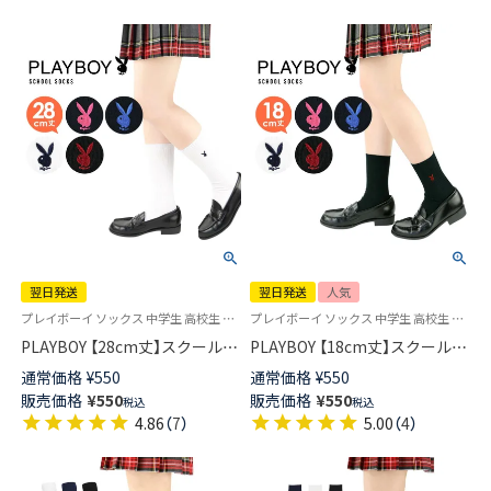
翌日発送
翌日発送
人気
プレイボーイ ソックス 中学生 高校生 学校 制服 靴下 旧03737352
プレイボーイ ソックス 中学生 高校生 学校 制服 靴下 03737351
PLAYBOY 【28cm丈】スクールソ
PLAYBOY 【18cm丈】スクールソ
ックス ワンポイント 片面刺繍
ックス ワンポイント 片面刺繍
通常価格
¥
550
通常価格
¥
550
入り リブ レディース 【365日最
入り リブ レディース 【365日最
販売価格
¥
550
販売価格
¥
550
税込
税込
短翌日発送】03737752
短翌日発送】03737751
4.86
（
7
）
5.00
（
4
）