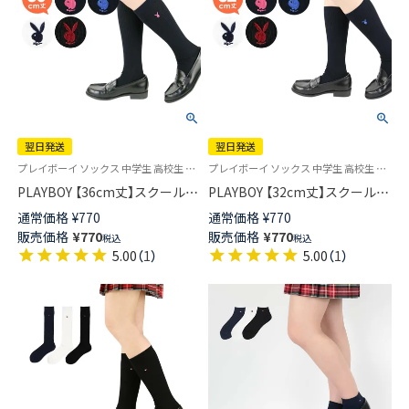
翌日発送
翌日発送
プレイボーイ ソックス 中学生 高校生 学校 制服 靴下
プレイボーイ ソックス 中学生 高校生 学校 制服 靴下 旧03737353
PLAYBOY 【36cm丈】スクールソ
PLAYBOY 【32cm丈】スクールソ
ックス ワンポイント 片面刺繍
ックス ワンポイント 片面刺繍
通常価格
¥
770
通常価格
¥
770
入り リブ レディース 【365日最
入り リブ レディース 【365日最
販売価格
¥
770
販売価格
¥
770
税込
税込
短翌日発送】03737754
短翌日発送】03737753
5.00
（
1
）
5.00
（
1
）