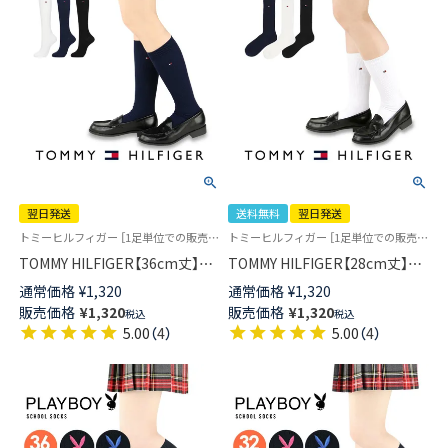
翌日発送
送料無料
翌日発送
トミーヒルフィガー ［1足単位での販売です］学校 制服 靴下
トミーヒルフィガー ［1足単位での販売です］ 学校 制服 靴下
TOMMY HILFIGER【36cm丈】ス
TOMMY HILFIGER【28cm丈】ス
クールソックス ワンポイント
クールソックス ワンポイント
通常価格
¥
1,320
通常価格
¥
1,320
両面刺繍 レディース ハイソッ
両面刺繍 レディース ハイソッ
販売価格
¥
1,320
販売価格
¥
1,320
税込
税込
クス 【365日最短翌日発送】
クス 【365日最短翌日発送】
5.00
（
4
）
5.00
（
4
）
93481805
93481803