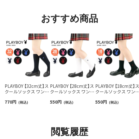
93228550
ソックス レディース
93246602
おすすめ商品
PLAYBOY 【32cm丈】ス
PLAYBOY 【28cm丈】ス
PLAYBOY 【18cm丈】
クールソックス ワンポ
クールソックス ワンポ
クールソックス ワン
イント 片面刺繍入り リ
イント 片面刺繍入り リ
イント 片面刺繍入り 
770
円
550
円
550
円
ブ レディース 【365日
(税込)
ブ レディース 【365日
(税込)
ブ レディース 【365日
(税込)
最短翌日発送】
最短翌日発送】
最短翌日発送】
03737753
03737752
03737751
閲覧履歴