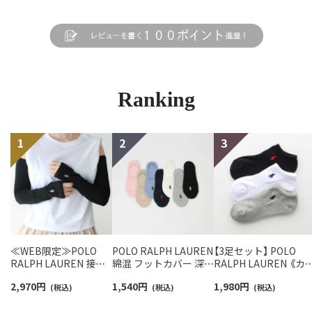
Ranking
≪WEB限定≫POLO
POLO RALPH LAUREN
【3足セット】 POLO
RALPH LAUREN 接触
綿混 フットカバー 深履
RALPH LAUREN 《カ
冷感 吸水速乾 2way ア
き かかと滑り止め付き
ー豊富》 足底パイル ア
2,970
円
1,540
円
1,980
円
ームカバー ＆ レッグウ
(税込)
カバーソックス レディ
(税込)
ーチサポート ワンポ
(税込)
ォーマー レディース
ース 03207940
ント刺繍 スニーカー