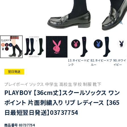
13.ネイビー×ピ
82.ネイビー×ブ
90.ホワ
ンク
ルー
イビー
翌日発送
プレイボーイ ソックス 中学生 高校生 学校 制服 靴下
PLAYBOY 【36cm丈】スクールソックス ワン
ポイント 片面刺繍入り リブ レディース 【365
日最短翌日発送】03737754
商品番号
03737754