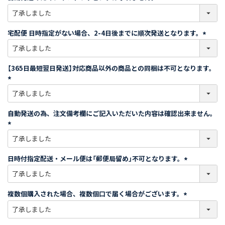
)
(
必
須
宅配便 日時指定がない場合、2-4日後までに順次発送となります。
)
(
必
須
【365日最短翌日発送】対応商品以外の商品との同梱は不可となります。
)
(
必
須
自動発送の為、注文備考欄にご記入いただいた内容は確認出来ません。
)
(
必
須
日時付指定配送・メール便は「郵便局留め」不可となります。
)
(
必
須
複数個購入された場合、複数個口で届く場合がございます。
)
(
必