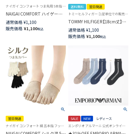
ナイガイ コンフォート つま先用 5本指 フットキャップ 婦人 靴下
送料無料
翌日発送
NAIGAI COMFORT ハイゲージ5
トミーヒルフィガー ［1足単位での販売です］ 学校 制服 靴下
本指 ハーフ つま先用 カバーソ
TOMMY HILFIGER【18cm丈】ス
通常価格
¥
1,100
ックス フットカバー レディー
クールソックス ワンポイント
販売価格
¥
1,100
税込
通常価格
¥
1,100
ス 03070216
両面刺繍 レディース ショート
販売価格
¥
1,100
税込
丈 ソックス 【365日最短翌日発
送】 93481802
翌日発送
SALE
NEW
レディース
ナイガイ コンフォート 絹 五本指 フットキャップ 冷えとり フットカバー
エンポリオ アルマーニ 公式オンラインショップ 婦人 靴下
NAIGAI COMFORT シルク混 5本
★31％OFF EMPORIO ARMANI