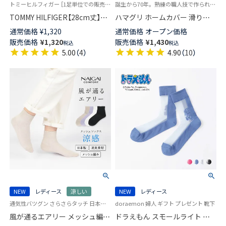
トミーヒルフィガー ［1足単位での販売です］ 学校 制服 靴下
誕生から70年。熟練の職人技で作られた逸品 パイルソックス 冷えとり ルームソックス
TOMMY HILFIGER【28cm丈】ス
ハマグリ ホームカバー 滑り止
クールソックス ワンポイント
め付き 室内用靴下 ルームソッ
通常価格
¥
1,320
通常価格
オープン価格
両面刺繍 レディース ハイソッ
クス レディース 【365日最短翌
販売価格
¥
1,320
販売価格
¥
1,430
税込
税込
クス 【365日最短翌日発送】
日発送】03002211
5.00
（
4
）
4.90
（
10
）
93481803
NEW
レディース
涼しい
NEW
レディース
通気性バツグン さらさらタッチ 日本製 女性 婦人 靴下 ナイガイ コンフォート
doraemon 婦人 ギフト プレゼント 靴下
風が通るエアリー メッシュ編み
ドラえもん スモールライト シ