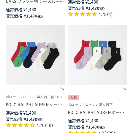
DAKS フラワー柄 シースルーソ
通常価格
¥
1,430
感糸使用 消臭 UV 静電気防止 ワ
ックス つま先フラット レーヨ
販売価格
¥
1,430
税込
通常価格
¥
1,430
ンポイント刺繍 レディース
ンシルク混 テグス クルー丈 レ
4.75
（
4
）
販売価格
¥
1,430
01841286
税込
ディース 03367028
ポロ ラルフ ローレン 婦人 靴下 旧03207858
人気
POLO RALPH LAUREN ケーブ
ポロ ラルフ ローレン 婦人 靴下
ル柄 フロント刺繍 オーガニッ
POLO RALPH LAUREN ケーブ
通常価格
¥
1,430
クコットン混 スニーカー丈 ソ
ル柄 ワンポイント ショート丈
販売価格
¥
1,430
税込
通常価格
¥
1,430
ックス レディース 03207868
ソックス オーガニックコットン
4.70
（
10
）
販売価格
¥
1,430
税込
混 レディース 03207386