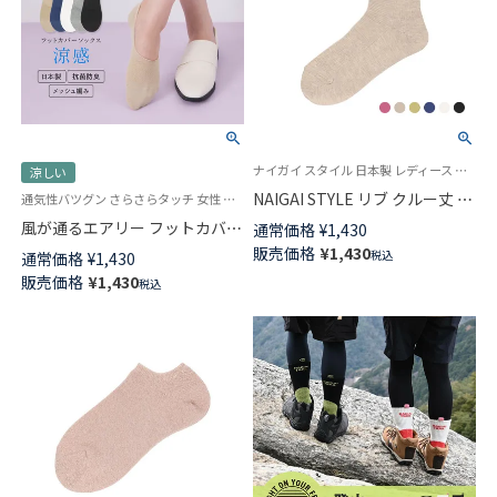
ナイガイ スタイル 日本製 レディース ソックス 靴下
涼しい
NAIGAI STYLE リブ クルー丈 レ
通気性バツグン さらさらタッチ 女性 婦人 靴下 カバーソックス 日本製
ディース ソックス 03098224
風が通るエアリー フットカバー
通常価格
¥
1,430
レディース NAIGAI COMFORT
販売価格
¥
1,430
税込
通常価格
¥
1,430
03022420
販売価格
¥
1,430
税込