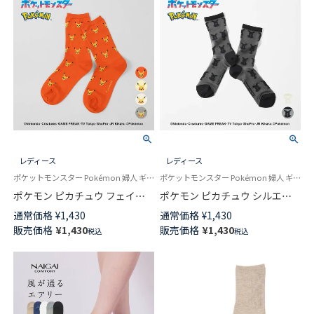
レディース
レディース
ポケットモンスター Pokémon 婦人 ギフト プレゼント 無料ラッピング
ポケットモンスター Pokémon 婦人 ギフト プレゼント 無料ラッピング
ポケモン ピカチュウ フェイス
ポケモン ピカチュウ シルエッ
クルー丈 カジュアル ソックス
ト シアー クルー丈 ソックス レ
通常価格
¥
1,430
通常価格
¥
1,430
レディース 日本製 03307006
ディース カジュアル 日本製
販売価格
¥
1,430
販売価格
¥
1,430
税込
税込
03307004