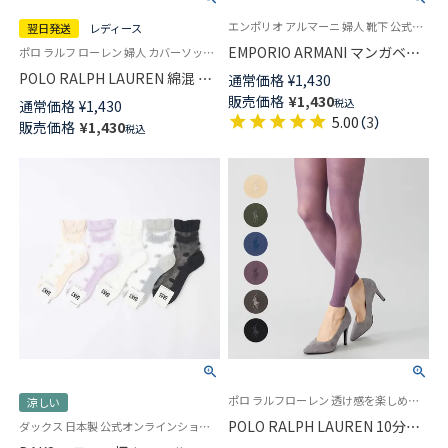
エンポリオ アルマーニ 婦人 靴下 公式ショップ
翌日発送
レディース
EMPORIO ARMANI マンガベア
ポロ ラルフ ローレン 婦人 カバーソックス 2025SS
刺しゅう ショート丈 ソックス
POLO RALPH LAUREN 綿混 極
通常価格
¥
1,430
レディース 日本製 03440105
薄 やや浅履きタイプ かかと滑
販売価格
¥
1,430
税込
通常価格
¥
1,430
り止め付き フットカバー レデ
5.00
（
3
）
販売価格
¥
1,430
税込
ィース 日本製 【365日最短翌日
発送】01824353
ポロ ラルフローレン 透け感を楽しめる35デニール相当 ウエスト幅広ゴム 婦人 女性 レギンス
涼しい
POLO RALPH LAUREN 10分丈
ダックス 日本製 公式オンラインショップ 婦人 靴下
35デニール クールレギンス 涼