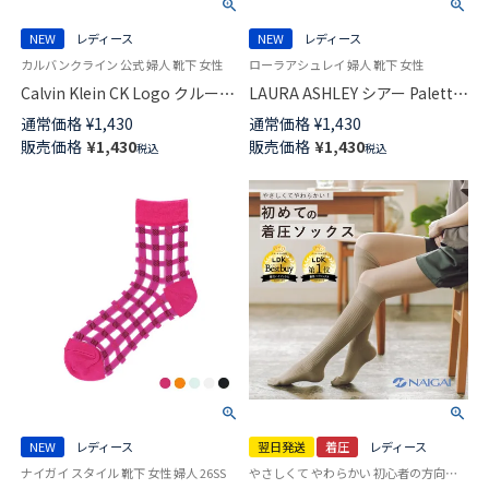
NEW
レディース
NEW
レディース
カルバンクライン 公式 婦人 靴下 女性
ローラアシュレイ 婦人 靴下 女性
Calvin Klein CK Logo クルー丈
LAURA ASHLEY シアー Paletto
ソックス レディース 03267012
スニーカー丈 ソックス レディ
通常価格
¥
1,430
通常価格
¥
1,430
ース 日本製 03357397
販売価格
¥
1,430
販売価格
¥
1,430
税込
税込
NEW
レディース
翌日発送
着圧
レディース
ナイガイ スタイル 靴下 女性 婦人 26SS
やさしくて やわらかい 初心者の方向け 着圧 ハイソックス