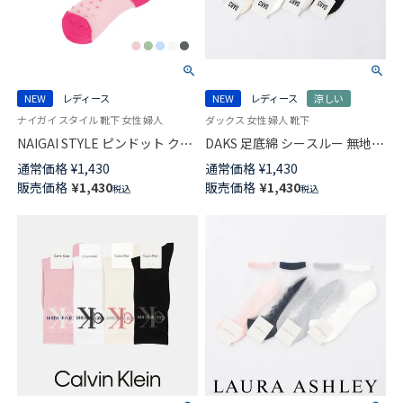
NEW
レディース
NEW
レディース
涼しい
ナイガイ スタイル 靴下 女性 婦人
ダックス 女性 婦人 靴下
NAIGAI STYLE ピンドット クル
DAKS 足底綿 シースルー 無地
ー丈 レディース ソックス 日本
スニーカー丈 日本製 ソックス
通常価格
¥
1,430
通常価格
¥
1,430
製 03097119
レディース 03367412
販売価格
¥
1,430
販売価格
¥
1,430
税込
税込