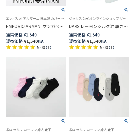
エンポリオ アルマーニ 日本製 カバーソックス 靴下 女性 婦人
ダックス 公式オンラインショップ ソフトなくちゴムでやさしくフィット
EMPORIO ARMANI マンガベア
DAKS レーヨンシルク混 履き口
ラメ 浅履き フットカバー ソッ
ソフト アーガイル ワンポイン
通常価格
¥
1,540
通常価格
¥
1,540
クス かかと滑り止め付き レデ
ト刺繍 クルー丈 レディース ソ
販売価格
¥
1,540
販売価格
¥
1,540
税込
税込
ィース 03447204
ックス 日本製 03367010
5.00
（
1
）
5.00
（
1
）
ポロ ラルフ ローレン 婦人 靴下
ポロ ラルフ ローレン 婦人 靴下