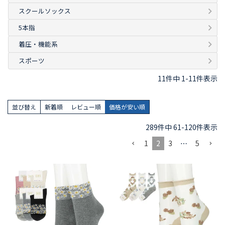
スクールソックス
5本指
着圧・機能系
スポーツ
11
件中
1
-
11
件表示
並び替え
新着順
レビュー順
価格が安い順
289
件中
61
-
120
件表示
1
2
3
…
5