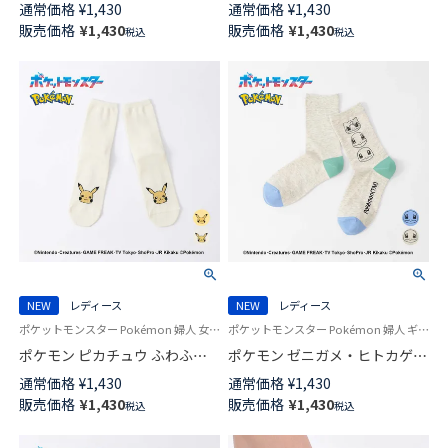
サステナブル ショート丈 ソッ
アー クルー丈 カジュアル ソッ
通常価格
¥
1,430
通常価格
¥
1,430
クス 消臭素材 レディース
クス レディース 日本製
販売価格
¥
1,430
販売価格
¥
1,430
税込
税込
NAIGAI COMFORT 03022217
03297125
NEW
レディース
NEW
レディース
ポケットモンスター Pokémon 婦人 女性 ギフト プレゼント
ポケットモンスター Pokémon 婦人 ギフト プレゼント 無料ラッピング
ポケモン ピカチュウ ふわふわ
ポケモン ゼニガメ・ヒトカゲ・
フェイス クルー丈 カジュアル
フシギダネ プリント クルー丈
通常価格
¥
1,430
通常価格
¥
1,430
ソックス レディース 日本製
カジュアル ソックス レディー
販売価格
¥
1,430
販売価格
¥
1,430
税込
税込
03307023
ス 03307022