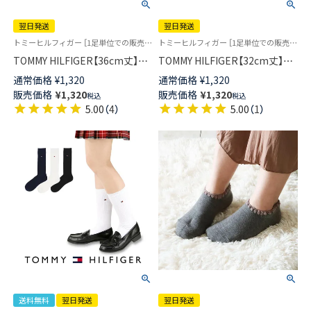
翌日発送
翌日発送
トミーヒルフィガー ［1足単位での販売です］学校 制服 靴下
トミーヒルフィガー ［1足単位での販売です］ 学校 制服 靴下
TOMMY HILFIGER【36cm丈】ス
TOMMY HILFIGER【32cm丈】ス
クールソックス ワンポイント
クールソックス ワンポイント
通常価格
¥
1,320
通常価格
¥
1,320
両面刺繍 レディース ハイソッ
両面刺繍 レディース ハイソッ
販売価格
¥
1,320
販売価格
¥
1,320
税込
税込
クス 【365日最短翌日発送】
クス 【365日最短翌日発送】
5.00
（
4
）
5.00
（
1
）
93481805
93481804
送料無料
翌日発送
翌日発送