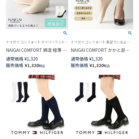
ナイガイ コンフォート デイリーフットケア 綿混素材 薄手 カバーソックス 素足でいるより気持ち良い
ナイガイ コンフォート 素足でいるより心地よく 履き口のごろつきが気になる時に ソックス 婦人 靴下
NAIGAI COMFORT 綿混 極薄 ハ
NAIGAI COMFORT かかと足底
イパーイオン銀（Ag） 消臭加工
すべり止め付 フットカバー カ
通常価格
¥
1,320
通常価格
¥
1,320
浅履きフットカバー 足底メッシ
バーソックス レディース
販売価格
¥
1,320
販売価格
¥
1,320
税込
税込
ュ かかとすべり止め付 レディ
03070217
ース 03070215