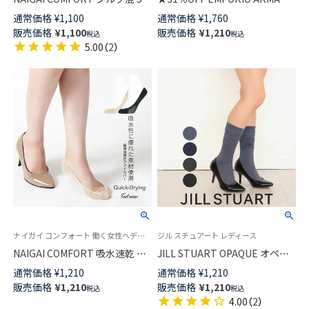
指 ハーフ つま先用 カバーソッ
アイレット ストライプ クルー
通常価格
¥
1,100
通常価格
¥
1,760
クス レディース 【365日最短翌
丈 ソックス レディース 日本製
販売価格
¥
1,100
販売価格
¥
1,210
税込
税込
日発送】03022224
03447102
5.00
（
2
）
ナイガイ コンフォート 働く女性へデイリー フットケア素足でいるより気持ち良い吸水速乾素材 カバーソックス
ジル スチュアート レディース
NAIGAI COMFORT 吸水速乾 極
JILL STUART OPAQUE オペイ
薄 フットカバー 浅履き かかと
ク 60デニール相当 リブ ハイソ
通常価格
¥
1,210
通常価格
¥
1,210
滑り止め付 レディース
ックス レディース 日本製
販売価格
¥
1,210
販売価格
¥
1,210
税込
税込
03070203
01058832
4.00
（
2
）