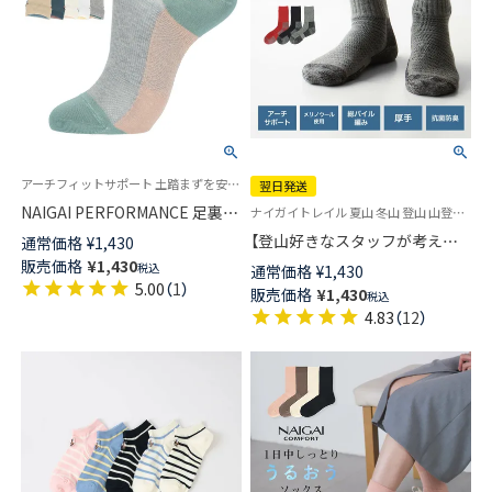
アーチフィットサポート 土踏まずを安定 スポーツ 90°ヒール 婦人 靴下ナイガイ パフォーマンス
翌日発送
NAIGAI PERFORMANCE 足裏ア
ナイガイトレイル 夏山 冬山 登山 山登り トレッキング 登山ソックス
ーチにフィット ランニング・ウ
【登山好きなスタッフが考えた
通常価格
¥
1,430
ォーキングをサポートするソッ
納得の登山用靴下】NAIGAI
販売価格
¥
1,430
税込
通常価格
¥
1,430
クス 消臭糸使用 ショート丈 レ
TRAIL メリノウール混 クルー丈
5.00
（
1
）
販売価格
¥
1,430
ディース 03050111
税込
メンズ＆レディース 【365日最
4.83
（
12
）
短翌日発送】90301018