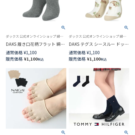
ダックス 公式オンラインショップ 婦人 靴下
ダックス 公式オンラインショップ 婦人 靴下
DAKS 履き口花柄フラット 綿混
DAKS テグス シースルー ドット
足底滑り止め付き 日本製 クル
フラワー柄 クルー丈 ソックス
通常価格
¥
1,100
通常価格
¥
1,100
ー丈 ソックス レディース
レディース 03367319
販売価格
¥
1,100
販売価格
¥
1,100
税込
税込
03367365