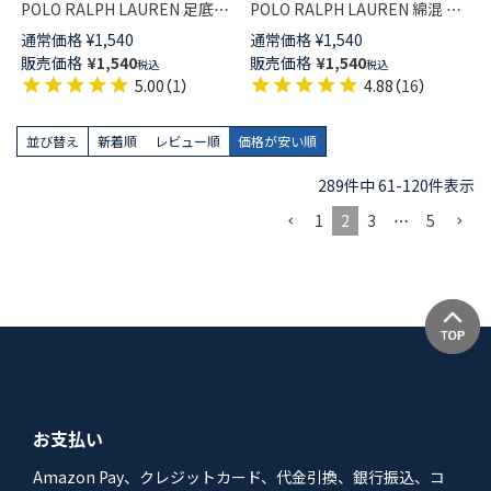
POLO RALPH LAUREN 足底パ
POLO RALPH LAUREN 綿混 フ
イル オーガニックコットン混
ットカバー 深履き かかと滑り
通常価格
¥
1,540
通常価格
¥
1,540
スニーカー丈 ソックス レディ
止め付き カバーソックス レデ
販売価格
¥
1,540
販売価格
¥
1,540
税込
税込
ース 03207894
ィース 03207940
5.00
（
1
）
4.88
（
16
）
並び替え
新着順
レビュー順
価格が安い順
289
件中
61
-
120
件表示
1
2
3
…
5
お支払い
Amazon Pay、クレジットカード、代金引換、銀行振込、コ