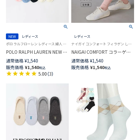
NEW
レディース
レディース
ポロ ラルフローレン レディース 婦人 女性 靴下 カジュアル 2026SS
ナイガイ コンフォート フィラゲン しっとりとした肌ざわり 日本製 婦人 靴下
POLO RALPH LAUREN NEW ST.
NAIGAI COMFORT コラーゲン
JAMES ボーダースニーカー丈
ペプチド配合 FILAGEN レーヨ
通常価格
¥
1,540
通常価格
¥
1,540
ソックス 03207830
ンシルク混 履きやすいワイドリ
販売価格
¥
1,540
販売価格
¥
1,540
税込
税込
ブ クルー丈 ソックス レディー
5.00
（
3
）
ス 日本製 03022502