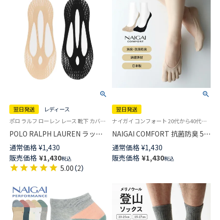
翌日発送
レディース
翌日発送
ポロ ラルフ ローレン レース 靴下 カバーソックス 女性 婦人 旧01822262
ナイガイ コンフォート 20代から40代の働く女性へデイリー フットケア！素足でいるより気持ち良いBacteria Buster（銀イオン練り込み異形断面ポリエステル使用）
POLO RALPH LAUREN ラッセ
NAIGAI COMFORT 抗菌防臭 5本
ルネット フロントクロス レー
指フットカバー カバーソックス
通常価格
¥
1,430
通常価格
¥
1,430
ス フットカバー レディース
かかと滑り止め付 レディース
販売価格
¥
1,430
販売価格
¥
1,430
税込
税込
【365日最短翌日発送】01822263
【365日最短翌日発送】
5.00
（
2
）
03070206