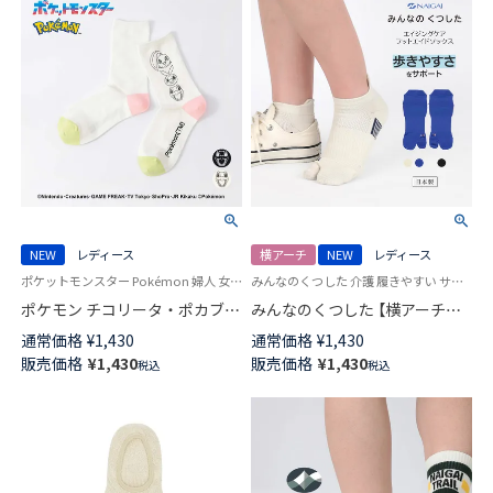
NEW
レディース
横アーチ
NEW
レディース
ポケットモンスター Pokémon 婦人 女性 ギフト
みんなのくつした 介護 履きやすい サポート ユニバーサルデザイン
ポケモン チコリータ・ポカブ・
みんなのくつした 【横アーチサ
ワニノコ プリント クルー丈 カ
ポートソックス】 足袋 ショート
通常価格
¥
1,430
通常価格
¥
1,430
ジュアル ソックス レディース
丈 エイジングケア フットエイ
販売価格
¥
1,430
販売価格
¥
1,430
税込
税込
03307021
ドソックス 日本製 03150028