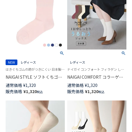
NEW
レディース
レディース
はきぐちゴムの跡がつきにくい 日本製 婦人 靴下 女性
ナイガイ コンフォート フィラゲン しっとりとした肌ざわり 日本製 女性 婦人 靴下
NAIGAI STYLE ソフトくちゴム
NAIGAI COMFORT コラーゲン
レーヨンシルク混 リュクスカフ
ペプチド配合 FILAGEN ワイド
通常価格
¥
1,320
通常価格
¥
1,320
日本製 クルー丈 レディース ソ
くちゴム クルー丈 ソックス レ
販売価格
¥
1,320
販売価格
¥
1,320
税込
税込
ックス 03097500
ディース 03022501