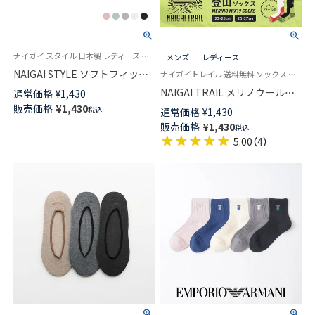
ナイガイ スタイル 日本製 レディース ソックス 靴下
メンズ
レディース
NAIGAI STYLE ソフトフィット
ナイガイトレイル 送料無料 ソックス 山登り トレッキング ロングトレイル 富士登山 パイル編
ラメ スニーカー丈 レディース
NAIGAI TRAIL メリノウール混
通常価格
¥
1,430
ソックス 03098050
2重リブ 登山用靴下 総パイル 足
販売価格
¥
1,430
税込
通常価格
¥
1,430
口ループ付 クルー丈 足底滑り
販売価格
¥
1,430
税込
止め付き 90370007
5.00
（
4
）