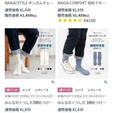
NAIGAI STYLE ギンガムチェッ
NAIGAI COMFORT 初めての着
ク シアー クルー丈 レディース
圧ソックスハイソックス レディ
通常価格
¥
1,430
通常価格
¥
1,430
ソックス 日本製 03097115
ース 【365日最短翌日発送】
販売価格
¥
1,430
販売価格
¥
1,430
税込
税込
90301033
4.63
（
8
）
横アーチ
メンズ
レディース
横アーチ
メンズ
レディース
足幅の広がりを防止 タビ 【22-24cm】【24-26cm】 ユニバーサルデザイン 日本製
足幅の広がりを防止 【22-24cm】【24-26cm】 ユニバーサルデザイン ソックス 日本製
みんなのくつした【締めつけな
みんなのくつした 【締めつけな
い靴下】 横アーチサポート 足袋
い靴下】 横アーチサポート クル
通常価格
¥
1,430
通常価格
¥
1,430
クルー丈 エイジングケア フッ
ー丈 エイジングケア フットエ