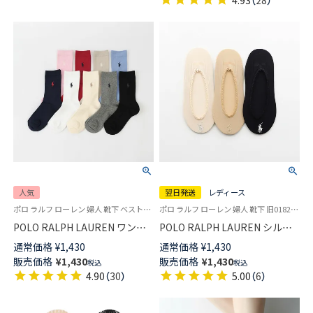
4.93
（
28
）
人気
翌日発送
レディース
ポロ ラルフ ローレン 婦人 靴下 ベストセラー
ポロ ラルフ ローレン 婦人 靴下 旧01824588
POLO RALPH LAUREN ワンポ
POLO RALPH LAUREN シルク
イント刺繍 リブ クルー丈ソッ
プロテイン加工 浅履き フット
通常価格
¥
1,430
通常価格
¥
1,430
クス レディース 03207330
カバー カバーソックス レディ
販売価格
¥
1,430
販売価格
¥
1,430
税込
税込
ース 日本製 【365日最短翌日発
4.90
（
30
）
5.00
（
6
）
送】01825588