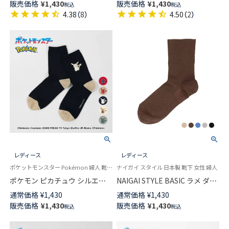
販売価格
¥
1,430
販売価格
¥
1,430
税込
税込
トエイドソックス メンズ レデ
イドソックス 足底パイル メン
4.38
（
8
）
4.50
（
2
）
ィース 03150025
ズ レディース 03150024
レディース
レディース
ポケットモンスター Pokémon 婦人 靴下 女性
ナイガイ スタイル 日本製 靴下 女性 婦人
ポケモン ピカチュウ シルエッ
NAIGAI STYLE BASIC ラメ ダブ
ト プリント Plaid3 クルー丈 カ
ルカフ クルー丈レディース ソ
通常価格
¥
1,430
通常価格
¥
1,430
ジュアル ソックス レディース
ックス 03097502
販売価格
¥
1,430
販売価格
¥
1,430
税込
税込
03307012