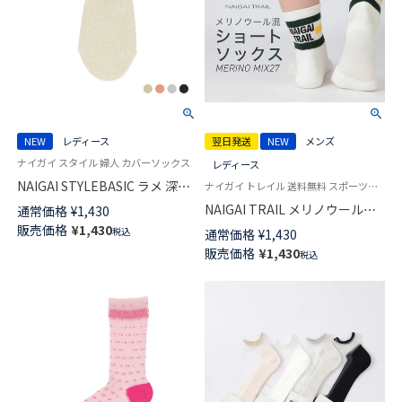
NEW
レディース
翌日発送
NEW
メンズ
ナイガイ スタイル 婦人 カバーソックス
レディース
NAIGAI STYLEBASIC ラメ 深履
ナイガイ トレイル 送料無料 スポーツソックス
き フットカバー かかと滑り止
NAIGAI TRAIL メリノウール混
通常価格
¥
1,430
め付き レディース ソックス 日
3ライン ショート丈 ソックス
販売価格
¥
1,430
税込
通常価格
¥
1,430
本製 03097503
MERINO MIX27 メリノウール
販売価格
¥
1,430
税込
27％ アーチフィットサポート
メッシュ＆サポート編み 【365
日最短翌日発送】 90370008